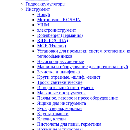
Гидроаккумуляторы
Инструмент
Hongli
Мотопомпы KOSHIN
УШМ
электроинструмент
Rotenberger (Германия)
RIDGID(США)
MGF (Италия)
Установки для промывки систем отопления, к
теплообменников
Насосы опрессовочные
Машины и оборудование для прочистки труб
Зачистка и шлифовка
Круги отрезные, -шлиф, -зачист
Тросы сантехнические
Измерительный инструмент
Малярные инструменты
Паяльное, газовое и пресс оборудование
Ящики для инструмента
Буры, сверла, коронки
Клупы, плашки
Ключи, клещи
Пистолеты для пены, герметика
Ножницы и труборезы