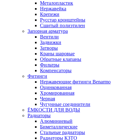
Металопластик
Нержавейка
Крепежи
Русстар кронштейны
Сшитый полиэтилен
Запорная арматура
Вентили
Задвижки
Затворы
Краны шаровые
Обратные клапаны
Фильтры
Компенсаторы
Фитинги
Нержавеющие фитинги Benarmo
Оцинкованная
Хромированная
Черная
Чугунные соединители
ЁМКОСТИ ДЛЯ ВОДЫ
Радиаторы
Алюминиевый
Биметаллические
Стальные радиаторы
Радиаторы КЗТО