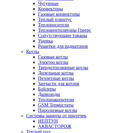
Чугунные
Конвекторы
Газовые конвекторы
Теплый плинтус
Теплоносители
Тепловентиляторы Греерс
Сопутствующие товары
Уценка
Решетки для радиаторов
Котлы
Газовые котлы
Электро котлы
Твердотопливные котлы
Дизельные котлы
Пеллетные котлы
Запчасти для котлов
Бойлеры
Дымоходы
Теплонакопители
GSM Термостаты
Пиролизные котлы
Системы защиты от протечек
НЕПТУН
АКВАСТОРОЖ
Теплый пол