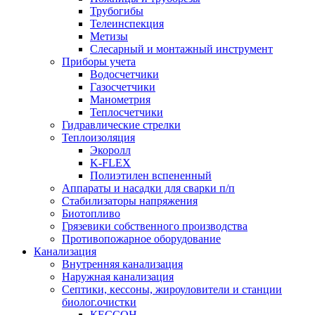
Трубогибы
Телеинспекция
Метизы
Слесарный и монтажный инструмент
Приборы учета
Водосчетчики
Газосчетчики
Манометрия
Теплосчетчики
Гидравлические стрелки
Теплоизоляция
Экоролл
K-FLEX
Полиэтилен вспененный
Аппараты и насадки для сварки п/п
Стабилизаторы напряжения
Биотопливо
Грязевики собственного производства
Противопожарное оборудование
Канализация
Внутренняя канализация
Наружная канализация
Септики, кессоны, жироуловители и станции
биолог.очистки
КЕССОН