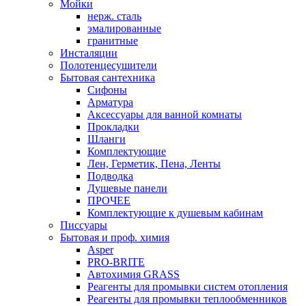
Мойки
нерж. сталь
эмалированные
гранитные
Инсталяции
Полотенцесушители
Бытовая сантехника
Сифоны
Арматура
Аксессуары для ванной комнаты
Прокладки
Шланги
Комплектующие
Лен, Герметик, Пена, Ленты
Подводка
Душевые панели
ПРОЧЕЕ
Комплектующие к душевым кабинам
Писсуары
Бытовая и проф. химия
Asper
PRO-BRITE
Автохимия GRASS
Реагенты для промывки систем отопления
Реагенты для промывки теплообменников