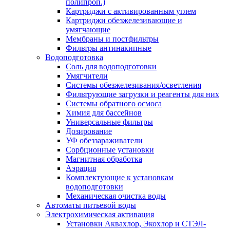
полипроп.)
Картриджи с активированным углем
Картриджи обезжелезивающие и
умягчающие
Мембраны и постфильтры
Фильтры антинакипные
Водоподготовка
Соль для водоподготовки
Умягчители
Системы обезжелезивания/осветления
Фильтрующие загрузки и реагенты для них
Системы обратного осмоса
Химия для бассейнов
Универсальные фильтры
Дозирование
УФ обеззараживатели
Сорбционные установки
Магнитная обработка
Аэрация
Комплектующие к установкам
водоподготовки
Механическая очистка воды
Автоматы питьевой воды
Электрохимическая активация
Установки Аквахлор, Экохлор и СТЭЛ-