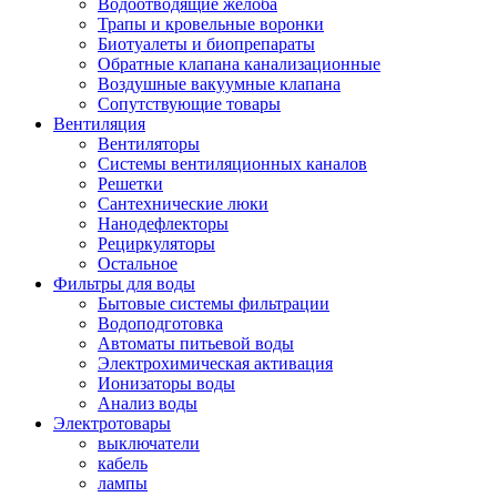
Водоотводящие желоба
Трапы и кровельные воронки
Биотуалеты и биопрепараты
Обратные клапана канализационные
Воздушные вакуумные клапана
Сопутствующие товары
Вентиляция
Вентиляторы
Системы вентиляционных каналов
Решетки
Сантехнические люки
Нанодефлекторы
Рециркуляторы
Остальное
Фильтры для воды
Бытовые системы фильтрации
Водоподготовка
Автоматы питьевой воды
Электрохимическая активация
Ионизаторы воды
Анализ воды
Электротовары
выключатели
кабель
лампы