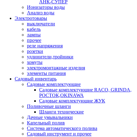
АНК-СУПЕР
Ионизаторы воды
Анализ воды
Электротовары
выключатели
кабель
лампы
прочее
реле напряжения
розетки
удлинители,тройники
хомуты
электромонтажные изделия
элементы питания
Садовый инвентарь
Садовые комплектующие
Садовые комплектующие RACO, GRINDA,
РОСТОК,OKINAWA
Садовые комплектующие ЖУК
Поливочные шланги
Шланги технические
Дачные умывальники
Капельный полив
Система автоматического полива
Садовый инструмент и прочее