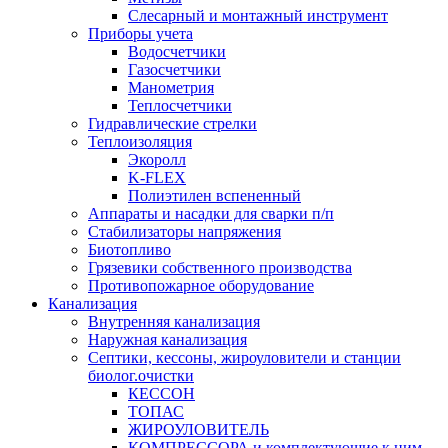
Слесарный и монтажный инструмент
Приборы учета
Водосчетчики
Газосчетчики
Манометрия
Теплосчетчики
Гидравлические стрелки
Теплоизоляция
Экоролл
K-FLEX
Полиэтилен вспененный
Аппараты и насадки для сварки п/п
Стабилизаторы напряжения
Биотопливо
Грязевики собственного производства
Противопожарное оборудование
Канализация
Внутренняя канализация
Наружная канализация
Септики, кессоны, жироуловители и станции
биолог.очистки
КЕССОН
ТОПАС
ЖИРОУЛОВИТЕЛЬ
КОМПРЕССОРА и комплектующие к ним