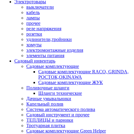
Электротовары
выключатели
кабель
лампы
прочее
реле напряжения
розетки
удлинители,тройники
хомуты
электромонтажные изделия
элементы питания
Садовый инвентарь
Садовые комплектующие
Садовые комплектующие RACO, GRINDA,
РОСТОК,OKINAWA
Садовые комплектующие ЖУК
Поливочные шланги
Шланги технические
Дачные умывальники
Капельный полив
Система автоматического полива
Садовый инструмент и прочее
ТЕПЛИЦЫ и парники
Тротуарная плитка
Садовые комплектующие Green Helper