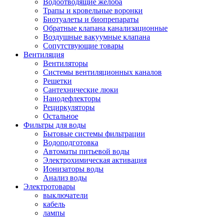
Водоотводящие желоба
Трапы и кровельные воронки
Биотуалеты и биопрепараты
Обратные клапана канализационные
Воздушные вакуумные клапана
Сопутствующие товары
Вентиляция
Вентиляторы
Системы вентиляционных каналов
Решетки
Сантехнические люки
Нанодефлекторы
Рециркуляторы
Остальное
Фильтры для воды
Бытовые системы фильтрации
Водоподготовка
Автоматы питьевой воды
Электрохимическая активация
Ионизаторы воды
Анализ воды
Электротовары
выключатели
кабель
лампы