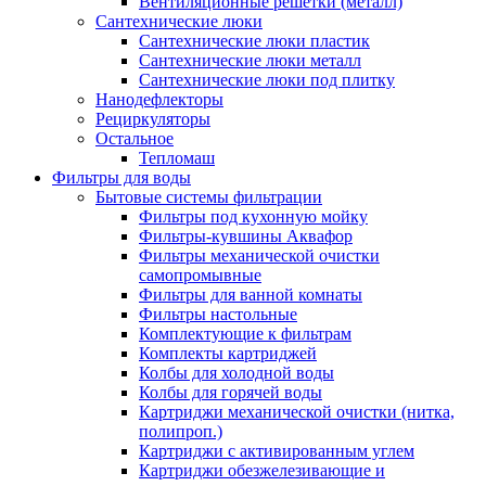
Вентиляционные решетки (металл)
Сантехнические люки
Сантехнические люки пластик
Сантехнические люки металл
Сантехнические люки под плитку
Нанодефлекторы
Рециркуляторы
Остальное
Тепломаш
Фильтры для воды
Бытовые системы фильтрации
Фильтры под кухонную мойку
Фильтры-кувшины Аквафор
Фильтры механической очистки
самопромывные
Фильтры для ванной комнаты
Фильтры настольные
Комплектующие к фильтрам
Комплекты картриджей
Колбы для холодной воды
Колбы для горячей воды
Картриджи механической очистки (нитка,
полипроп.)
Картриджи с активированным углем
Картриджи обезжелезивающие и