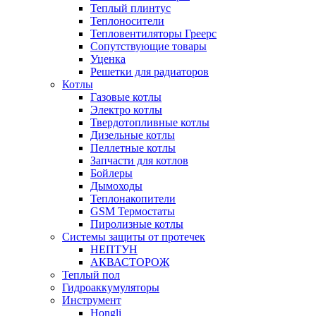
Теплый плинтус
Теплоносители
Тепловентиляторы Греерс
Сопутствующие товары
Уценка
Решетки для радиаторов
Котлы
Газовые котлы
Электро котлы
Твердотопливные котлы
Дизельные котлы
Пеллетные котлы
Запчасти для котлов
Бойлеры
Дымоходы
Теплонакопители
GSM Термостаты
Пиролизные котлы
Системы защиты от протечек
НЕПТУН
АКВАСТОРОЖ
Теплый пол
Гидроаккумуляторы
Инструмент
Hongli