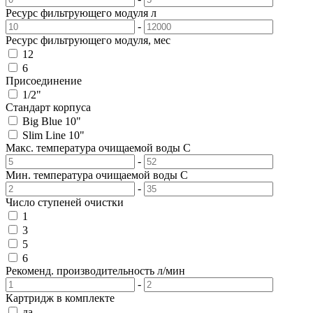
Ресурс фильтрующего модуля
л
-
Ресурс фильтрующего модуля, мес
12
6
Присоединение
1/2"
Стандарт корпуса
Big Blue 10"
Slim Line 10"
Макс. температура очищаемой воды
C
-
Мин. температура очищаемой воды
C
-
Число ступеней очистки
1
3
5
6
Рекоменд. производительность
л/мин
-
Картридж в комплекте
да