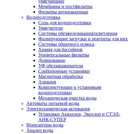
умягчающие
Мембраны и постфильтры
Фильтры антинакипные
Водоподготовка
Соль для водоподготовки
Умягчители
Системы обезжелезивания/осветления
Фильтрующие загрузки и реагенты для них
Системы обратного осмоса
Химия для бассейнов
Универсальные фильтры
Дозирование
УФ обеззараживатели
Сорбционные установки
Магнитная обработка
Аэрация
Комплектующие к установкам
водоподготовки
Механическая очистка воды
Автоматы питьевой воды
Электрохимическая активация
Установки Аквахлор, Экохлор и СТЭЛ-
АНК-СУПЕР
Ионизаторы воды
Анализ воды