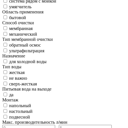
система рядом с мойкой
умягчитель
Область применения
бытовой
Способ очистки
мембранная
механический
Тип мембранной очистки
обратный осмос
ультрафильтрация
Назначение
для холодной воды
Тип воды
жесткая
не важно
сверх-жесткая
Питьевая вода на выходе
да
Монтаж
напольный
настольный
подвесной
Макс. производительность
л/мин
-