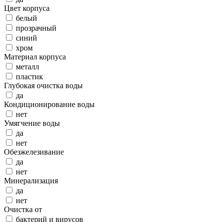
Цвет корпуса
белый
прозрачный
синий
хром
Материал корпуса
металл
пластик
Глубокая очистка воды
да
Кондиционирование воды
нет
Умягчение воды
да
нет
Обезжелезивание
да
нет
Минерализация
да
нет
Очистка от
бактерий и вирусов