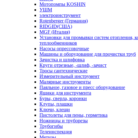
Мотопомпы KOSHIN
УШМ
электроинструмент
Rotenberger (Германия)
RIDGID(США)
MGF (Италия)
Установки для промывки систем отопления, к
теплообменников
Насосы опрессовочные
Машины и оборудование для прочистки труб
Зачистка и шлифовка
Круги отрезные, -шлиф, -зачист
Тросы сантехнические
Измерительный инструмент
Малярные инструменты
Паяльное, газовое и пресс оборудование
Ящики для инструмента
Буры, сверла, коронки
Клупы, плашки
Ключи, клещи
Пистолеты для пены, герметика
Ножницы и труборезы
Трубогибы
Телеинспекция
Метизы