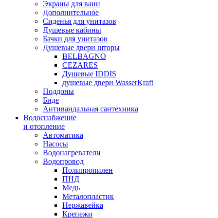
Экраны для ванн
Дополнительное
Сиденья для унитазов
Душевые кабины
Бачки для унитазов
Душевые двери шторы
BELBAGNO
CEZARES
Душевые IDDIS
душевые двери WasserKraft
Поддоны
Биде
Антивандальная сантехника
Водоснабжение
и отопление
Автоматика
Насосы
Водонагреватели
Водопровод
Полипропилен
ПНД
Медь
Металопластик
Нержавейка
Крепежи