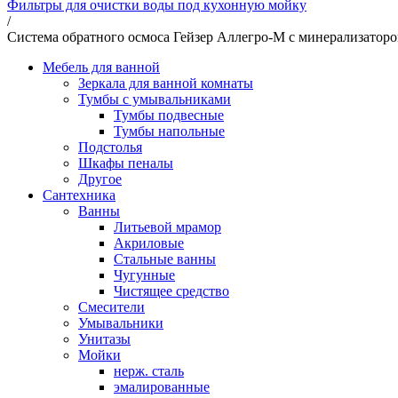
Фильтры для очистки воды под кухонную мойку
/
Система обратного осмоса Гейзер Аллегро-М с минерализаторо
Мебель для ванной
Зеркала для ванной комнаты
Тумбы с умывальниками
Тумбы подвесные
Тумбы напольные
Подстолья
Шкафы пеналы
Другое
Сантехника
Ванны
Литьевой мрамор
Акриловые
Стальные ванны
Чугунные
Чистящее средство
Смесители
Умывальники
Унитазы
Мойки
нерж. сталь
эмалированные