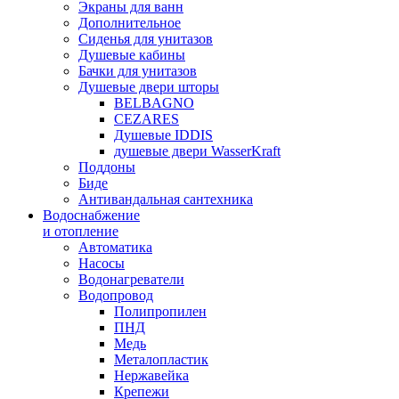
Экраны для ванн
Дополнительное
Сиденья для унитазов
Душевые кабины
Бачки для унитазов
Душевые двери шторы
BELBAGNO
CEZARES
Душевые IDDIS
душевые двери WasserKraft
Поддоны
Биде
Антивандальная сантехника
Водоснабжение
и отопление
Автоматика
Насосы
Водонагреватели
Водопровод
Полипропилен
ПНД
Медь
Металопластик
Нержавейка
Крепежи