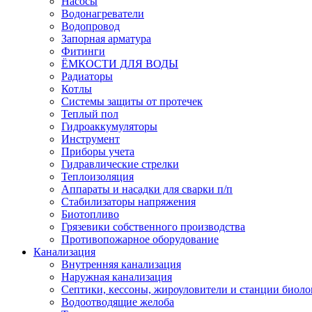
Насосы
Водонагреватели
Водопровод
Запорная арматура
Фитинги
ЁМКОСТИ ДЛЯ ВОДЫ
Радиаторы
Котлы
Системы защиты от протечек
Теплый пол
Гидроаккумуляторы
Инструмент
Приборы учета
Гидравлические стрелки
Теплоизоляция
Аппараты и насадки для сварки п/п
Стабилизаторы напряжения
Биотопливо
Грязевики собственного производства
Противопожарное оборудование
Канализация
Внутренняя канализация
Наружная канализация
Септики, кессоны, жироуловители и станции биоло
Водоотводящие желоба