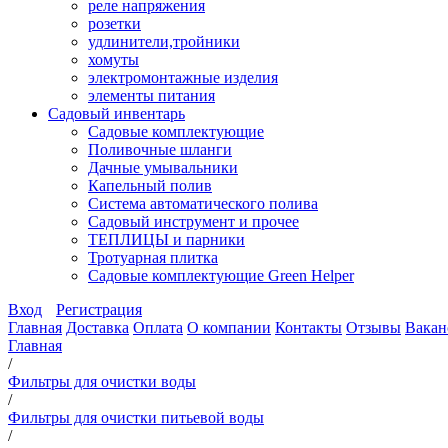
реле напряжения
розетки
удлинители,тройники
хомуты
электромонтажные изделия
элементы питания
Садовый инвентарь
Садовые комплектующие
Поливочные шланги
Дачные умывальники
Капельный полив
Система автоматического полива
Садовый инструмент и прочее
ТЕПЛИЦЫ и парники
Тротуарная плитка
Садовые комплектующие Green Helper
Вход
Регистрация
Главная
Доставка
Оплата
О компании
Контакты
Отзывы
Вакан
Главная
/
Фильтры для очистки воды
/
Фильтры для очистки питьевой воды
/