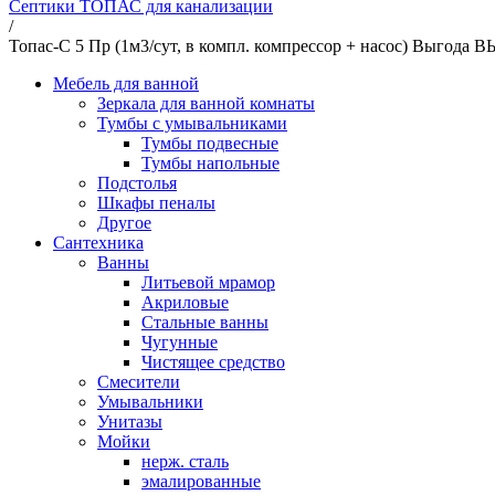
Септики ТОПАС для канализации
/
Топас-С 5 Пр (1м3/сут, в компл. компрессор + насос) Выгода
Мебель для ванной
Зеркала для ванной комнаты
Тумбы с умывальниками
Тумбы подвесные
Тумбы напольные
Подстолья
Шкафы пеналы
Другое
Сантехника
Ванны
Литьевой мрамор
Акриловые
Стальные ванны
Чугунные
Чистящее средство
Смесители
Умывальники
Унитазы
Мойки
нерж. сталь
эмалированные