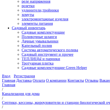
реле напряжения
розетки
удлинители,тройники
хомуты
электромонтажные изделия
элементы питания
Садовый инвентарь
Садовые комплектующие
Поливочные шланги
Дачные умывальники
Капельный полив
Система автоматического полива
Садовый инструмент и прочее
ТЕПЛИЦЫ и парники
Тротуарная плитка
Садовые комплектующие Green Helper
Вход
Регистрация
Главная
Доставка
Оплата
О компании
Контакты
Отзывы
Вакан
Главная
/
Канализация для дома
/
Септики, кессоны, жироуловители и станции биологической о
/