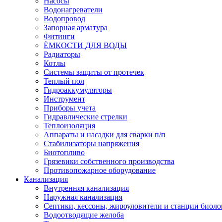
Насосы
Водонагреватели
Водопровод
Запорная арматура
Фитинги
ЁМКОСТИ ДЛЯ ВОДЫ
Радиаторы
Котлы
Системы защиты от протечек
Теплый пол
Гидроаккумуляторы
Инструмент
Приборы учета
Гидравлические стрелки
Теплоизоляция
Аппараты и насадки для сварки п/п
Стабилизаторы напряжения
Биотопливо
Грязевики собственного производства
Противопожарное оборудование
Канализация
Внутренняя канализация
Наружная канализация
Септики, кессоны, жироуловители и станции биоло
Водоотводящие желоба