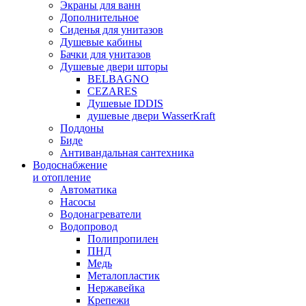
Экраны для ванн
Дополнительное
Сиденья для унитазов
Душевые кабины
Бачки для унитазов
Душевые двери шторы
BELBAGNO
CEZARES
Душевые IDDIS
душевые двери WasserKraft
Поддоны
Биде
Антивандальная сантехника
Водоснабжение
и отопление
Автоматика
Насосы
Водонагреватели
Водопровод
Полипропилен
ПНД
Медь
Металопластик
Нержавейка
Крепежи