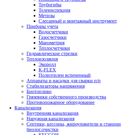
Трубогибы
Телеинспекция
Метизы
Слесарный и монтажный инструмент
Приборы учета
Водосчетчики
Газосчетчики
Манометрия
Теплосчетчики
Гидравлические стрелки
Теплоизоляция
Экоролл
K-FLEX
Полиэтилен вспененный
Аппараты и насадки для сварки п/п
Стабилизаторы напряжения
Биотопливо
Грязевики собственного производства
Противопожарное оборудование
Канализация
Внутренняя канализация
Наружная канализация
Септики, кессоны, жироуловители и станции
биолог.очистки
КЕССОН