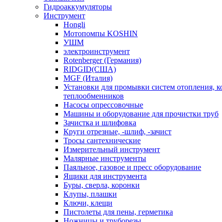
Гидроаккумуляторы
Инструмент
Hongli
Мотопомпы KOSHIN
УШМ
электроинструмент
Rotenberger (Германия)
RIDGID(США)
MGF (Италия)
Установки для промывки систем отопления, к
теплообменников
Насосы опрессовочные
Машины и оборудование для прочистки труб
Зачистка и шлифовка
Круги отрезные, -шлиф, -зачист
Тросы сантехнические
Измерительный инструмент
Малярные инструменты
Паяльное, газовое и пресс оборудование
Ящики для инструмента
Буры, сверла, коронки
Клупы, плашки
Ключи, клещи
Пистолеты для пены, герметика
Ножницы и труборезы