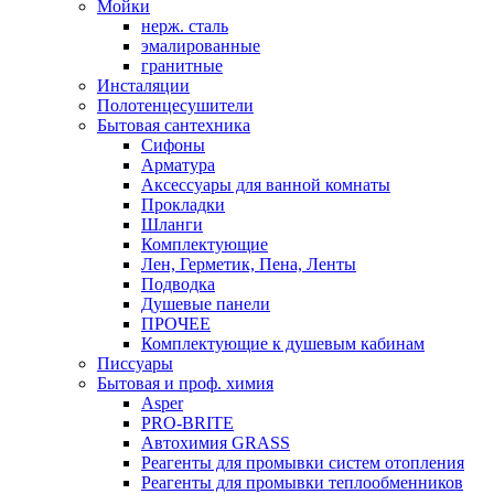
Мойки
нерж. сталь
эмалированные
гранитные
Инсталяции
Полотенцесушители
Бытовая сантехника
Сифоны
Арматура
Аксессуары для ванной комнаты
Прокладки
Шланги
Комплектующие
Лен, Герметик, Пена, Ленты
Подводка
Душевые панели
ПРОЧЕЕ
Комплектующие к душевым кабинам
Писсуары
Бытовая и проф. химия
Asper
PRO-BRITE
Автохимия GRASS
Реагенты для промывки систем отопления
Реагенты для промывки теплообменников