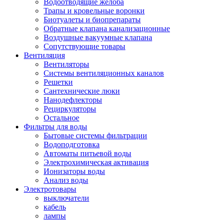
Водоотводящие желоба
Трапы и кровельные воронки
Биотуалеты и биопрепараты
Обратные клапана канализационные
Воздушные вакуумные клапана
Сопутствующие товары
Вентиляция
Вентиляторы
Системы вентиляционных каналов
Решетки
Сантехнические люки
Нанодефлекторы
Рециркуляторы
Остальное
Фильтры для воды
Бытовые системы фильтрации
Водоподготовка
Автоматы питьевой воды
Электрохимическая активация
Ионизаторы воды
Анализ воды
Электротовары
выключатели
кабель
лампы