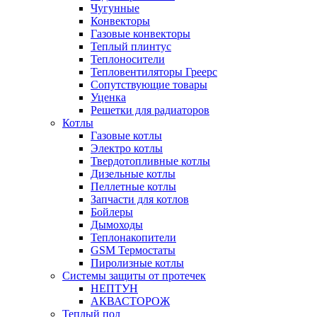
Чугунные
Конвекторы
Газовые конвекторы
Теплый плинтус
Теплоносители
Тепловентиляторы Греерс
Сопутствующие товары
Уценка
Решетки для радиаторов
Котлы
Газовые котлы
Электро котлы
Твердотопливные котлы
Дизельные котлы
Пеллетные котлы
Запчасти для котлов
Бойлеры
Дымоходы
Теплонакопители
GSM Термостаты
Пиролизные котлы
Системы защиты от протечек
НЕПТУН
АКВАСТОРОЖ
Теплый пол