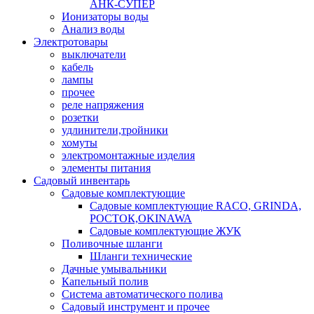
АНК-СУПЕР
Ионизаторы воды
Анализ воды
Электротовары
выключатели
кабель
лампы
прочее
реле напряжения
розетки
удлинители,тройники
хомуты
электромонтажные изделия
элементы питания
Садовый инвентарь
Садовые комплектующие
Садовые комплектующие RACO, GRINDA,
РОСТОК,OKINAWA
Садовые комплектующие ЖУК
Поливочные шланги
Шланги технические
Дачные умывальники
Капельный полив
Система автоматического полива
Садовый инструмент и прочее