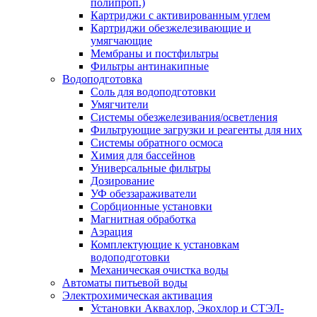
полипроп.)
Картриджи с активированным углем
Картриджи обезжелезивающие и
умягчающие
Мембраны и постфильтры
Фильтры антинакипные
Водоподготовка
Соль для водоподготовки
Умягчители
Системы обезжелезивания/осветления
Фильтрующие загрузки и реагенты для них
Системы обратного осмоса
Химия для бассейнов
Универсальные фильтры
Дозирование
УФ обеззараживатели
Сорбционные установки
Магнитная обработка
Аэрация
Комплектующие к установкам
водоподготовки
Механическая очистка воды
Автоматы питьевой воды
Электрохимическая активация
Установки Аквахлор, Экохлор и СТЭЛ-