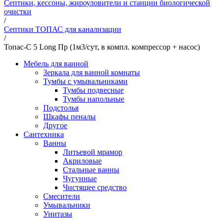
Септики, кессоны, жироуловители и станции биологической
очистки
/
Септики ТОПАС для канализации
/
Топас-С 5 Long Пр (1м3/сут, в компл. компрессор + насос)
Мебель для ванной
Зеркала для ванной комнаты
Тумбы с умывальниками
Тумбы подвесные
Тумбы напольные
Подстолья
Шкафы пеналы
Другое
Сантехника
Ванны
Литьевой мрамор
Акриловые
Стальные ванны
Чугунные
Чистящее средство
Смесители
Умывальники
Унитазы