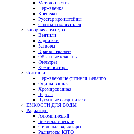
Металопластик
Нержавейка
Крепежи
Русстар кронштейны
Сшитый полиэтилен
Запорная арматура
Вентили
Задвижки
Затворы
Краны шаровые
Обратные клапаны
Фильтры
Компенсаторы
Фитинги
Нержавеющие фитинги Benarmo
Оцинкованная
Хромированная
Черная
Чугунные соединители
ЁМКОСТИ ДЛЯ ВОДЫ
Радиаторы
Алюминиевый
Биметаллические
Стальные радиаторы
Радиаторы КЗТО