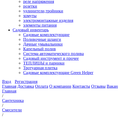
реле напряжения
розетки
удлинители,тройники
хомуты
электромонтажные изделия
элементы питания
Садовый инвентарь
Садовые комплектующие
Поливочные шланги
Дачные умывальники
Капельный полив
Система автоматического полива
Садовый инструмент и прочее
ТЕПЛИЦЫ и парники
Тротуарная плитка
Садовые комплектующие Green Helper
Вход
Регистрация
Главная
Доставка
Оплата
О компании
Контакты
Отзывы
Вакан
Главная
/
Сантехника
/
Смесители
/