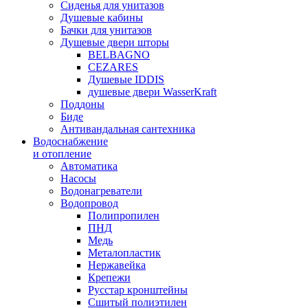
Сиденья для унитазов
Душевые кабины
Бачки для унитазов
Душевые двери шторы
BELBAGNO
CEZARES
Душевые IDDIS
душевые двери WasserKraft
Поддоны
Биде
Антивандальная сантехника
Водоснабжение
и отопление
Автоматика
Насосы
Водонагреватели
Водопровод
Полипропилен
ПНД
Медь
Металопластик
Нержавейка
Крепежи
Русстар кронштейны
Сшитый полиэтилен