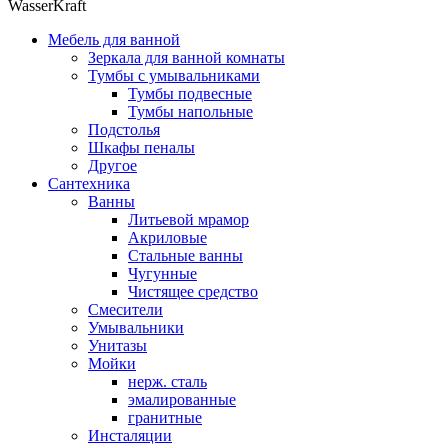
WasserKraft
Мебель для ванной
Зеркала для ванной комнаты
Тумбы с умывальниками
Тумбы подвесные
Тумбы напольные
Подстолья
Шкафы пеналы
Другое
Сантехника
Ванны
Литьевой мрамор
Акриловые
Стальные ванны
Чугунные
Чистящее средство
Смесители
Умывальники
Унитазы
Мойки
нерж. сталь
эмалированные
гранитные
Инсталяции