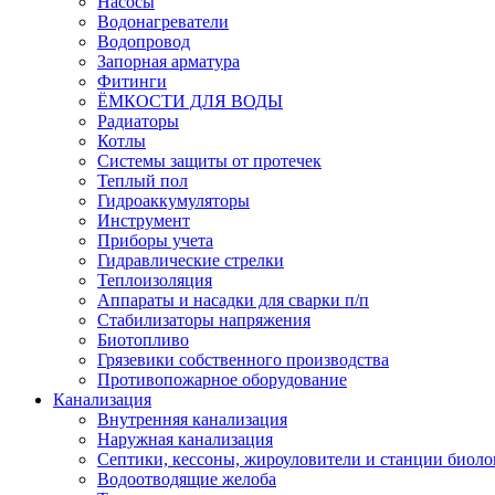
Насосы
Водонагреватели
Водопровод
Запорная арматура
Фитинги
ЁМКОСТИ ДЛЯ ВОДЫ
Радиаторы
Котлы
Системы защиты от протечек
Теплый пол
Гидроаккумуляторы
Инструмент
Приборы учета
Гидравлические стрелки
Теплоизоляция
Аппараты и насадки для сварки п/п
Стабилизаторы напряжения
Биотопливо
Грязевики собственного производства
Противопожарное оборудование
Канализация
Внутренняя канализация
Наружная канализация
Септики, кессоны, жироуловители и станции биоло
Водоотводящие желоба