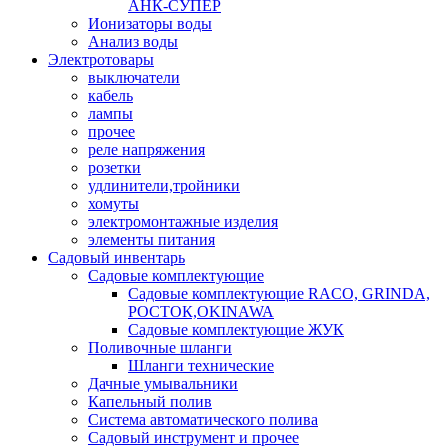
АНК-СУПЕР
Ионизаторы воды
Анализ воды
Электротовары
выключатели
кабель
лампы
прочее
реле напряжения
розетки
удлинители,тройники
хомуты
электромонтажные изделия
элементы питания
Садовый инвентарь
Садовые комплектующие
Садовые комплектующие RACO, GRINDA,
РОСТОК,OKINAWA
Садовые комплектующие ЖУК
Поливочные шланги
Шланги технические
Дачные умывальники
Капельный полив
Система автоматического полива
Садовый инструмент и прочее