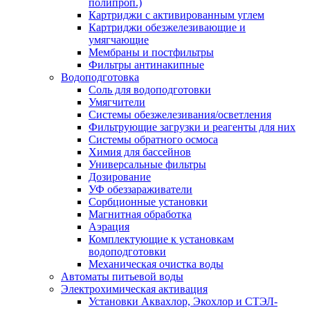
полипроп.)
Картриджи с активированным углем
Картриджи обезжелезивающие и
умягчающие
Мембраны и постфильтры
Фильтры антинакипные
Водоподготовка
Соль для водоподготовки
Умягчители
Системы обезжелезивания/осветления
Фильтрующие загрузки и реагенты для них
Системы обратного осмоса
Химия для бассейнов
Универсальные фильтры
Дозирование
УФ обеззараживатели
Сорбционные установки
Магнитная обработка
Аэрация
Комплектующие к установкам
водоподготовки
Механическая очистка воды
Автоматы питьевой воды
Электрохимическая активация
Установки Аквахлор, Экохлор и СТЭЛ-