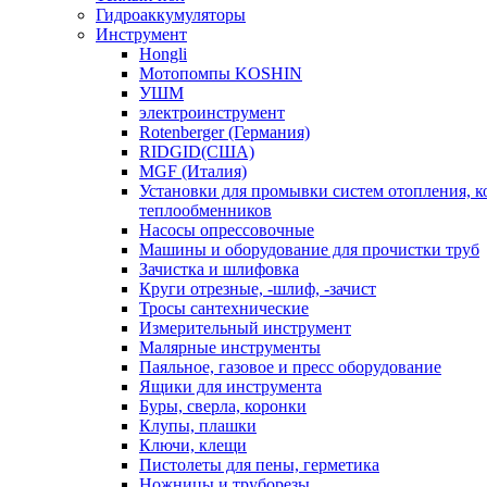
Гидроаккумуляторы
Инструмент
Hongli
Мотопомпы KOSHIN
УШМ
электроинструмент
Rotenberger (Германия)
RIDGID(США)
MGF (Италия)
Установки для промывки систем отопления, к
теплообменников
Насосы опрессовочные
Машины и оборудование для прочистки труб
Зачистка и шлифовка
Круги отрезные, -шлиф, -зачист
Тросы сантехнические
Измерительный инструмент
Малярные инструменты
Паяльное, газовое и пресс оборудование
Ящики для инструмента
Буры, сверла, коронки
Клупы, плашки
Ключи, клещи
Пистолеты для пены, герметика
Ножницы и труборезы