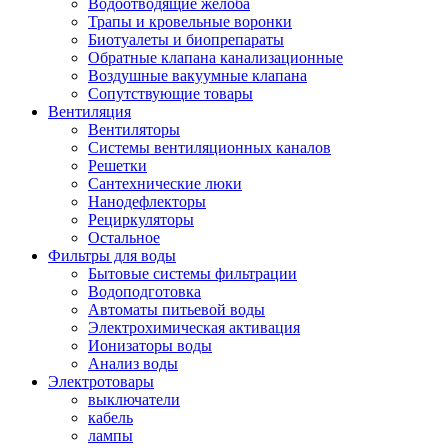
Водоотводящие желоба
Трапы и кровельные воронки
Биотуалеты и биопрепараты
Обратные клапана канализационные
Воздушные вакуумные клапана
Сопутствующие товары
Вентиляция
Вентиляторы
Системы вентиляционных каналов
Решетки
Сантехнические люки
Нанодефлекторы
Рециркуляторы
Остальное
Фильтры для воды
Бытовые системы фильтрации
Водоподготовка
Автоматы питьевой воды
Электрохимическая активация
Ионизаторы воды
Анализ воды
Электротовары
выключатели
кабель
лампы