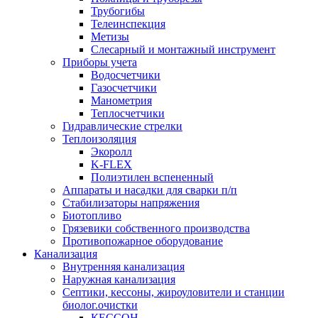
Трубогибы
Телеинспекция
Метизы
Слесарный и монтажный инструмент
Приборы учета
Водосчетчики
Газосчетчики
Манометрия
Теплосчетчики
Гидравлические стрелки
Теплоизоляция
Экоролл
K-FLEX
Полиэтилен вспененный
Аппараты и насадки для сварки п/п
Стабилизаторы напряжения
Биотопливо
Грязевики собственного производства
Противопожарное оборудование
Канализация
Внутренняя канализация
Наружная канализация
Септики, кессоны, жироуловители и станции
биолог.очистки
КЕССОН