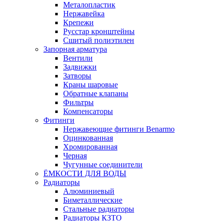
Металопластик
Нержавейка
Крепежи
Русстар кронштейны
Сшитый полиэтилен
Запорная арматура
Вентили
Задвижки
Затворы
Краны шаровые
Обратные клапаны
Фильтры
Компенсаторы
Фитинги
Нержавеющие фитинги Benarmo
Оцинкованная
Хромированная
Черная
Чугунные соединители
ЁМКОСТИ ДЛЯ ВОДЫ
Радиаторы
Алюминиевый
Биметаллические
Стальные радиаторы
Радиаторы КЗТО