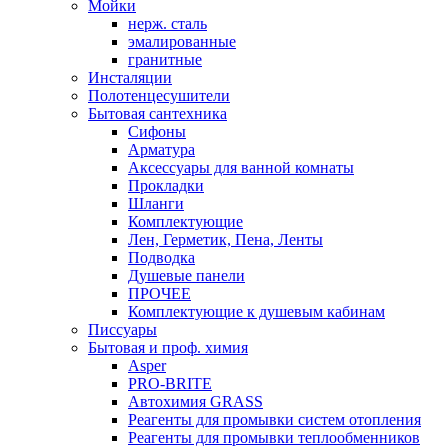
Мойки
нерж. сталь
эмалированные
гранитные
Инсталяции
Полотенцесушители
Бытовая сантехника
Сифоны
Арматура
Аксессуары для ванной комнаты
Прокладки
Шланги
Комплектующие
Лен, Герметик, Пена, Ленты
Подводка
Душевые панели
ПРОЧЕЕ
Комплектующие к душевым кабинам
Писсуары
Бытовая и проф. химия
Asper
PRO-BRITE
Автохимия GRASS
Реагенты для промывки систем отопления
Реагенты для промывки теплообменников