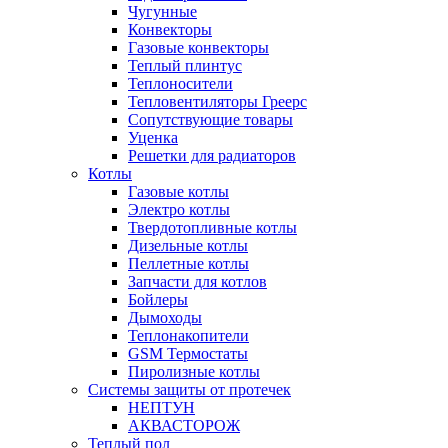
Чугунные
Конвекторы
Газовые конвекторы
Теплый плинтус
Теплоносители
Тепловентиляторы Греерс
Сопутствующие товары
Уценка
Решетки для радиаторов
Котлы
Газовые котлы
Электро котлы
Твердотопливные котлы
Дизельные котлы
Пеллетные котлы
Запчасти для котлов
Бойлеры
Дымоходы
Теплонакопители
GSM Термостаты
Пиролизные котлы
Системы защиты от протечек
НЕПТУН
АКВАСТОРОЖ
Теплый пол