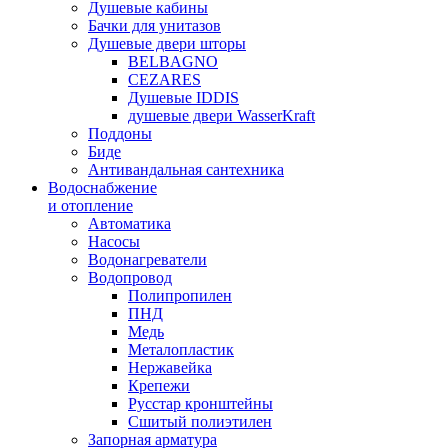
Душевые кабины
Бачки для унитазов
Душевые двери шторы
BELBAGNO
CEZARES
Душевые IDDIS
душевые двери WasserKraft
Поддоны
Биде
Антивандальная сантехника
Водоснабжение
и отопление
Автоматика
Насосы
Водонагреватели
Водопровод
Полипропилен
ПНД
Медь
Металопластик
Нержавейка
Крепежи
Русстар кронштейны
Сшитый полиэтилен
Запорная арматура