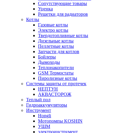
Сопутствующие товары
Уценка
Решетки для радиаторов
Котлы
Газовые котлы
Электро котлы
Твердотопливные котлы
Дизельные котлы
Пеллетные котлы
Запчасти для котлов
Бойлеры
Дымоходы
Теплонакопители
GSM Термостаты
Пиролизные котлы
Системы защиты от протечек
НЕПТУН
АКВАСТОРОЖ
Теплый пол
Гидроаккумуляторы
Инструмент
Hongli
Мотопомпы KOSHIN
УШМ
электроинструмент