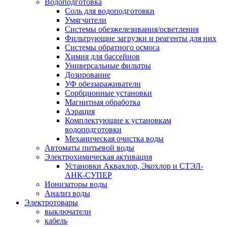
Водоподготовка
Соль для водоподготовки
Умягчители
Системы обезжелезивания/осветления
Фильтрующие загрузки и реагенты для них
Системы обратного осмоса
Химия для бассейнов
Универсальные фильтры
Дозирование
УФ обеззараживатели
Сорбционные установки
Магнитная обработка
Аэрация
Комплектующие к установкам
водоподготовки
Механическая очистка воды
Автоматы питьевой воды
Электрохимическая активация
Установки Аквахлор, Экохлор и СТЭЛ-
АНК-СУПЕР
Ионизаторы воды
Анализ воды
Электротовары
выключатели
кабель