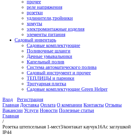
прочее
реле напряжения
розетки
удлинители,тройники
хомуты
электромонтажные изделия
элементы питания
Садовый инвентарь
Садовые комплектующие
Поливочные шланги
Дачные умывальники
Капельный полив
Система автоматического полива
Садовый инструмент и прочее
ТЕПЛИЦЫ и парники
Тротуарная плитка
Садовые комплектующие Green Helper
Вход
Регистрация
Главная
Доставка
Оплата
О компании
Контакты
Отзывы
Вакансии
Услуги
Новости
Полезные статьи
Главная
/
Розетка штепсельная 1-мест3/контакат каучук16Ас заглушкой
IP44