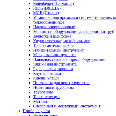
Rotenberger (Германия)
RIDGID(США)
MGF (Италия)
Установки для промывки систем отопления, к
теплообменников
Насосы опрессовочные
Машины и оборудование для прочистки труб
Зачистка и шлифовка
Круги отрезные, -шлиф, -зачист
Тросы сантехнические
Измерительный инструмент
Малярные инструменты
Паяльное, газовое и пресс оборудование
Ящики для инструмента
Буры, сверла, коронки
Клупы, плашки
Ключи, клещи
Пистолеты для пены, герметика
Ножницы и труборезы
Трубогибы
Телеинспекция
Метизы
Слесарный и монтажный инструмент
Приборы учета
Водосчетчики