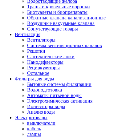
Водоотводящие желоба
Трапы и кровельные воронки
Биотуалеты и биопрепараты
Обратные клапана канализационные
Воздушные вакуумные клапана
Сопутствующие товары
Вентиляция
Вентиляторы
Системы вентиляционных каналов
Решетки
Сантехнические люки
Нанодефлекторы
Рециркуляторы
Остальное
Фильтры для воды
Бытовые системы фильтрации
Водоподготовка
Автоматы питьевой воды
Электрохимическая активация
Ионизаторы воды
Анализ воды
Электротовары
выключатели
кабель
лампы