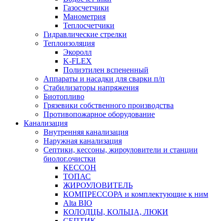
Газосчетчики
Манометрия
Теплосчетчики
Гидравлические стрелки
Теплоизоляция
Экоролл
K-FLEX
Полиэтилен вспененный
Аппараты и насадки для сварки п/п
Стабилизаторы напряжения
Биотопливо
Грязевики собственного производства
Противопожарное оборудование
Канализация
Внутренняя канализация
Наружная канализация
Септики, кессоны, жироуловители и станции
биолог.очистки
КЕССОН
ТОПАС
ЖИРОУЛОВИТЕЛЬ
КОМПРЕССОРА и комплектующие к ним
Alta BIO
КОЛОДЦЫ, КОЛЬЦА, ЛЮКИ
СЕПТИК