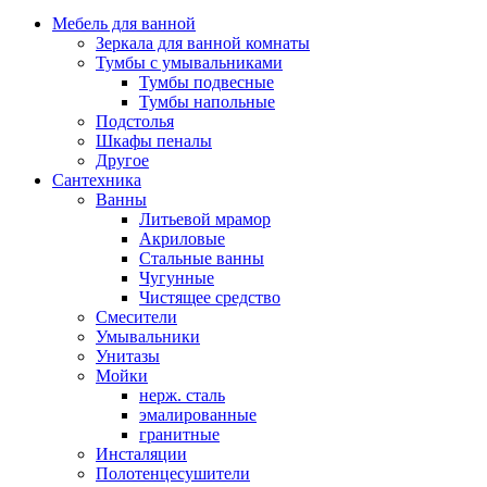
Мебель для ванной
Зеркала для ванной комнаты
Тумбы с умывальниками
Тумбы подвесные
Тумбы напольные
Подстолья
Шкафы пеналы
Другое
Сантехника
Ванны
Литьевой мрамор
Акриловые
Стальные ванны
Чугунные
Чистящее средство
Смесители
Умывальники
Унитазы
Мойки
нерж. сталь
эмалированные
гранитные
Инсталяции
Полотенцесушители