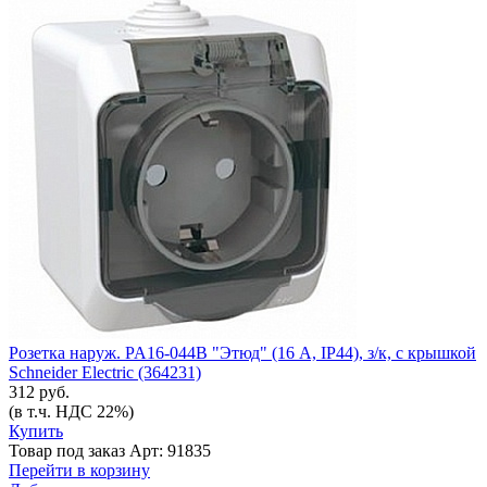
Розетка наруж. PA16-044B "Этюд" (16 А, IP44), з/к, с крышкой
Schneider Electric (364231)
312 руб.
(в т.ч. НДС 22%)
Купить
Товар под заказ
Арт: 91835
Перейти в корзину