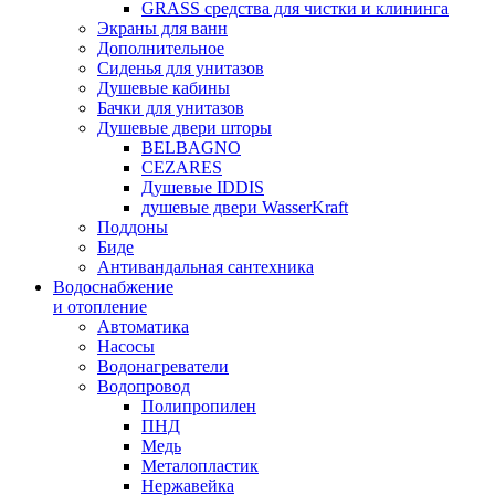
GRASS средства для чистки и клининга
Экраны для ванн
Дополнительное
Сиденья для унитазов
Душевые кабины
Бачки для унитазов
Душевые двери шторы
BELBAGNO
CEZARES
Душевые IDDIS
душевые двери WasserKraft
Поддоны
Биде
Антивандальная сантехника
Водоснабжение
и отопление
Автоматика
Насосы
Водонагреватели
Водопровод
Полипропилен
ПНД
Медь
Металопластик
Нержавейка