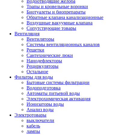
Водоотводящие желоба
Трапы и кровельные воронки
Биотуалеты и биопрепараты
Обратные клапана канализационные
Воздушные вакуумные клапана
Сопутствующие товары
Вентиляция
Вентиляторы
Системы вентиляционных каналов
Решетки
Сантехнические люки
Нанодефлекторы
Рециркуляторы
Остальное
Фильтры для воды
Бытовые системы фильтрации
Водоподготовка
Автоматы питьевой воды
Электрохимическая активация
Ионизаторы воды
Анализ воды
Электротовары
выключатели
кабель
лампы