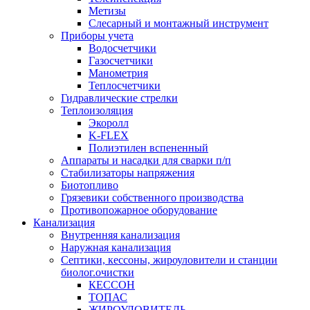
Метизы
Слесарный и монтажный инструмент
Приборы учета
Водосчетчики
Газосчетчики
Манометрия
Теплосчетчики
Гидравлические стрелки
Теплоизоляция
Экоролл
K-FLEX
Полиэтилен вспененный
Аппараты и насадки для сварки п/п
Стабилизаторы напряжения
Биотопливо
Грязевики собственного производства
Противопожарное оборудование
Канализация
Внутренняя канализация
Наружная канализация
Септики, кессоны, жироуловители и станции
биолог.очистки
КЕССОН
ТОПАС
ЖИРОУЛОВИТЕЛЬ