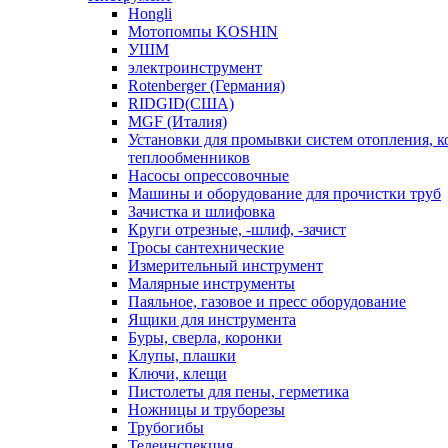
Hongli
Мотопомпы KOSHIN
УШМ
электроинструмент
Rotenberger (Германия)
RIDGID(США)
MGF (Италия)
Установки для промывки систем отопления, к
теплообменников
Насосы опрессовочные
Машины и оборудование для прочистки труб
Зачистка и шлифовка
Круги отрезные, -шлиф, -зачист
Тросы сантехнические
Измерительный инструмент
Малярные инструменты
Паяльное, газовое и пресс оборудование
Ящики для инструмента
Буры, сверла, коронки
Клупы, плашки
Ключи, клещи
Пистолеты для пены, герметика
Ножницы и труборезы
Трубогибы
Телеинспекция