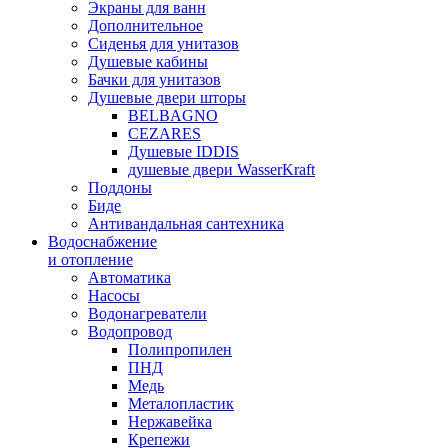
Экраны для ванн
Дополнительное
Сиденья для унитазов
Душевые кабины
Бачки для унитазов
Душевые двери шторы
BELBAGNO
CEZARES
Душевые IDDIS
душевые двери WasserKraft
Поддоны
Биде
Антивандальная сантехника
Водоснабжение
и отопление
Автоматика
Насосы
Водонагреватели
Водопровод
Полипропилен
ПНД
Медь
Металопластик
Нержавейка
Крепежи