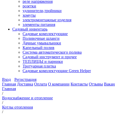
реле напряжения
розетки
удлинители,тройники
хомуты
электромонтажные изделия
элементы питания
Садовый инвентарь
Садовые комплектующие
Поливочные шланги
Дачные умывальники
Капельный полив
Система автоматического полива
Садовый инструмент и прочее
ТЕПЛИЦЫ и парники
Тротуарная плитка
Садовые комплектующие Green Helper
Вход
Регистрация
Главная
Доставка
Оплата
О компании
Контакты
Отзывы
Вакан
Главная
/
Водоснабжение и отопление
/
Котлы отопления
/