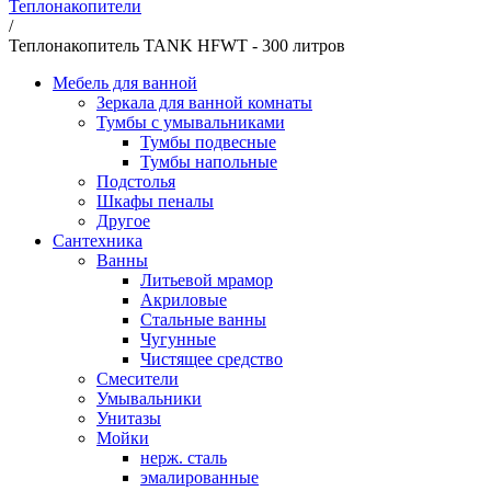
Теплонакопители
/
Теплонакопитель TANK HFWT - 300 литров
Мебель для ванной
Зеркала для ванной комнаты
Тумбы с умывальниками
Тумбы подвесные
Тумбы напольные
Подстолья
Шкафы пеналы
Другое
Сантехника
Ванны
Литьевой мрамор
Акриловые
Стальные ванны
Чугунные
Чистящее средство
Смесители
Умывальники
Унитазы
Мойки
нерж. сталь
эмалированные