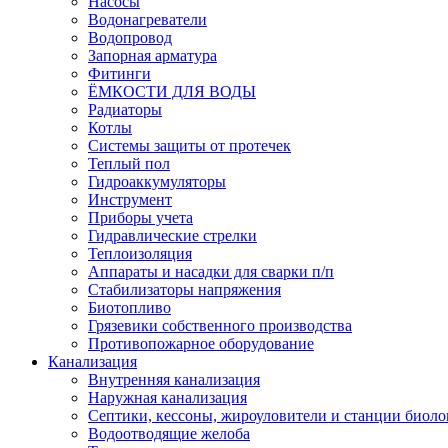
Насосы
Водонагреватели
Водопровод
Запорная арматура
Фитинги
ЁМКОСТИ ДЛЯ ВОДЫ
Радиаторы
Котлы
Системы защиты от протечек
Теплый пол
Гидроаккумуляторы
Инструмент
Приборы учета
Гидравлические стрелки
Теплоизоляция
Аппараты и насадки для сварки п/п
Стабилизаторы напряжения
Биотопливо
Грязевики собственного производства
Противопожарное оборудование
Канализация
Внутренняя канализация
Наружная канализация
Септики, кессоны, жироуловители и станции биоло
Водоотводящие желоба