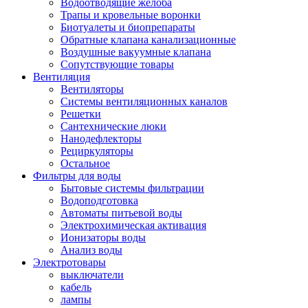
Водоотводящие желоба
Трапы и кровельные воронки
Биотуалеты и биопрепараты
Обратные клапана канализационные
Воздушные вакуумные клапана
Сопутствующие товары
Вентиляция
Вентиляторы
Системы вентиляционных каналов
Решетки
Сантехнические люки
Нанодефлекторы
Рециркуляторы
Остальное
Фильтры для воды
Бытовые системы фильтрации
Водоподготовка
Автоматы питьевой воды
Электрохимическая активация
Ионизаторы воды
Анализ воды
Электротовары
выключатели
кабель
лампы