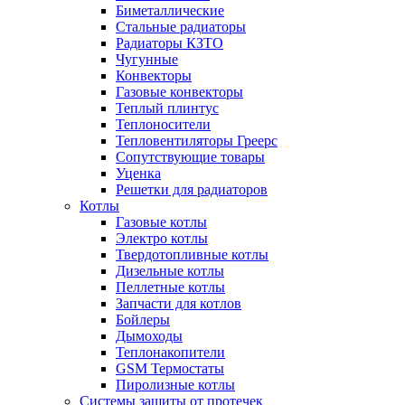
Биметаллические
Стальные радиаторы
Радиаторы КЗТО
Чугунные
Конвекторы
Газовые конвекторы
Теплый плинтус
Теплоносители
Тепловентиляторы Греерс
Сопутствующие товары
Уценка
Решетки для радиаторов
Котлы
Газовые котлы
Электро котлы
Твердотопливные котлы
Дизельные котлы
Пеллетные котлы
Запчасти для котлов
Бойлеры
Дымоходы
Теплонакопители
GSM Термостаты
Пиролизные котлы
Системы защиты от протечек