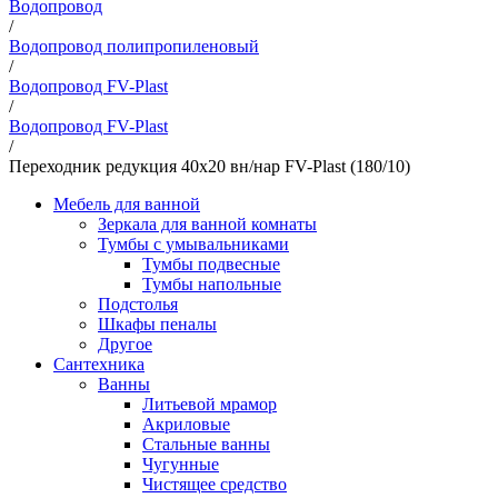
Водопровод
/
Водопровод полипропиленовый
/
Водопровод FV-Plast
/
Водопровод FV-Plast
/
Переходник редукция 40х20 вн/нар FV-Plast (180/10)
Мебель для ванной
Зеркала для ванной комнаты
Тумбы с умывальниками
Тумбы подвесные
Тумбы напольные
Подстолья
Шкафы пеналы
Другое
Сантехника
Ванны
Литьевой мрамор
Акриловые
Стальные ванны
Чугунные
Чистящее средство