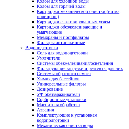
Колбы для холодной воды
Колбы для горячей воды
Картриджи механической очистки (нитка,
полипроп.)
Картриджи с активированным углем
Картриджи обезжелезивающие и
умягчающие
Мембраны и постфильтры
Фильтры антинакипные
Водоподготовка
Соль для водоподготовки
Умягчители
Системы обезжелезивания/осветления
Фильтрующие загрузки и реагенты для них
Системы обратного осмоса
Химия для бассейнов
Универсальные фильтры
Дозирование
УФ обеззараживатели
Сорбционные установки
Магнитная обработка
Аэрация
Комплектующие к установкам
водоподготовки
Механическая очистка воды