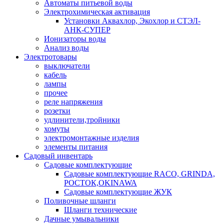
Автоматы питьевой воды
Электрохимическая активация
Установки Аквахлор, Экохлор и СТЭЛ-
АНК-СУПЕР
Ионизаторы воды
Анализ воды
Электротовары
выключатели
кабель
лампы
прочее
реле напряжения
розетки
удлинители,тройники
хомуты
электромонтажные изделия
элементы питания
Садовый инвентарь
Садовые комплектующие
Садовые комплектующие RACO, GRINDA,
РОСТОК,OKINAWA
Садовые комплектующие ЖУК
Поливочные шланги
Шланги технические
Дачные умывальники