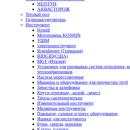
НЕПТУН
АКВАСТОРОЖ
Теплый пол
Гидроаккумуляторы
Инструмент
Hongli
Мотопомпы KOSHIN
УШМ
электроинструмент
Rotenberger (Германия)
RIDGID(США)
MGF (Италия)
Установки для промывки систем отопления, к
теплообменников
Насосы опрессовочные
Машины и оборудование для прочистки труб
Зачистка и шлифовка
Круги отрезные, -шлиф, -зачист
Тросы сантехнические
Измерительный инструмент
Малярные инструменты
Паяльное, газовое и пресс оборудование
Ящики для инструмента
Буры, сверла, коронки
Клупы, плашки