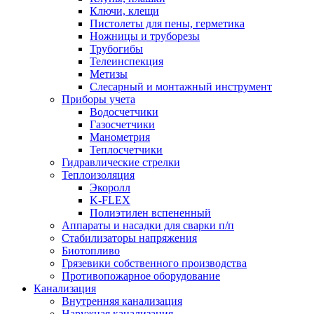
Ключи, клещи
Пистолеты для пены, герметика
Ножницы и труборезы
Трубогибы
Телеинспекция
Метизы
Слесарный и монтажный инструмент
Приборы учета
Водосчетчики
Газосчетчики
Манометрия
Теплосчетчики
Гидравлические стрелки
Теплоизоляция
Экоролл
K-FLEX
Полиэтилен вспененный
Аппараты и насадки для сварки п/п
Стабилизаторы напряжения
Биотопливо
Грязевики собственного производства
Противопожарное оборудование
Канализация
Внутренняя канализация
Наружная канализация