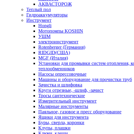
АКВАСТОРОЖ
Теплый пол
Гидроаккумуляторы
Инструмент
Hongli
Мотопомпы KOSHIN
УШМ
электроинструмент
Rotenberger (Германия)
RIDGID(США)
MGF (Италия)
Установки для промывки систем отопления, к
теплообменников
Насосы опрессовочные
Машины и оборудование для прочистки труб
Зачистка и шлифовка
Круги отрезные, -шлиф, -зачист
Тросы сантехнические
Измерительный инструмент
Малярные инструменты
Паяльное, газовое и пресс оборудование
Ящики для инструмента
Буры, сверла, коронки
Клупы, плашки
Ключи, клещи