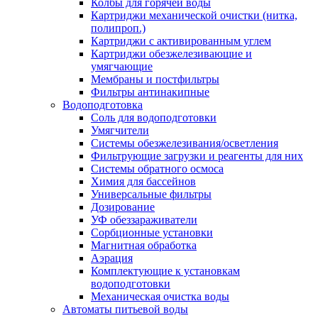
Колбы для горячей воды
Картриджи механической очистки (нитка,
полипроп.)
Картриджи с активированным углем
Картриджи обезжелезивающие и
умягчающие
Мембраны и постфильтры
Фильтры антинакипные
Водоподготовка
Соль для водоподготовки
Умягчители
Системы обезжелезивания/осветления
Фильтрующие загрузки и реагенты для них
Системы обратного осмоса
Химия для бассейнов
Универсальные фильтры
Дозирование
УФ обеззараживатели
Сорбционные установки
Магнитная обработка
Аэрация
Комплектующие к установкам
водоподготовки
Механическая очистка воды
Автоматы питьевой воды