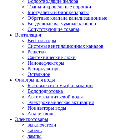
Водоотводящие желоба
Трапы и кровельные воронки
Биотуалеты и биопрепараты
Обратные клапана канализационные
Воздушные вакуумные клапана
Сопутствующие товары
Вентиляция
Вентиляторы
Системы вентиляционных каналов
Решетки
Сантехнические люки
Нанодефлекторы
Рециркуляторы
Остальное
Фильтры для воды
Бытовые системы фильтрации
Водоподготовка
Автоматы питьевой воды
Электрохимическая активация
Ионизаторы воды
Анализ воды
Электротовары
выключатели
кабель
лампы