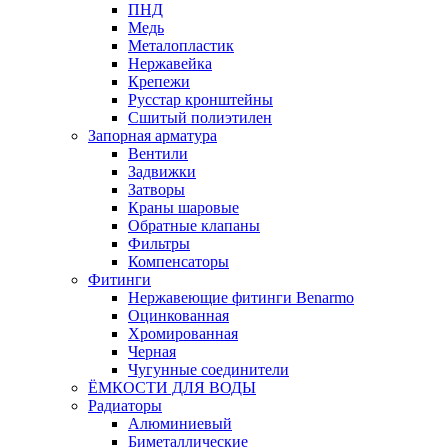
ПНД
Медь
Металопластик
Нержавейка
Крепежи
Русстар кронштейны
Сшитый полиэтилен
Запорная арматура
Вентили
Задвижки
Затворы
Краны шаровые
Обратные клапаны
Фильтры
Компенсаторы
Фитинги
Нержавеющие фитинги Benarmo
Оцинкованная
Хромированная
Черная
Чугунные соединители
ЁМКОСТИ ДЛЯ ВОДЫ
Радиаторы
Алюминиевый
Биметаллические