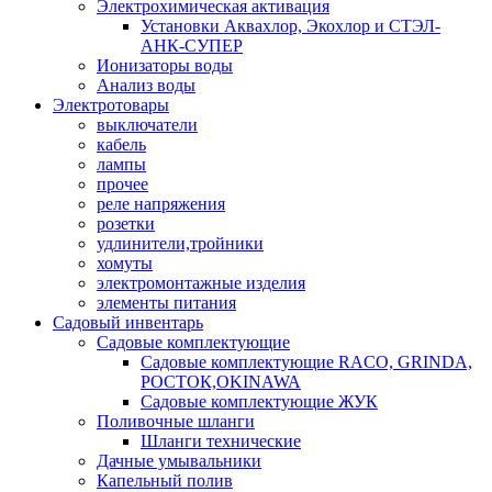
Электрохимическая активация
Установки Аквахлор, Экохлор и СТЭЛ-
АНК-СУПЕР
Ионизаторы воды
Анализ воды
Электротовары
выключатели
кабель
лампы
прочее
реле напряжения
розетки
удлинители,тройники
хомуты
электромонтажные изделия
элементы питания
Садовый инвентарь
Садовые комплектующие
Садовые комплектующие RACO, GRINDA,
РОСТОК,OKINAWA
Садовые комплектующие ЖУК
Поливочные шланги
Шланги технические
Дачные умывальники
Капельный полив