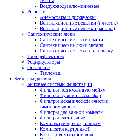
систем
Воздуховоды алюминиевые
Решетки
Анемостаты и диффузоры
Вентиляционные решетки (пластик)
Вентиляционные решетки (металл)
Сантехнические люки
Сантехнические люки пластик
Сантехнические люки металл
Сантехнические люки под плитку
Нанодефлекторы
Рециркуляторы
Остальное
Тепломаш
Фильтры для воды
Бытовые системы фильтрации
Фильтры под кухонную мойку
Фильтры-кувшины Аквафор
Фильтры механической очистки
самопромывные
Фильтры для ванной комнаты
Фильтры настольные
Комплектующие к фильтрам
Комплекты картриджей
Колбы для холодной воды