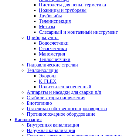
Пистолеты для пены, герметика
Ножницы и труборезы
Трубогибы
Телеинспекция
Метизы
Слесарный и монтажный инструмент
Приборы учета
Водосчетчики
Газосчетчики
Манометрия
Теплосчетчики
Гидравлические стрелки
Теплоизоляция
Экоролл
K-FLEX
Полиэтилен вспененный
Аппараты и насадки для сварки п/п
Стабилизаторы напряжения
Биотопливо
Грязевики собственного производства
Противопожарное оборудование
Канализация
Внутренняя канализация
Наружная канализация
Септики, кессоны, жироуловители и станции