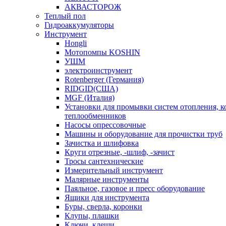
АКВАСТОРОЖ
Теплый пол
Гидроаккумуляторы
Инструмент
Hongli
Мотопомпы KOSHIN
УШМ
электроинструмент
Rotenberger (Германия)
RIDGID(США)
MGF (Италия)
Установки для промывки систем отопления, к
теплообменников
Насосы опрессовочные
Машины и оборудование для прочистки труб
Зачистка и шлифовка
Круги отрезные, -шлиф, -зачист
Тросы сантехнические
Измерительный инструмент
Малярные инструменты
Паяльное, газовое и пресс оборудование
Ящики для инструмента
Буры, сверла, коронки
Клупы, плашки
Ключи, клещи