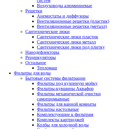
систем
Воздуховоды алюминиевые
Решетки
Анемостаты и диффузоры
Вентиляционные решетки (пластик)
Вентиляционные решетки (металл)
Сантехнические люки
Сантехнические люки пластик
Сантехнические люки металл
Сантехнические люки под плитку
Нанодефлекторы
Рециркуляторы
Остальное
Тепломаш
Фильтры для воды
Бытовые системы фильтрации
Фильтры под кухонную мойку
Фильтры-кувшины Аквафор
Фильтры механической очистки
самопромывные
Фильтры для ванной комнаты
Фильтры настольные
Комплектующие к фильтрам
Комплекты картриджей
Колбы для холодной воды