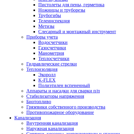
Пистолеты для пены, герметика
Ножницы и труборезы
Трубогибы
Телеинспекция
Метизы
Слесарный и монтажный инструмент
Приборы учета
Водосчетчики
Газосчетчики
Манометрия
Теплосчетчики
Гидравлические стрелки
Теплоизоляция
Экоролл
K-FLEX
Полиэтилен вспененный
Аппараты и насадки для сварки п/п
Стабилизаторы напряжения
Биотопливо
Грязевики собственного производства
Противопожарное оборудование
Канализация
Внутренняя канализация
Наружная канализация
Септики, кессоны, жироуловители и станции