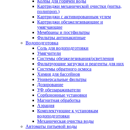
Колбы для горячей воды
Картриджи механической очистки (нитка,
полипроп.)
Картриджи с активированным углем
Картриджи обезжелезивающие и
умягчающие
Мембраны и постфильтры
Фильтры антинакипные
Водоподготовка
Соль для водоподготовки
Умягчители
Системы обезжелезивания/осветления
Фильтрующие загрузки и реагенты для них
Системы обратного осмоса
Химия для бассейнов
Универсальные фильтры
Дозирование
УФ обеззараживатели
Сорбционные установки
Магнитная обработка
Аэрация
Комплектующие к установкам
водоподготовки
Механическая очистка воды
Автоматы питьевой воды