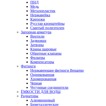
ПНД
Медь
Металопластик
Нержавейка
Крепежи
Русстар кронштейны
Сшитый полиэтилен
Запорная арматура
Вентили
Задвижки
Затворы
Краны шаровые
Обратные клапаны
Фильтры
Компенсаторы
Фитинги
Нержавеющие фитинги Benarmo
Оцинкованная
Хромированная
Черная
Чугунные соединители
ЁМКОСТИ ДЛЯ ВОДЫ
Радиаторы
Алюминиевый
Биметаллические