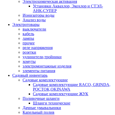
Электрохимическая активация
Установки Аквахлор, Экохлор и СТЭЛ-
АНК-СУПЕР
Ионизаторы воды
Анализ воды
Электротовары
выключатели
кабель
лампы
прочее
реле напряжения
розетки
удлинители,тройники
хомуты
электромонтажные изделия
элементы питания
Садовый инвентарь
Садовые комплектующие
Садовые комплектующие RACO, GRINDA,
РОСТОК,OKINAWA
Садовые комплектующие ЖУК
Поливочные шланги
Шланги технические
Дачные умывальники
Капельный полив