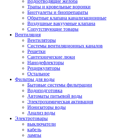
Водоотводящие желоба
Трапы и кровельные воронки
Биотуалеты и биопрепараты
Обратные клапана канализационные
Воздушные вакуумные клапана
Сопутствующие товары
Вентиляция
Вентиляторы
Системы вентиляционных каналов
Решетки
Сантехнические люки
Нанодефлекторы
Рециркуляторы
Остальное
Фильтры для воды
Бытовые системы фильтрации
Водоподготовка
Автоматы питьевой воды
Электрохимическая активация
Ионизаторы воды
Анализ воды
Электротовары
выключатели
кабель
лампы