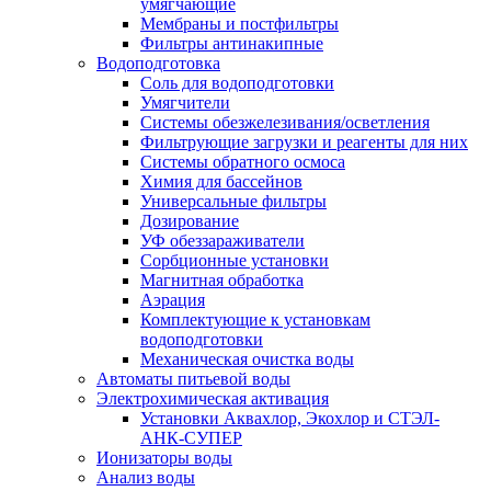
умягчающие
Мембраны и постфильтры
Фильтры антинакипные
Водоподготовка
Соль для водоподготовки
Умягчители
Системы обезжелезивания/осветления
Фильтрующие загрузки и реагенты для них
Системы обратного осмоса
Химия для бассейнов
Универсальные фильтры
Дозирование
УФ обеззараживатели
Сорбционные установки
Магнитная обработка
Аэрация
Комплектующие к установкам
водоподготовки
Механическая очистка воды
Автоматы питьевой воды
Электрохимическая активация
Установки Аквахлор, Экохлор и СТЭЛ-
АНК-СУПЕР
Ионизаторы воды
Анализ воды