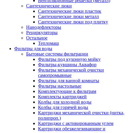
Вентиляционные решетки (металл)
Сантехнические люки
Сантехнические люки пластик
Сантехнические люки металл
Сантехнические люки под плитку
Нанодефлекторы
Рециркуляторы
Остальное
Тепломаш
Фильтры для воды
Бытовые системы фильтрации
Фильтры под кухонную мойку
Фильтры-кувшины Аквафор
Фильтры механической очистки
самопромывные
Фильтры для ванной комнаты
Фильтры настольные
Комплектующие к фильтрам
Комплекты картриджей
Колбы для холодной воды
Колбы для горячей воды
Картриджи механической очистки (нитка,
полипроп.)
Картриджи с активированным углем
Картриджи обезжелезивающие и