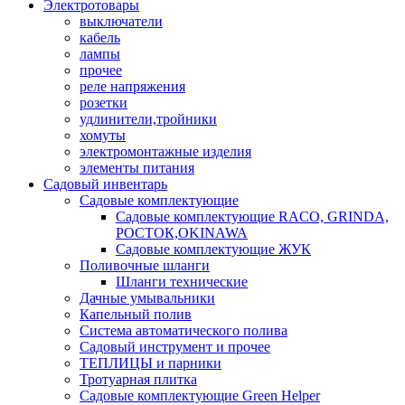
Электротовары
выключатели
кабель
лампы
прочее
реле напряжения
розетки
удлинители,тройники
хомуты
электромонтажные изделия
элементы питания
Садовый инвентарь
Садовые комплектующие
Садовые комплектующие RACO, GRINDA,
РОСТОК,OKINAWA
Садовые комплектующие ЖУК
Поливочные шланги
Шланги технические
Дачные умывальники
Капельный полив
Система автоматического полива
Садовый инструмент и прочее
ТЕПЛИЦЫ и парники
Тротуарная плитка
Садовые комплектующие Green Helper