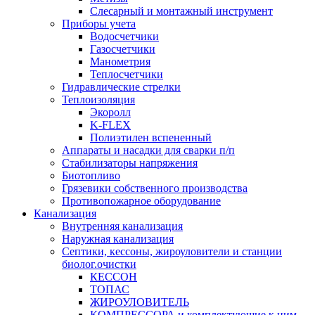
Слесарный и монтажный инструмент
Приборы учета
Водосчетчики
Газосчетчики
Манометрия
Теплосчетчики
Гидравлические стрелки
Теплоизоляция
Экоролл
K-FLEX
Полиэтилен вспененный
Аппараты и насадки для сварки п/п
Стабилизаторы напряжения
Биотопливо
Грязевики собственного производства
Противопожарное оборудование
Канализация
Внутренняя канализация
Наружная канализация
Септики, кессоны, жироуловители и станции
биолог.очистки
КЕССОН
ТОПАС
ЖИРОУЛОВИТЕЛЬ
КОМПРЕССОРА и комплектующие к ним