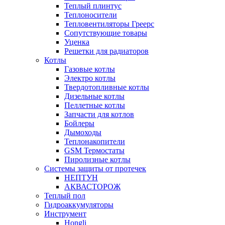
Теплый плинтус
Теплоносители
Тепловентиляторы Греерс
Сопутствующие товары
Уценка
Решетки для радиаторов
Котлы
Газовые котлы
Электро котлы
Твердотопливные котлы
Дизельные котлы
Пеллетные котлы
Запчасти для котлов
Бойлеры
Дымоходы
Теплонакопители
GSM Термостаты
Пиролизные котлы
Системы защиты от протечек
НЕПТУН
АКВАСТОРОЖ
Теплый пол
Гидроаккумуляторы
Инструмент
Hongli