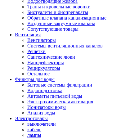
Водоотводящие желоба
Трапы и кровельные воронки
Биотуалеты и биопрепараты
Обратные клапана канализационные
Воздушные вакуумные клапана
Сопутствующие товары
Вентиляция
Вентиляторы
Системы вентиляционных каналов
Решетки
Сантехнические люки
Нанодефлекторы
Рециркуляторы
Остальное
Фильтры для воды
Бытовые системы фильтрации
Водоподготовка
Автоматы питьевой воды
Электрохимическая активация
Ионизаторы воды
Анализ воды
Электротовары
выключатели
кабель
лампы