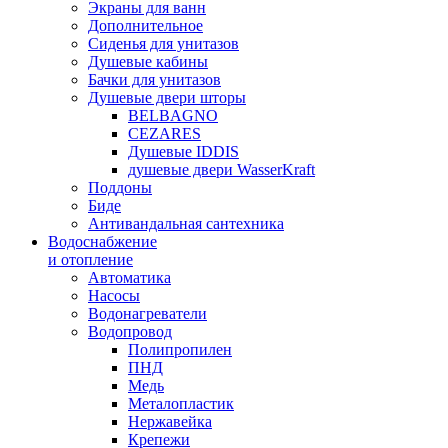
Экраны для ванн
Дополнительное
Сиденья для унитазов
Душевые кабины
Бачки для унитазов
Душевые двери шторы
BELBAGNO
CEZARES
Душевые IDDIS
душевые двери WasserKraft
Поддоны
Биде
Антивандальная сантехника
Водоснабжение
и отопление
Автоматика
Насосы
Водонагреватели
Водопровод
Полипропилен
ПНД
Медь
Металопластик
Нержавейка
Крепежи