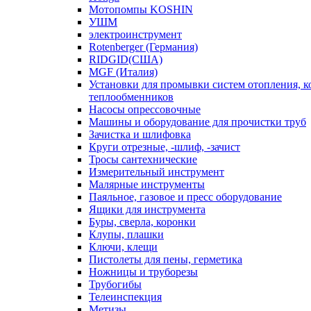
Мотопомпы KOSHIN
УШМ
электроинструмент
Rotenberger (Германия)
RIDGID(США)
MGF (Италия)
Установки для промывки систем отопления, к
теплообменников
Насосы опрессовочные
Машины и оборудование для прочистки труб
Зачистка и шлифовка
Круги отрезные, -шлиф, -зачист
Тросы сантехнические
Измерительный инструмент
Малярные инструменты
Паяльное, газовое и пресс оборудование
Ящики для инструмента
Буры, сверла, коронки
Клупы, плашки
Ключи, клещи
Пистолеты для пены, герметика
Ножницы и труборезы
Трубогибы
Телеинспекция
Метизы