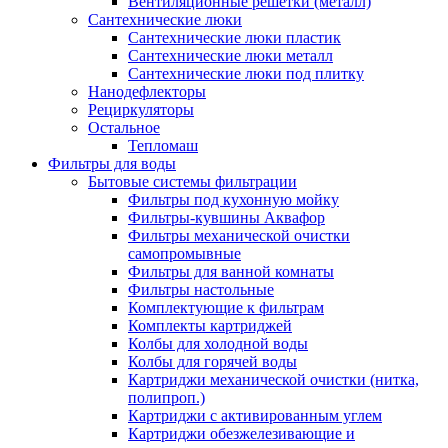
Вентиляционные решетки (металл)
Сантехнические люки
Сантехнические люки пластик
Сантехнические люки металл
Сантехнические люки под плитку
Нанодефлекторы
Рециркуляторы
Остальное
Тепломаш
Фильтры для воды
Бытовые системы фильтрации
Фильтры под кухонную мойку
Фильтры-кувшины Аквафор
Фильтры механической очистки
самопромывные
Фильтры для ванной комнаты
Фильтры настольные
Комплектующие к фильтрам
Комплекты картриджей
Колбы для холодной воды
Колбы для горячей воды
Картриджи механической очистки (нитка,
полипроп.)
Картриджи с активированным углем
Картриджи обезжелезивающие и