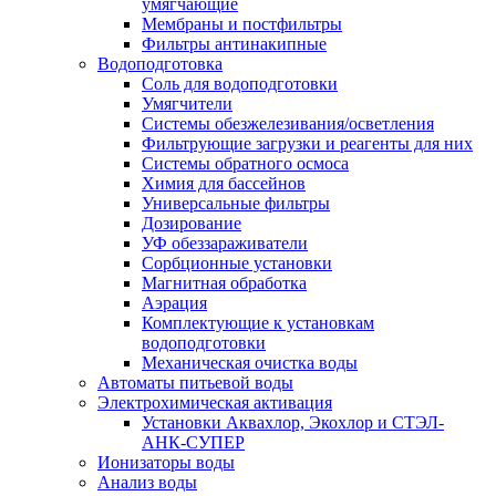
умягчающие
Мембраны и постфильтры
Фильтры антинакипные
Водоподготовка
Соль для водоподготовки
Умягчители
Системы обезжелезивания/осветления
Фильтрующие загрузки и реагенты для них
Системы обратного осмоса
Химия для бассейнов
Универсальные фильтры
Дозирование
УФ обеззараживатели
Сорбционные установки
Магнитная обработка
Аэрация
Комплектующие к установкам
водоподготовки
Механическая очистка воды
Автоматы питьевой воды
Электрохимическая активация
Установки Аквахлор, Экохлор и СТЭЛ-
АНК-СУПЕР
Ионизаторы воды
Анализ воды