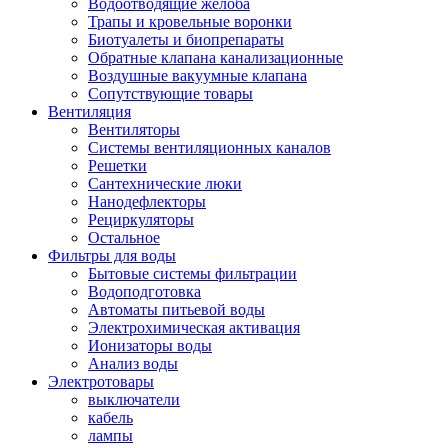
Водоотводящие желоба
Трапы и кровельные воронки
Биотуалеты и биопрепараты
Обратные клапана канализационные
Воздушные вакуумные клапана
Сопутствующие товары
Вентиляция
Вентиляторы
Системы вентиляционных каналов
Решетки
Сантехнические люки
Нанодефлекторы
Рециркуляторы
Остальное
Фильтры для воды
Бытовые системы фильтрации
Водоподготовка
Автоматы питьевой воды
Электрохимическая активация
Ионизаторы воды
Анализ воды
Электротовары
выключатели
кабель
лампы