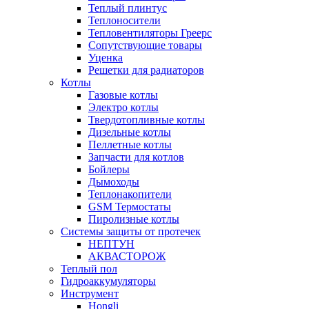
Теплый плинтус
Теплоносители
Тепловентиляторы Греерс
Сопутствующие товары
Уценка
Решетки для радиаторов
Котлы
Газовые котлы
Электро котлы
Твердотопливные котлы
Дизельные котлы
Пеллетные котлы
Запчасти для котлов
Бойлеры
Дымоходы
Теплонакопители
GSM Термостаты
Пиролизные котлы
Системы защиты от протечек
НЕПТУН
АКВАСТОРОЖ
Теплый пол
Гидроаккумуляторы
Инструмент
Hongli