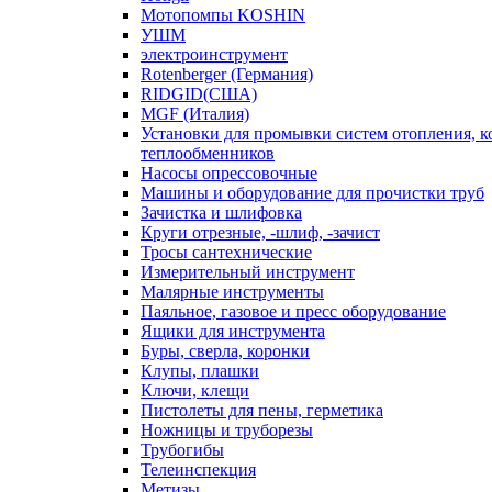
Мотопомпы KOSHIN
УШМ
электроинструмент
Rotenberger (Германия)
RIDGID(США)
MGF (Италия)
Установки для промывки систем отопления, к
теплообменников
Насосы опрессовочные
Машины и оборудование для прочистки труб
Зачистка и шлифовка
Круги отрезные, -шлиф, -зачист
Тросы сантехнические
Измерительный инструмент
Малярные инструменты
Паяльное, газовое и пресс оборудование
Ящики для инструмента
Буры, сверла, коронки
Клупы, плашки
Ключи, клещи
Пистолеты для пены, герметика
Ножницы и труборезы
Трубогибы
Телеинспекция
Метизы