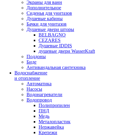
Экраны для ванн
Дополнительное
Сиденья для унитазов
Душевые кабины
Бачки для унитазов
Душевые двери шторы
BELBAGNO
CEZARES
Душевые IDDIS
душевые двери WasserKraft
Поддоны
Биде
Антивандальная сантехника
Водоснабжение
и отопление
Автоматика
Насосы
Водонагреватели
Водопровод
Полипропилен
ПНД
Медь
Металопластик
Нержавейка
Крепежи