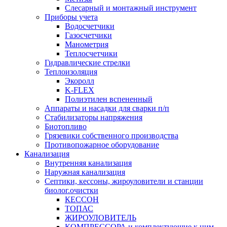
Слесарный и монтажный инструмент
Приборы учета
Водосчетчики
Газосчетчики
Манометрия
Теплосчетчики
Гидравлические стрелки
Теплоизоляция
Экоролл
K-FLEX
Полиэтилен вспененный
Аппараты и насадки для сварки п/п
Стабилизаторы напряжения
Биотопливо
Грязевики собственного производства
Противопожарное оборудование
Канализация
Внутренняя канализация
Наружная канализация
Септики, кессоны, жироуловители и станции
биолог.очистки
КЕССОН
ТОПАС
ЖИРОУЛОВИТЕЛЬ
КОМПРЕССОРА и комплектующие к ним