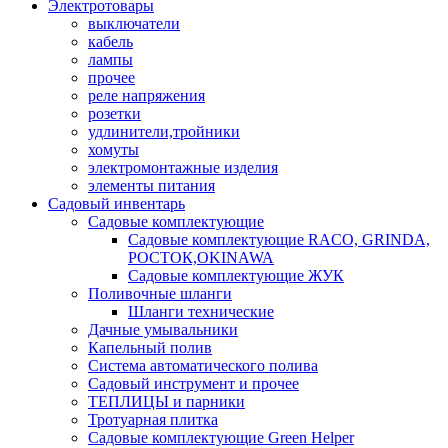
Электротовары
выключатели
кабель
лампы
прочее
реле напряжения
розетки
удлинители,тройники
хомуты
электромонтажные изделия
элементы питания
Садовый инвентарь
Садовые комплектующие
Садовые комплектующие RACO, GRINDA,
РОСТОК,OKINAWA
Садовые комплектующие ЖУК
Поливочные шланги
Шланги технические
Дачные умывальники
Капельный полив
Система автоматического полива
Садовый инструмент и прочее
ТЕПЛИЦЫ и парники
Тротуарная плитка
Садовые комплектующие Green Helper