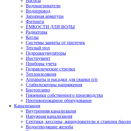
Насосы
Водонагреватели
Водопровод
Запорная арматура
Фитинги
ЁМКОСТИ ДЛЯ ВОДЫ
Радиаторы
Котлы
Системы защиты от протечек
Теплый пол
Гидроаккумуляторы
Инструмент
Приборы учета
Гидравлические стрелки
Теплоизоляция
Аппараты и насадки для сварки п/п
Стабилизаторы напряжения
Биотопливо
Грязевики собственного производства
Противопожарное оборудование
Канализация
Внутренняя канализация
Наружная канализация
Септики, кессоны, жироуловители и станции биоло
Водоотводящие желоба