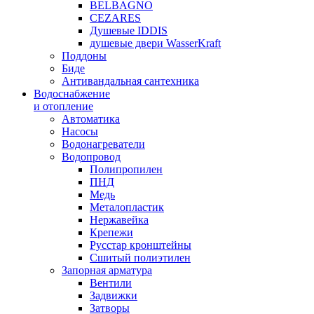
BELBAGNO
CEZARES
Душевые IDDIS
душевые двери WasserKraft
Поддоны
Биде
Антивандальная сантехника
Водоснабжение
и отопление
Автоматика
Насосы
Водонагреватели
Водопровод
Полипропилен
ПНД
Медь
Металопластик
Нержавейка
Крепежи
Русстар кронштейны
Сшитый полиэтилен
Запорная арматура
Вентили
Задвижки
Затворы