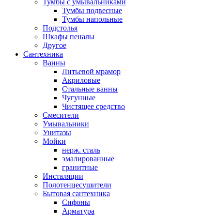
Тумбы с умывальниками
Тумбы подвесные
Тумбы напольные
Подстолья
Шкафы пеналы
Другое
Сантехника
Ванны
Литьевой мрамор
Акриловые
Стальные ванны
Чугунные
Чистящее средство
Смесители
Умывальники
Унитазы
Мойки
нерж. сталь
эмалированные
гранитные
Инсталяции
Полотенцесушители
Бытовая сантехника
Сифоны
Арматура