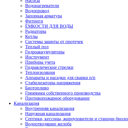
Насосы
Водонагреватели
Водопровод
Запорная арматура
Фитинги
ЁМКОСТИ ДЛЯ ВОДЫ
Радиаторы
Котлы
Системы защиты от протечек
Теплый пол
Гидроаккумуляторы
Инструмент
Приборы учета
Гидравлические стрелки
Теплоизоляция
Аппараты и насадки для сварки п/п
Стабилизаторы напряжения
Биотопливо
Грязевики собственного производства
Противопожарное оборудование
Канализация
Внутренняя канализация
Наружная канализация
Септики, кессоны, жироуловители и станции биоло
Водоотводящие желоба