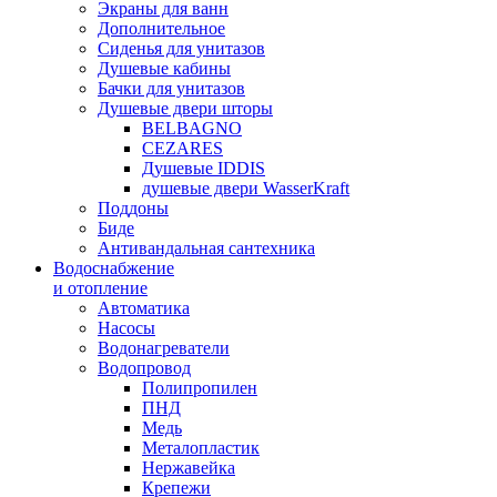
Экраны для ванн
Дополнительное
Сиденья для унитазов
Душевые кабины
Бачки для унитазов
Душевые двери шторы
BELBAGNO
CEZARES
Душевые IDDIS
душевые двери WasserKraft
Поддоны
Биде
Антивандальная сантехника
Водоснабжение
и отопление
Автоматика
Насосы
Водонагреватели
Водопровод
Полипропилен
ПНД
Медь
Металопластик
Нержавейка
Крепежи