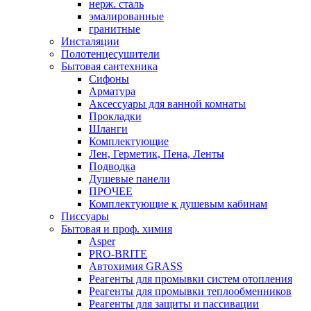
нерж. сталь
эмалированные
гранитные
Инсталяции
Полотенцесушители
Бытовая сантехника
Сифоны
Арматура
Аксессуары для ванной комнаты
Прокладки
Шланги
Комплектующие
Лен, Герметик, Пена, Ленты
Подводка
Душевые панели
ПРОЧЕЕ
Комплектующие к душевым кабинам
Писсуары
Бытовая и проф. химия
Asper
PRO-BRITE
Автохимия GRASS
Реагенты для промывки систем отопления
Реагенты для промывки теплообменников
Реагенты для защиты и пассивации