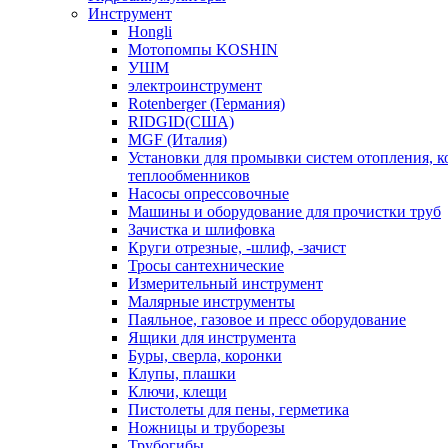
Инструмент
Hongli
Мотопомпы KOSHIN
УШМ
электроинструмент
Rotenberger (Германия)
RIDGID(США)
MGF (Италия)
Установки для промывки систем отопления, к
теплообменников
Насосы опрессовочные
Машины и оборудование для прочистки труб
Зачистка и шлифовка
Круги отрезные, -шлиф, -зачист
Тросы сантехнические
Измерительный инструмент
Малярные инструменты
Паяльное, газовое и пресс оборудование
Ящики для инструмента
Буры, сверла, коронки
Клупы, плашки
Ключи, клещи
Пистолеты для пены, герметика
Ножницы и труборезы
Трубогибы