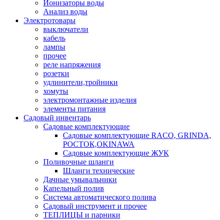
Ионизаторы воды
Анализ воды
Электротовары
выключатели
кабель
лампы
прочее
реле напряжения
розетки
удлинители,тройники
хомуты
электромонтажные изделия
элементы питания
Садовый инвентарь
Садовые комплектующие
Садовые комплектующие RACO, GRINDA,
РОСТОК,OKINAWA
Садовые комплектующие ЖУК
Поливочные шланги
Шланги технические
Дачные умывальники
Капельный полив
Система автоматического полива
Садовый инструмент и прочее
ТЕПЛИЦЫ и парники