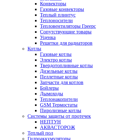
Конвекторы
Газовые конвекторы
Теплый плинтус
Теплоносители
Тепловентиляторы Греерс
Сопутствующие товары
Уценка
Решетки для радиаторов
Котлы
Газовые котлы
Электро котлы
Твердотопливные котлы
Дизельные котлы
Пеллетные котлы
Запчасти для котлов
Бойлеры
Дымоходы
Теплонакопители
GSM Термостаты
Пиролизные котлы
Системы защиты от протечек
НЕПТУН
АКВАСТОРОЖ
Теплый пол
Гидроаккумуляторы