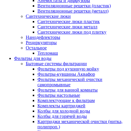
Анемостаты и диффузоры
Вентиляционные решетки (пластик)
Вентиляционные решетки (металл)
Сантехнические люки
Сантехнические люки пластик
Сантехнические люки металл
Сантехнические люки под плитку
Нанодефлекторы
Рециркуляторы
Остальное
Тепломаш
Фильтры для воды
Бытовые системы фильтрации
Фильтры под кухонную мойку
Фильтры-кувшины Аквафор
Фильтры механической очистки
самопромывные
Фильтры для ванной комнаты
Фильтры настольные
Комплектующие к фильтрам
Комплекты картриджей
Колбы для холодной воды
Колбы для горячей воды
Картриджи механической очистки (нитка,
полипроп.)