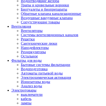
Водоотводящие желоба
Трапы и кровельные воронки
Биотуалеты и биопрепараты
Обратные клапана канализационные
Воздушные вакуумные клапана
Сопутствующие товары
Вентиляция
Вентиляторы
Системы вентиляционных каналов
Решетки
Сантехнические люки
Нанодефлекторы
Рециркуляторы
Остальное
Фильтры для воды
Бытовые системы фильтрации
Водоподготовка
Автоматы питьевой воды
Электрохимическая активация
Ионизаторы воды
Анализ воды
Электротовары
выключатели
кабель
лампы