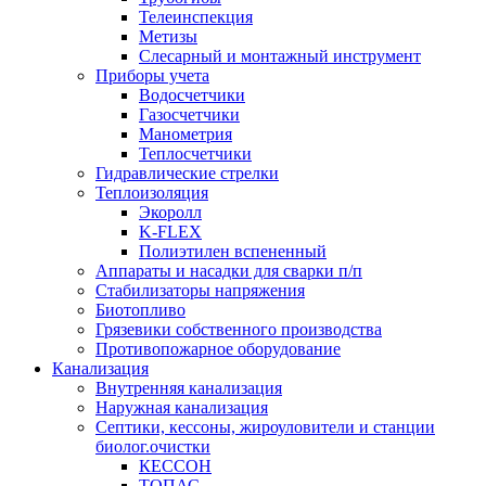
Телеинспекция
Метизы
Слесарный и монтажный инструмент
Приборы учета
Водосчетчики
Газосчетчики
Манометрия
Теплосчетчики
Гидравлические стрелки
Теплоизоляция
Экоролл
K-FLEX
Полиэтилен вспененный
Аппараты и насадки для сварки п/п
Стабилизаторы напряжения
Биотопливо
Грязевики собственного производства
Противопожарное оборудование
Канализация
Внутренняя канализация
Наружная канализация
Септики, кессоны, жироуловители и станции
биолог.очистки
КЕССОН
ТОПАС