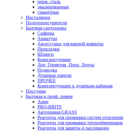
нерж. сталь
эмалированные
гранитные
Инсталяции
Полотенцесушители
Бытовая сантехника
Сифоны
Арматура
Аксессуары для ванной комнаты
Прокладки
Шланги
Комплектующие
Лен, Герметик, Пена, Ленты
Подводка
Душевые панели
ПРОЧЕЕ
Комплектующие к душевым кабинам
Писсуары
Бытовая и проф. химия
Asper
PRO-BRITE
Автохимия GRASS
Реагенты для промывки систем отопления
Реагенты для промывки теплообменников
Реагенты для защиты и пассивации