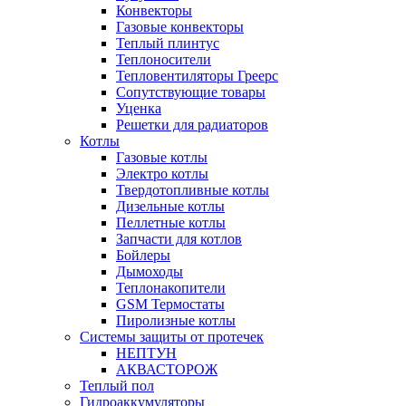
Конвекторы
Газовые конвекторы
Теплый плинтус
Теплоносители
Тепловентиляторы Греерс
Сопутствующие товары
Уценка
Решетки для радиаторов
Котлы
Газовые котлы
Электро котлы
Твердотопливные котлы
Дизельные котлы
Пеллетные котлы
Запчасти для котлов
Бойлеры
Дымоходы
Теплонакопители
GSM Термостаты
Пиролизные котлы
Системы защиты от протечек
НЕПТУН
АКВАСТОРОЖ
Теплый пол
Гидроаккумуляторы