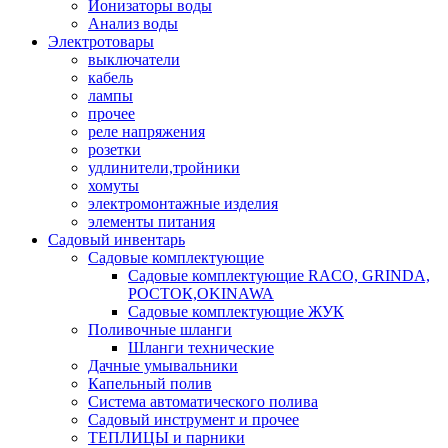
Ионизаторы воды
Анализ воды
Электротовары
выключатели
кабель
лампы
прочее
реле напряжения
розетки
удлинители,тройники
хомуты
электромонтажные изделия
элементы питания
Садовый инвентарь
Садовые комплектующие
Садовые комплектующие RACO, GRINDA,
РОСТОК,OKINAWA
Садовые комплектующие ЖУК
Поливочные шланги
Шланги технические
Дачные умывальники
Капельный полив
Система автоматического полива
Садовый инструмент и прочее
ТЕПЛИЦЫ и парники