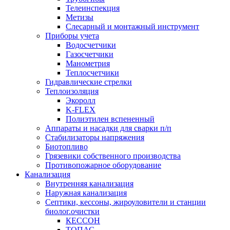
Телеинспекция
Метизы
Слесарный и монтажный инструмент
Приборы учета
Водосчетчики
Газосчетчики
Манометрия
Теплосчетчики
Гидравлические стрелки
Теплоизоляция
Экоролл
K-FLEX
Полиэтилен вспененный
Аппараты и насадки для сварки п/п
Стабилизаторы напряжения
Биотопливо
Грязевики собственного производства
Противопожарное оборудование
Канализация
Внутренняя канализация
Наружная канализация
Септики, кессоны, жироуловители и станции
биолог.очистки
КЕССОН
ТОПАС