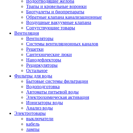
Водоотводящие желоба
Трапы и кровельные воронки
Биотуалеты и биопрепараты
Обратные клапана канализационные
Воздушные вакуумные клапана
Сопутствующие товары
Вентиляция
Вентиляторы
Системы вентиляционных каналов
Решетки
Сантехнические люки
Нанодефлекторы
Рециркуляторы
Остальное
Фильтры для воды
Бытовые системы фильтрации
Водоподготовка
Автоматы питьевой воды
Электрохимическая активация
Ионизаторы воды
Анализ воды
Электротовары
выключатели
кабель
лампы