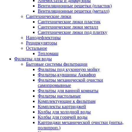
Анемостаты и диффузоры
Вентиляционные решетки (пластик)
Вентиляционные решетки (металл)
Сантехнические люки
Сантехнические люки пластик
Сантехнические люки металл
Сантехнические люки под плитку
Нанодефлекторы
Рециркуляторы
Остальное
Тепломаш
Фильтры для воды
Бытовые системы фильтрации
Фильтры под кухонную мойку
Фильтры-кувшины Аквафор
Фильтры механической очистки
самопромывные
Фильтры для ванной комнаты
Фильтры настольные
Комплектующие к фильтрам
Комплекты картриджей
Колбы для холодной воды
Колбы для горячей воды
Картриджи механической очистки (нитка,
полипроп.)