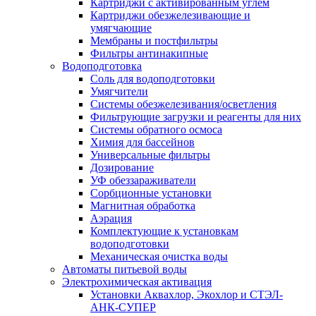
Картриджи с активированным углем
Картриджи обезжелезивающие и
умягчающие
Мембраны и постфильтры
Фильтры антинакипные
Водоподготовка
Соль для водоподготовки
Умягчители
Системы обезжелезивания/осветления
Фильтрующие загрузки и реагенты для них
Системы обратного осмоса
Химия для бассейнов
Универсальные фильтры
Дозирование
УФ обеззараживатели
Сорбционные установки
Магнитная обработка
Аэрация
Комплектующие к установкам
водоподготовки
Механическая очистка воды
Автоматы питьевой воды
Электрохимическая активация
Установки Аквахлор, Экохлор и СТЭЛ-
АНК-СУПЕР