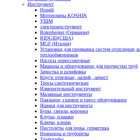
Инструмент
Hongli
Мотопомпы KOSHIN
УШМ
электроинструмент
Rotenberger (Германия)
RIDGID(США)
MGF (Италия)
Установки для промывки систем отопления, к
теплообменников
Насосы опрессовочные
Машины и оборудование для прочистки труб
Зачистка и шлифовка
Круги отрезные, -шлиф, -зачист
Тросы сантехнические
Измерительный инструмент
Малярные инструменты
Паяльное, газовое и пресс оборудование
Ящики для инструмента
Буры, сверла, коронки
Клупы, плашки
Ключи, клещи
Пистолеты для пены, герметика
Ножницы и труборезы
Трубогибы