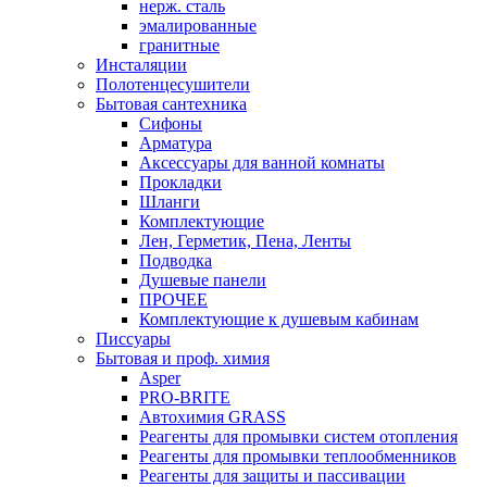
нерж. сталь
эмалированные
гранитные
Инсталяции
Полотенцесушители
Бытовая сантехника
Сифоны
Арматура
Аксессуары для ванной комнаты
Прокладки
Шланги
Комплектующие
Лен, Герметик, Пена, Ленты
Подводка
Душевые панели
ПРОЧЕЕ
Комплектующие к душевым кабинам
Писсуары
Бытовая и проф. химия
Asper
PRO-BRITE
Автохимия GRASS
Реагенты для промывки систем отопления
Реагенты для промывки теплообменников
Реагенты для защиты и пассивации