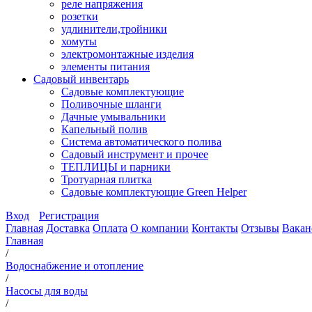
реле напряжения
розетки
удлинители,тройники
хомуты
электромонтажные изделия
элементы питания
Садовый инвентарь
Садовые комплектующие
Поливочные шланги
Дачные умывальники
Капельный полив
Система автоматического полива
Садовый инструмент и прочее
ТЕПЛИЦЫ и парники
Тротуарная плитка
Садовые комплектующие Green Helper
Вход
Регистрация
Главная
Доставка
Оплата
О компании
Контакты
Отзывы
Вакан
Главная
/
Водоснабжение и отопление
/
Насосы для воды
/