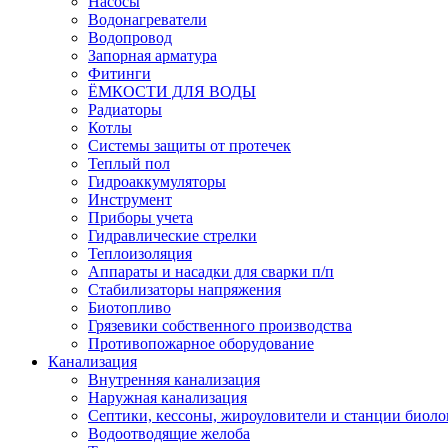
Насосы
Водонагреватели
Водопровод
Запорная арматура
Фитинги
ЁМКОСТИ ДЛЯ ВОДЫ
Радиаторы
Котлы
Системы защиты от протечек
Теплый пол
Гидроаккумуляторы
Инструмент
Приборы учета
Гидравлические стрелки
Теплоизоляция
Аппараты и насадки для сварки п/п
Стабилизаторы напряжения
Биотопливо
Грязевики собственного производства
Противопожарное оборудование
Канализация
Внутренняя канализация
Наружная канализация
Септики, кессоны, жироуловители и станции биоло
Водоотводящие желоба