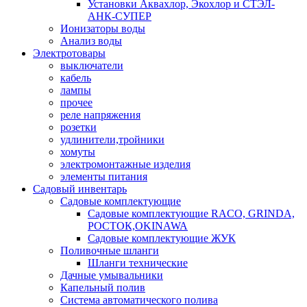
Установки Аквахлор, Экохлор и СТЭЛ-
АНК-СУПЕР
Ионизаторы воды
Анализ воды
Электротовары
выключатели
кабель
лампы
прочее
реле напряжения
розетки
удлинители,тройники
хомуты
электромонтажные изделия
элементы питания
Садовый инвентарь
Садовые комплектующие
Садовые комплектующие RACO, GRINDA,
РОСТОК,OKINAWA
Садовые комплектующие ЖУК
Поливочные шланги
Шланги технические
Дачные умывальники
Капельный полив
Система автоматического полива