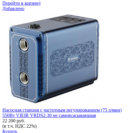
Перейти в корзину
Добавлено
Насосная станция с частотным регулированием (75 л/мин)
550Вт VIEIR VRDS2-30 не самовсасывающая
22 200 руб.
(в т.ч. НДС 22%)
Купить