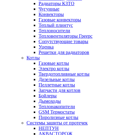
Радиаторы КЗТО
Чугунные
Конвекторы
Газовые конвекторы
Теплый плинтус
Теплоносители
Тепловентиляторы Греерс
Сопутствующие товары
Уценка
Решетки для радиаторов
Котлы
Газовые котлы
Электро котлы
Твердотопливные котлы
Дизельные котлы
Пеллетные котлы
Запчасти для котлов
Бойлеры
Дымоходы
Теплонакопители
GSM Термостаты
Пиролизные котлы
Системы защиты от протечек
НЕПТУН
АКВАСТОРОЖ