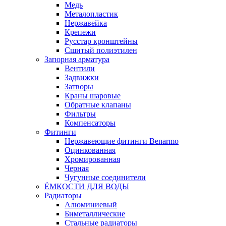
Медь
Металопластик
Нержавейка
Крепежи
Русстар кронштейны
Сшитый полиэтилен
Запорная арматура
Вентили
Задвижки
Затворы
Краны шаровые
Обратные клапаны
Фильтры
Компенсаторы
Фитинги
Нержавеющие фитинги Benarmo
Оцинкованная
Хромированная
Черная
Чугунные соединители
ЁМКОСТИ ДЛЯ ВОДЫ
Радиаторы
Алюминиевый
Биметаллические
Стальные радиаторы