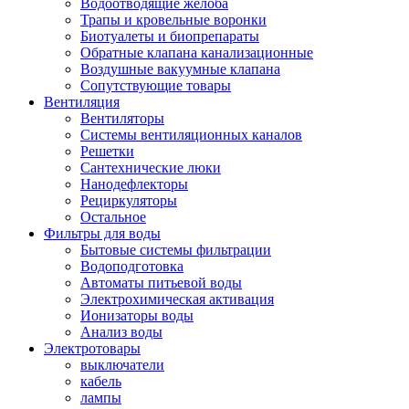
Водоотводящие желоба
Трапы и кровельные воронки
Биотуалеты и биопрепараты
Обратные клапана канализационные
Воздушные вакуумные клапана
Сопутствующие товары
Вентиляция
Вентиляторы
Системы вентиляционных каналов
Решетки
Сантехнические люки
Нанодефлекторы
Рециркуляторы
Остальное
Фильтры для воды
Бытовые системы фильтрации
Водоподготовка
Автоматы питьевой воды
Электрохимическая активация
Ионизаторы воды
Анализ воды
Электротовары
выключатели
кабель
лампы