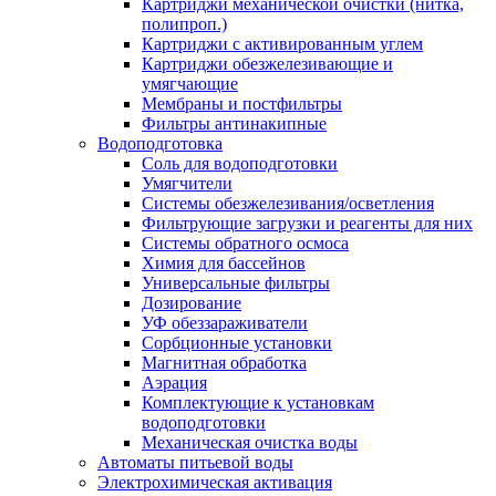
Картриджи механической очистки (нитка,
полипроп.)
Картриджи с активированным углем
Картриджи обезжелезивающие и
умягчающие
Мембраны и постфильтры
Фильтры антинакипные
Водоподготовка
Соль для водоподготовки
Умягчители
Системы обезжелезивания/осветления
Фильтрующие загрузки и реагенты для них
Системы обратного осмоса
Химия для бассейнов
Универсальные фильтры
Дозирование
УФ обеззараживатели
Сорбционные установки
Магнитная обработка
Аэрация
Комплектующие к установкам
водоподготовки
Механическая очистка воды
Автоматы питьевой воды
Электрохимическая активация