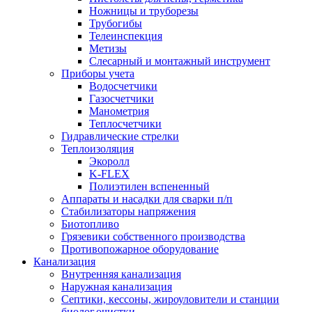
Ножницы и труборезы
Трубогибы
Телеинспекция
Метизы
Слесарный и монтажный инструмент
Приборы учета
Водосчетчики
Газосчетчики
Манометрия
Теплосчетчики
Гидравлические стрелки
Теплоизоляция
Экоролл
K-FLEX
Полиэтилен вспененный
Аппараты и насадки для сварки п/п
Стабилизаторы напряжения
Биотопливо
Грязевики собственного производства
Противопожарное оборудование
Канализация
Внутренняя канализация
Наружная канализация
Септики, кессоны, жироуловители и станции
биолог.очистки