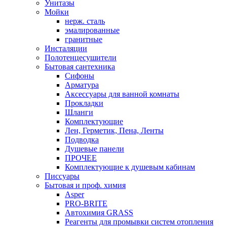
Унитазы
Мойки
нерж. сталь
эмалированные
гранитные
Инсталяции
Полотенцесушители
Бытовая сантехника
Сифоны
Арматура
Аксессуары для ванной комнаты
Прокладки
Шланги
Комплектующие
Лен, Герметик, Пена, Ленты
Подводка
Душевые панели
ПРОЧЕЕ
Комплектующие к душевым кабинам
Писсуары
Бытовая и проф. химия
Asper
PRO-BRITE
Автохимия GRASS
Реагенты для промывки систем отопления