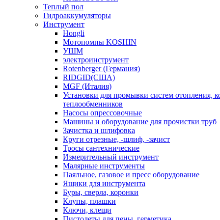
Теплый пол
Гидроаккумуляторы
Инструмент
Hongli
Мотопомпы KOSHIN
УШМ
электроинструмент
Rotenberger (Германия)
RIDGID(США)
MGF (Италия)
Установки для промывки систем отопления, к
теплообменников
Насосы опрессовочные
Машины и оборудование для прочистки труб
Зачистка и шлифовка
Круги отрезные, -шлиф, -зачист
Тросы сантехнические
Измерительный инструмент
Малярные инструменты
Паяльное, газовое и пресс оборудование
Ящики для инструмента
Буры, сверла, коронки
Клупы, плашки
Ключи, клещи
Пистолеты для пены, герметика