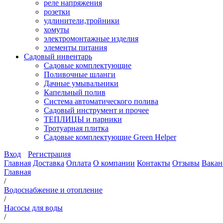
реле напряжения
розетки
удлинители,тройники
хомуты
электромонтажные изделия
элементы питания
Садовый инвентарь
Садовые комплектующие
Поливочные шланги
Дачные умывальники
Капельный полив
Система автоматического полива
Садовый инструмент и прочее
ТЕПЛИЦЫ и парники
Тротуарная плитка
Садовые комплектующие Green Helper
Вход
Регистрация
Главная
Доставка
Оплата
О компании
Контакты
Отзывы
Вакан
Главная
/
Водоснабжение и отопление
/
Насосы для воды
/