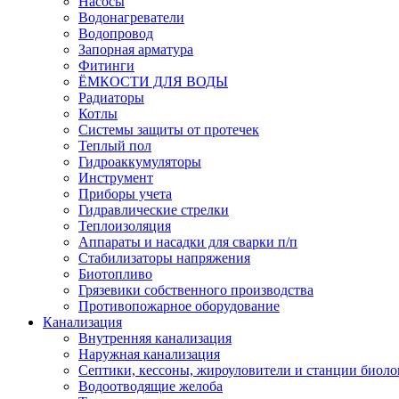
Насосы
Водонагреватели
Водопровод
Запорная арматура
Фитинги
ЁМКОСТИ ДЛЯ ВОДЫ
Радиаторы
Котлы
Системы защиты от протечек
Теплый пол
Гидроаккумуляторы
Инструмент
Приборы учета
Гидравлические стрелки
Теплоизоляция
Аппараты и насадки для сварки п/п
Стабилизаторы напряжения
Биотопливо
Грязевики собственного производства
Противопожарное оборудование
Канализация
Внутренняя канализация
Наружная канализация
Септики, кессоны, жироуловители и станции биоло
Водоотводящие желоба