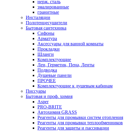
нерж. сталь
эмалированные
гранитные
Инсталяции
Полотенцесушители
Бытовая сантехника
Сифоны
Арматура
Аксессуары для ванной комнаты
Прокладки
Шланги
Комплектующие
Лен, Герметик, Пена, Ленты
Подводка
Душевые панели
ПРОЧЕЕ
Комплектующие к душевым кабинам
Писсуары
Бытовая и проф. химия
Asper
PRO-BRITE
Автохимия GRASS
Реагенты для промывки систем отопления
Реагенты для промывки теплообменников
Реагенты для защиты и пассивации