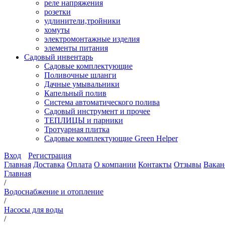
реле напряжения
розетки
удлинители,тройники
хомуты
электромонтажные изделия
элементы питания
Садовый инвентарь
Садовые комплектующие
Поливочные шланги
Дачные умывальники
Капельный полив
Система автоматического полива
Садовый инструмент и прочее
ТЕПЛИЦЫ и парники
Тротуарная плитка
Садовые комплектующие Green Helper
Вход
Регистрация
Главная
Доставка
Оплата
О компании
Контакты
Отзывы
Вакан
Главная
/
Водоснабжение и отопление
/
Насосы для воды
/