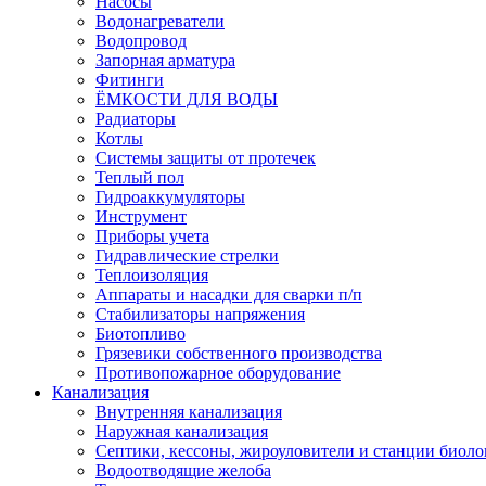
Насосы
Водонагреватели
Водопровод
Запорная арматура
Фитинги
ЁМКОСТИ ДЛЯ ВОДЫ
Радиаторы
Котлы
Системы защиты от протечек
Теплый пол
Гидроаккумуляторы
Инструмент
Приборы учета
Гидравлические стрелки
Теплоизоляция
Аппараты и насадки для сварки п/п
Стабилизаторы напряжения
Биотопливо
Грязевики собственного производства
Противопожарное оборудование
Канализация
Внутренняя канализация
Наружная канализация
Септики, кессоны, жироуловители и станции биоло
Водоотводящие желоба