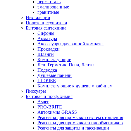
нерж. сталь
эмалированные
гранитные
Инсталяции
Полотенцесушители
Бытовая сантехника
Сифоны
Арматура
Аксессуары для ванной комнаты
Прокладки
Шланги
Комплектующие
Лен, Герметик, Пена, Ленты
Подводка
Душевые панели
ПРОЧЕЕ
Комплектующие к душевым кабинам
Писсуары
Бытовая и проф. химия
Asper
PRO-BRITE
Автохимия GRASS
Реагенты для промывки систем отопления
Реагенты для промывки теплообменников
Реагенты для защиты и пассивации