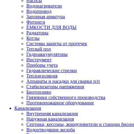
Насосы
Водонагреватели
Водопровод
Запорная арматура
Фитинги
ЁМКОСТИ ДЛЯ ВОДЫ
Радиаторы
Котлы
Системы защиты от протечек
Теплый пол
Гидроаккумуляторы
Инструмент
Приборы учета
Гидравлические стрелки
Теплоизоляция
Аппараты и насадки для сварки п/п
Стабилизаторы напряжения
Биотопливо
Грязевики собственного производства
Противопожарное оборудование
Канализация
Внутренняя канализация
Наружная канализация
Септики, кессоны, жироуловители и станции биоло
Водоотводящие желоба