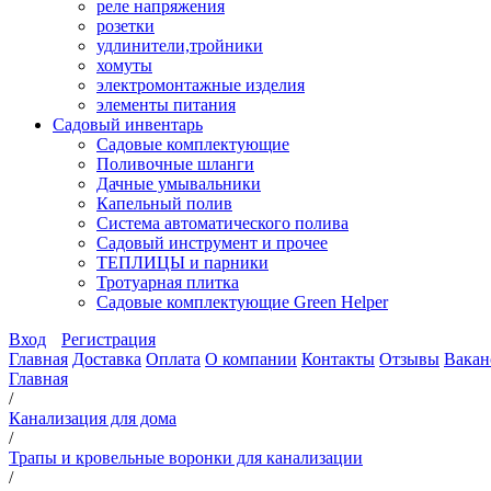
реле напряжения
розетки
удлинители,тройники
хомуты
электромонтажные изделия
элементы питания
Садовый инвентарь
Садовые комплектующие
Поливочные шланги
Дачные умывальники
Капельный полив
Система автоматического полива
Садовый инструмент и прочее
ТЕПЛИЦЫ и парники
Тротуарная плитка
Садовые комплектующие Green Helper
Вход
Регистрация
Главная
Доставка
Оплата
О компании
Контакты
Отзывы
Вакан
Главная
/
Канализация для дома
/
Трапы и кровельные воронки для канализации
/