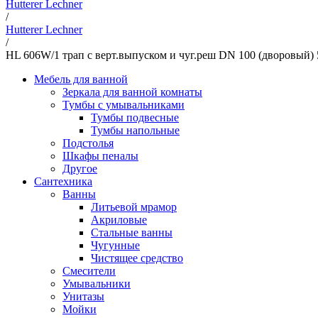
Hutterer Lechner
/
Hutterer Lechner
/
HL 606W/1 трап с верт.выпуском и чуг.реш DN 100 (дворовый) 
Мебель для ванной
Зеркала для ванной комнаты
Тумбы с умывальниками
Тумбы подвесные
Тумбы напольные
Подстолья
Шкафы пеналы
Другое
Сантехника
Ванны
Литьевой мрамор
Акриловые
Стальные ванны
Чугунные
Чистящее средство
Смесители
Умывальники
Унитазы
Мойки