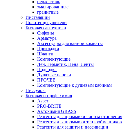
нерж. сталь
эмалированные
гранитные
Инсталяции
Полотенцесушители
Бытовая сантехника
Сифоны
Арматура
Аксессуары для ванной комнаты
Прокладки
Шланги
Комплектующие
Лен, Герметик, Пена, Ленты
Подводка
Душевые панели
ПРОЧЕЕ
Комплектующие к душевым кабинам
Писсуары
Бытовая и проф. химия
Asper
PRO-BRITE
Автохимия GRASS
Реагенты для промывки систем отопления
Реагенты для промывки теплообменников
Реагенты для защиты и пассивации