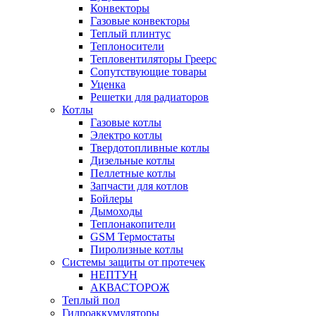
Конвекторы
Газовые конвекторы
Теплый плинтус
Теплоносители
Тепловентиляторы Греерс
Сопутствующие товары
Уценка
Решетки для радиаторов
Котлы
Газовые котлы
Электро котлы
Твердотопливные котлы
Дизельные котлы
Пеллетные котлы
Запчасти для котлов
Бойлеры
Дымоходы
Теплонакопители
GSM Термостаты
Пиролизные котлы
Системы защиты от протечек
НЕПТУН
АКВАСТОРОЖ
Теплый пол
Гидроаккумуляторы