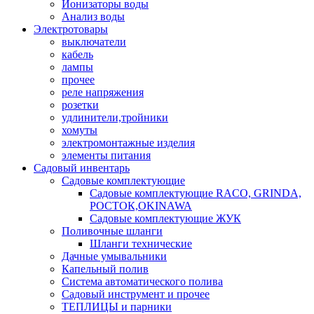
Ионизаторы воды
Анализ воды
Электротовары
выключатели
кабель
лампы
прочее
реле напряжения
розетки
удлинители,тройники
хомуты
электромонтажные изделия
элементы питания
Садовый инвентарь
Садовые комплектующие
Садовые комплектующие RACO, GRINDA,
РОСТОК,OKINAWA
Садовые комплектующие ЖУК
Поливочные шланги
Шланги технические
Дачные умывальники
Капельный полив
Система автоматического полива
Садовый инструмент и прочее
ТЕПЛИЦЫ и парники