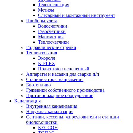
Телеинспекция
Метизы
Слесарный и монтажный инструмент
Приборы учета
Водосчетчики
Газосчетчики
Манометрия
Теплосчетчики
Гидравлические стрелки
Теплоизоляция
Экоролл
K-FLEX
Полиэтилен вспененный
Аппараты и насадки для сварки п/п
Стабилизаторы напряжения
Биотопливо
Грязевики собственного производства
Противопожарное оборудование
Канализация
Внутренняя канализация
Наружная канализация
Септики, кессоны, жироуловители и станции
биолог.очистки
КЕССОН
ТОПАС