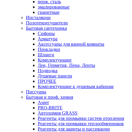
нерж. сталь
эмалированные
гранитные
Инсталяции
Полотенцесушители
Бытовая сантехника
Сифоны
Арматура
Аксессуары для ванной комнаты
Прокладки
Шланги
Комплектующие
Лен, Герметик, Пена, Ленты
Подводка
Душевые панели
ПРОЧЕЕ
Комплектующие к душевым кабинам
Писсуары
Бытовая и проф. химия
Asper
PRO-BRITE
Автохимия GRASS
Реагенты для промывки систем отопления
Реагенты для промывки теплообменников
Реагенты для защиты и пассивации