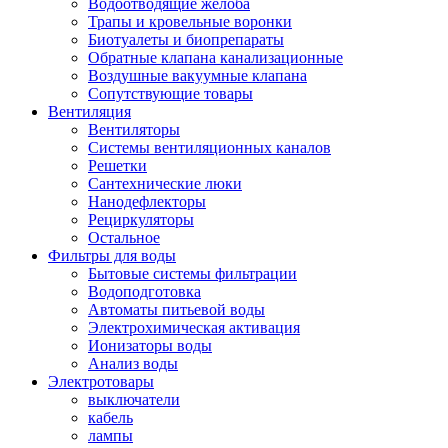
Водоотводящие желоба
Трапы и кровельные воронки
Биотуалеты и биопрепараты
Обратные клапана канализационные
Воздушные вакуумные клапана
Сопутствующие товары
Вентиляция
Вентиляторы
Системы вентиляционных каналов
Решетки
Сантехнические люки
Нанодефлекторы
Рециркуляторы
Остальное
Фильтры для воды
Бытовые системы фильтрации
Водоподготовка
Автоматы питьевой воды
Электрохимическая активация
Ионизаторы воды
Анализ воды
Электротовары
выключатели
кабель
лампы