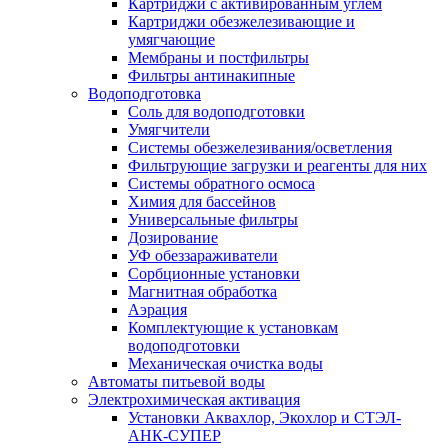
Картриджи с активированным углем
Картриджи обезжелезивающие и
умягчающие
Мембраны и постфильтры
Фильтры антинакипные
Водоподготовка
Соль для водоподготовки
Умягчители
Системы обезжелезивания/осветления
Фильтрующие загрузки и реагенты для них
Системы обратного осмоса
Химия для бассейнов
Универсальные фильтры
Дозирование
УФ обеззараживатели
Сорбционные установки
Магнитная обработка
Аэрация
Комплектующие к установкам
водоподготовки
Механическая очистка воды
Автоматы питьевой воды
Электрохимическая активация
Установки Аквахлор, Экохлор и СТЭЛ-
АНК-СУПЕР