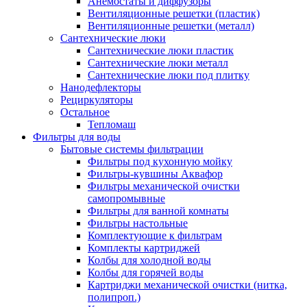
Анемостаты и диффузоры
Вентиляционные решетки (пластик)
Вентиляционные решетки (металл)
Сантехнические люки
Сантехнические люки пластик
Сантехнические люки металл
Сантехнические люки под плитку
Нанодефлекторы
Рециркуляторы
Остальное
Тепломаш
Фильтры для воды
Бытовые системы фильтрации
Фильтры под кухонную мойку
Фильтры-кувшины Аквафор
Фильтры механической очистки
самопромывные
Фильтры для ванной комнаты
Фильтры настольные
Комплектующие к фильтрам
Комплекты картриджей
Колбы для холодной воды
Колбы для горячей воды
Картриджи механической очистки (нитка,
полипроп.)