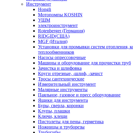
Инструмент
Hongli
Мотопомпы KOSHIN
УШМ
электроинструмент
Rotenberger (Германия)
RIDGID(США)
MGF (Италия)
Установки для промывки систем отопления, к
теплообменников
Насосы опрессовочные
Машины и оборудование для прочистки труб
Зачистка и шлифовка
Круги отрезные, -шлиф, -зачист
Тросы сантехнические
Измерительный инструмент
Малярные инструменты
Паяльное, газовое и пресс оборудование
Ящики для инструмента
Буры, сверла, коронки
Клупы, плашки
Ключи, клещи
Пистолеты для пены, герметика
Ножницы и труборезы
Трубогибы