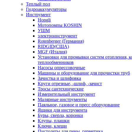
Теплый пол
Гидроаккумуляторы
Инструмент
Hongli
Мотопомпы KOSHIN
УШМ
электроинструмент
Rotenberger (Германия)
RIDGID(США)
MGF (Италия)
Установки для промывки систем отопления, к
теплообменников
Насосы опрессовочные
Машины и оборудование для прочистки труб
Зачистка и шлифовка
Круги отрезные, -шлиф, -зачист
Тросы сантехнические
Измерительный инструмент
Малярные инструменты
Паяльное, газовое и пресс оборудование
Ящики для инструмента
Буры, сверла, коронки
Клупы, плашки
Ключи, клещи
Пистолеты для пены, герметика