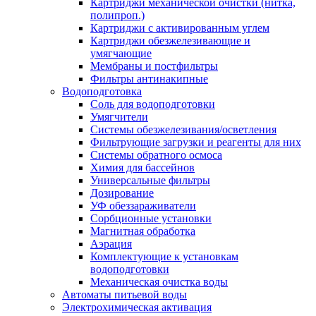
Картриджи механической очистки (нитка,
полипроп.)
Картриджи с активированным углем
Картриджи обезжелезивающие и
умягчающие
Мембраны и постфильтры
Фильтры антинакипные
Водоподготовка
Соль для водоподготовки
Умягчители
Системы обезжелезивания/осветления
Фильтрующие загрузки и реагенты для них
Системы обратного осмоса
Химия для бассейнов
Универсальные фильтры
Дозирование
УФ обеззараживатели
Сорбционные установки
Магнитная обработка
Аэрация
Комплектующие к установкам
водоподготовки
Механическая очистка воды
Автоматы питьевой воды
Электрохимическая активация