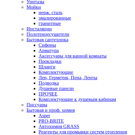
Унитазы
Мойки
нерж. сталь
эмалированные
гранитные
Инсталяции
Полотенцесушители
Бытовая сантехника
Сифоны
Арматура
Аксессуары для ванной комнаты
Прокладки
Шланги
Комплектующие
Лен, Герметик, Пена, Ленты
Подводка
Душевые панели
ПРОЧЕЕ
Комплектующие к душевым кабинам
Писсуары
Бытовая и проф. химия
Asper
PRO-BRITE
Автохимия GRASS
Реагенты для промывки систем отопления