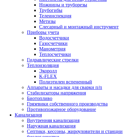
Ножницы и труборезы
Трубогибы
Телеинспекция
Метизы
Слесарный и монтажный инструмент
Приборы учета
Водосчетчики
Газосчетчики
Манометрия
Теплосчетчики
Гидравлические стрелки
Теплоизоляция
Экоролл
K-FLEX
Полиэтилен вспененный
Аппараты и насадки для сварки п/п
Стабилизаторы напряжения
Биотопливо
Грязевики собственного производства
Противопожарное оборудование
Канализация
Внутренняя канализация
Наружная канализация
Септики, кессоны, жироуловители и станции
биолог.очистки