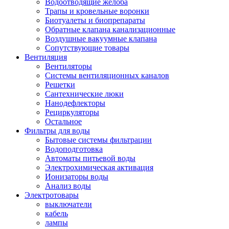
Водоотводящие желоба
Трапы и кровельные воронки
Биотуалеты и биопрепараты
Обратные клапана канализационные
Воздушные вакуумные клапана
Сопутствующие товары
Вентиляция
Вентиляторы
Системы вентиляционных каналов
Решетки
Сантехнические люки
Нанодефлекторы
Рециркуляторы
Остальное
Фильтры для воды
Бытовые системы фильтрации
Водоподготовка
Автоматы питьевой воды
Электрохимическая активация
Ионизаторы воды
Анализ воды
Электротовары
выключатели
кабель
лампы