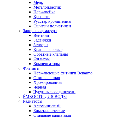
Медь
Металопластик
Нержавейка
Крепежи
Русстар кронштейны
Сшитый полиэтилен
Запорная арматура
Вентили
Задвижки
Затворы
Краны шаровые
Обратные клапаны
Фильтры
Компенсаторы
Фитинги
Нержавеющие фитинги Benarmo
Оцинкованная
Хромированная
Черная
Чугунные соединители
ЁМКОСТИ ДЛЯ ВОДЫ
Радиаторы
Алюминиевый
Биметаллические
Стальные радиаторы