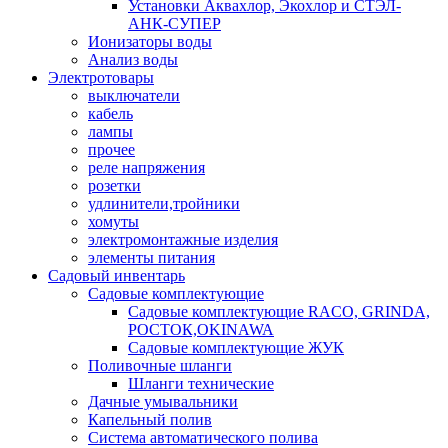
Установки Аквахлор, Экохлор и СТЭЛ-
АНК-СУПЕР
Ионизаторы воды
Анализ воды
Электротовары
выключатели
кабель
лампы
прочее
реле напряжения
розетки
удлинители,тройники
хомуты
электромонтажные изделия
элементы питания
Садовый инвентарь
Садовые комплектующие
Садовые комплектующие RACO, GRINDA,
РОСТОК,OKINAWA
Садовые комплектующие ЖУК
Поливочные шланги
Шланги технические
Дачные умывальники
Капельный полив
Система автоматического полива