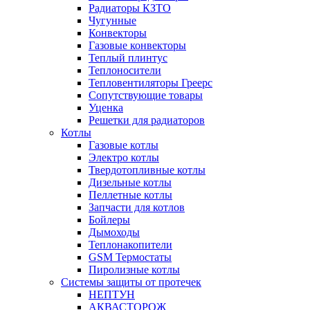
Радиаторы КЗТО
Чугунные
Конвекторы
Газовые конвекторы
Теплый плинтус
Теплоносители
Тепловентиляторы Греерс
Сопутствующие товары
Уценка
Решетки для радиаторов
Котлы
Газовые котлы
Электро котлы
Твердотопливные котлы
Дизельные котлы
Пеллетные котлы
Запчасти для котлов
Бойлеры
Дымоходы
Теплонакопители
GSM Термостаты
Пиролизные котлы
Системы защиты от протечек
НЕПТУН
АКВАСТОРОЖ