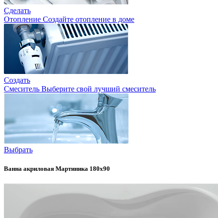
Сделать
Отопление
Создайте отопление в доме
Создать
Смеситель
Выберите свой лучший смеситель
Выбрать
Ванна акриловая Мартиника 180х90