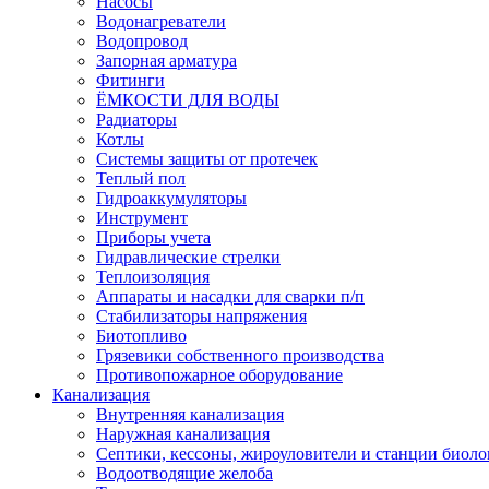
Насосы
Водонагреватели
Водопровод
Запорная арматура
Фитинги
ЁМКОСТИ ДЛЯ ВОДЫ
Радиаторы
Котлы
Системы защиты от протечек
Теплый пол
Гидроаккумуляторы
Инструмент
Приборы учета
Гидравлические стрелки
Теплоизоляция
Аппараты и насадки для сварки п/п
Стабилизаторы напряжения
Биотопливо
Грязевики собственного производства
Противопожарное оборудование
Канализация
Внутренняя канализация
Наружная канализация
Септики, кессоны, жироуловители и станции биоло
Водоотводящие желоба