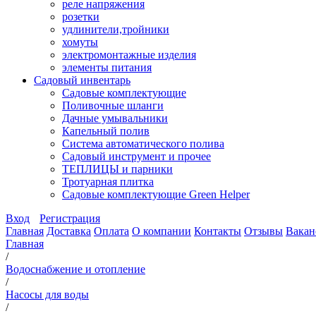
реле напряжения
розетки
удлинители,тройники
хомуты
электромонтажные изделия
элементы питания
Садовый инвентарь
Садовые комплектующие
Поливочные шланги
Дачные умывальники
Капельный полив
Система автоматического полива
Садовый инструмент и прочее
ТЕПЛИЦЫ и парники
Тротуарная плитка
Садовые комплектующие Green Helper
Вход
Регистрация
Главная
Доставка
Оплата
О компании
Контакты
Отзывы
Вакан
Главная
/
Водоснабжение и отопление
/
Насосы для воды
/