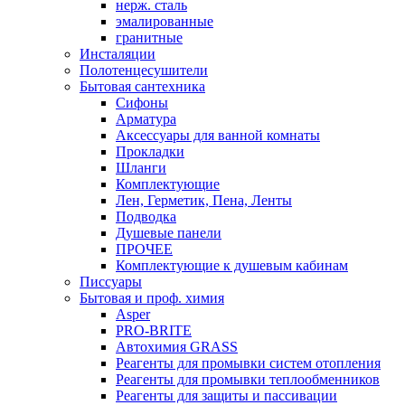
нерж. сталь
эмалированные
гранитные
Инсталяции
Полотенцесушители
Бытовая сантехника
Сифоны
Арматура
Аксессуары для ванной комнаты
Прокладки
Шланги
Комплектующие
Лен, Герметик, Пена, Ленты
Подводка
Душевые панели
ПРОЧЕЕ
Комплектующие к душевым кабинам
Писсуары
Бытовая и проф. химия
Asper
PRO-BRITE
Автохимия GRASS
Реагенты для промывки систем отопления
Реагенты для промывки теплообменников
Реагенты для защиты и пассивации