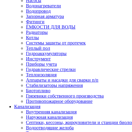
Насосы
Водонагреватели
Водопровод
Запорная арматура
Фитинги
ЁМКОСТИ ДЛЯ ВОДЫ
Радиаторы
Котлы
Системы защиты от протечек
Теплый пол
Гидроаккумуляторы
Инструмент
Приборы учета
Гидравлические стрелки
Теплоизоляция
Аппараты и насадки для сварки п/п
Стабилизаторы напряжения
Биотопливо
Грязевики собственного производства
Противопожарное оборудование
Канализация
Внутренняя канализация
Наружная канализация
Септики, кессоны, жироуловители и станции биоло
Водоотводящие желоба