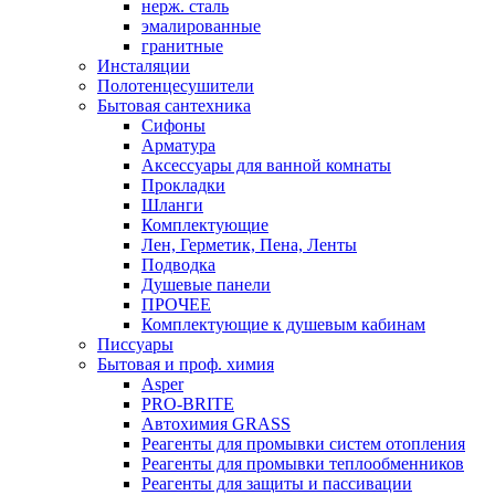
нерж. сталь
эмалированные
гранитные
Инсталяции
Полотенцесушители
Бытовая сантехника
Сифоны
Арматура
Аксессуары для ванной комнаты
Прокладки
Шланги
Комплектующие
Лен, Герметик, Пена, Ленты
Подводка
Душевые панели
ПРОЧЕЕ
Комплектующие к душевым кабинам
Писсуары
Бытовая и проф. химия
Asper
PRO-BRITE
Автохимия GRASS
Реагенты для промывки систем отопления
Реагенты для промывки теплообменников
Реагенты для защиты и пассивации