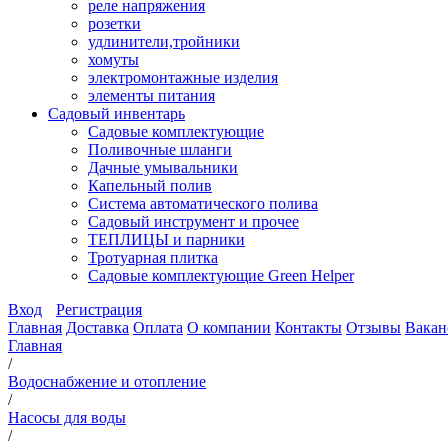
реле напряжения
розетки
удлинители,тройники
хомуты
электромонтажные изделия
элементы питания
Садовый инвентарь
Садовые комплектующие
Поливочные шланги
Дачные умывальники
Капельный полив
Система автоматического полива
Садовый инструмент и прочее
ТЕПЛИЦЫ и парники
Тротуарная плитка
Садовые комплектующие Green Helper
Вход
Регистрация
Главная
Доставка
Оплата
О компании
Контакты
Отзывы
Вакан
Главная
/
Водоснабжение и отопление
/
Насосы для воды
/