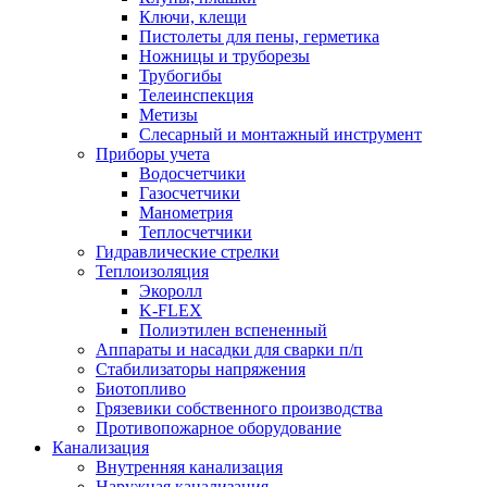
Ключи, клещи
Пистолеты для пены, герметика
Ножницы и труборезы
Трубогибы
Телеинспекция
Метизы
Слесарный и монтажный инструмент
Приборы учета
Водосчетчики
Газосчетчики
Манометрия
Теплосчетчики
Гидравлические стрелки
Теплоизоляция
Экоролл
K-FLEX
Полиэтилен вспененный
Аппараты и насадки для сварки п/п
Стабилизаторы напряжения
Биотопливо
Грязевики собственного производства
Противопожарное оборудование
Канализация
Внутренняя канализация
Наружная канализация