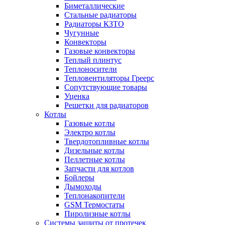
Биметаллические
Стальные радиаторы
Радиаторы КЗТО
Чугунные
Конвекторы
Газовые конвекторы
Теплый плинтус
Теплоносители
Тепловентиляторы Греерс
Сопутствующие товары
Уценка
Решетки для радиаторов
Котлы
Газовые котлы
Электро котлы
Твердотопливные котлы
Дизельные котлы
Пеллетные котлы
Запчасти для котлов
Бойлеры
Дымоходы
Теплонакопители
GSM Термостаты
Пиролизные котлы
Системы защиты от протечек