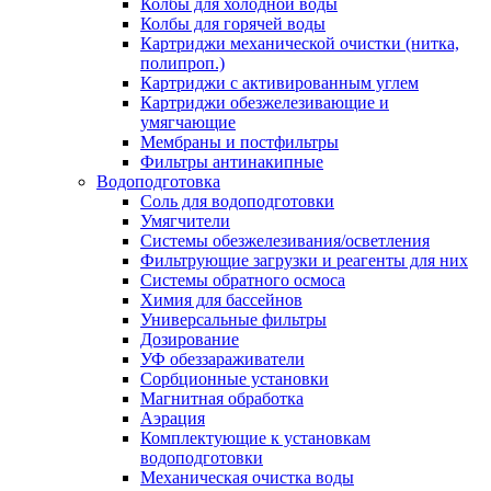
Колбы для холодной воды
Колбы для горячей воды
Картриджи механической очистки (нитка,
полипроп.)
Картриджи с активированным углем
Картриджи обезжелезивающие и
умягчающие
Мембраны и постфильтры
Фильтры антинакипные
Водоподготовка
Соль для водоподготовки
Умягчители
Системы обезжелезивания/осветления
Фильтрующие загрузки и реагенты для них
Системы обратного осмоса
Химия для бассейнов
Универсальные фильтры
Дозирование
УФ обеззараживатели
Сорбционные установки
Магнитная обработка
Аэрация
Комплектующие к установкам
водоподготовки
Механическая очистка воды