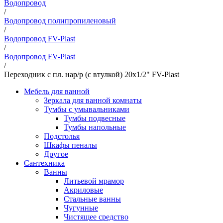
Водопровод
/
Водопровод полипропиленовый
/
Водопровод FV-Plast
/
Водопровод FV-Plast
/
Переходник с пл. нар/р (с втулкой) 20х1/2" FV-Plast
Мебель для ванной
Зеркала для ванной комнаты
Тумбы с умывальниками
Тумбы подвесные
Тумбы напольные
Подстолья
Шкафы пеналы
Другое
Сантехника
Ванны
Литьевой мрамор
Акриловые
Стальные ванны
Чугунные
Чистящее средство