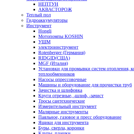
НЕПТУН
АКВАСТОРОЖ
Теплый пол
Гидроаккумуляторы
Инструмент
Hongli
Мотопомпы KOSHIN
УШМ
электроинструмент
Rotenberger (Германия)
RIDGID(США)
MGF (Италия)
Установки для промывки систем отопления, к
теплообменников
Насосы опрессовочные
Машины и оборудование для прочистки труб
Зачистка и шлифовка
Круги отрезные, -шлиф, -зачист
Тросы сантехнические
Измерительный инструмент
Малярные инструменты
Паяльное, газовое и пресс оборудование
Ящики для инструмента
Буры, сверла, коронки
Клупы, плашки