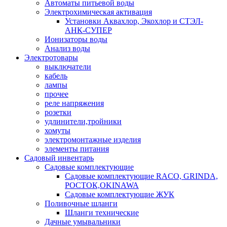
Автоматы питьевой воды
Электрохимическая активация
Установки Аквахлор, Экохлор и СТЭЛ-
АНК-СУПЕР
Ионизаторы воды
Анализ воды
Электротовары
выключатели
кабель
лампы
прочее
реле напряжения
розетки
удлинители,тройники
хомуты
электромонтажные изделия
элементы питания
Садовый инвентарь
Садовые комплектующие
Садовые комплектующие RACO, GRINDA,
РОСТОК,OKINAWA
Садовые комплектующие ЖУК
Поливочные шланги
Шланги технические
Дачные умывальники