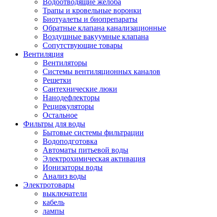
Водоотводящие желоба
Трапы и кровельные воронки
Биотуалеты и биопрепараты
Обратные клапана канализационные
Воздушные вакуумные клапана
Сопутствующие товары
Вентиляция
Вентиляторы
Системы вентиляционных каналов
Решетки
Сантехнические люки
Нанодефлекторы
Рециркуляторы
Остальное
Фильтры для воды
Бытовые системы фильтрации
Водоподготовка
Автоматы питьевой воды
Электрохимическая активация
Ионизаторы воды
Анализ воды
Электротовары
выключатели
кабель
лампы