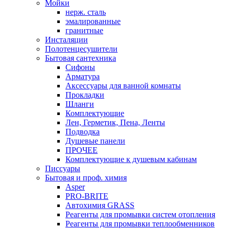
Мойки
нерж. сталь
эмалированные
гранитные
Инсталяции
Полотенцесушители
Бытовая сантехника
Сифоны
Арматура
Аксессуары для ванной комнаты
Прокладки
Шланги
Комплектующие
Лен, Герметик, Пена, Ленты
Подводка
Душевые панели
ПРОЧЕЕ
Комплектующие к душевым кабинам
Писсуары
Бытовая и проф. химия
Asper
PRO-BRITE
Автохимия GRASS
Реагенты для промывки систем отопления
Реагенты для промывки теплообменников