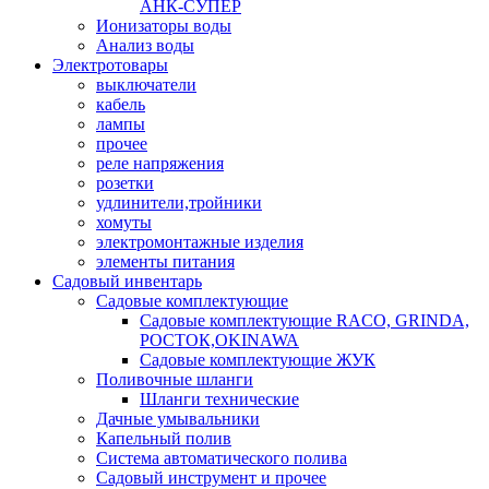
АНК-СУПЕР
Ионизаторы воды
Анализ воды
Электротовары
выключатели
кабель
лампы
прочее
реле напряжения
розетки
удлинители,тройники
хомуты
электромонтажные изделия
элементы питания
Садовый инвентарь
Садовые комплектующие
Садовые комплектующие RACO, GRINDA,
РОСТОК,OKINAWA
Садовые комплектующие ЖУК
Поливочные шланги
Шланги технические
Дачные умывальники
Капельный полив
Система автоматического полива
Садовый инструмент и прочее