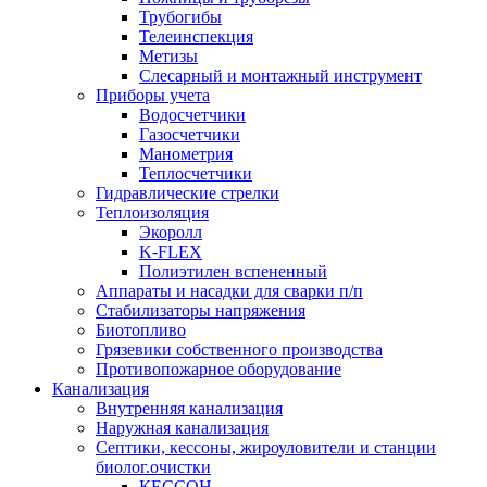
Трубогибы
Телеинспекция
Метизы
Слесарный и монтажный инструмент
Приборы учета
Водосчетчики
Газосчетчики
Манометрия
Теплосчетчики
Гидравлические стрелки
Теплоизоляция
Экоролл
K-FLEX
Полиэтилен вспененный
Аппараты и насадки для сварки п/п
Стабилизаторы напряжения
Биотопливо
Грязевики собственного производства
Противопожарное оборудование
Канализация
Внутренняя канализация
Наружная канализация
Септики, кессоны, жироуловители и станции
биолог.очистки
КЕССОН