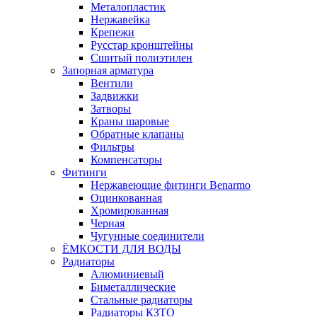
Металопластик
Нержавейка
Крепежи
Русстар кронштейны
Сшитый полиэтилен
Запорная арматура
Вентили
Задвижки
Затворы
Краны шаровые
Обратные клапаны
Фильтры
Компенсаторы
Фитинги
Нержавеющие фитинги Benarmo
Оцинкованная
Хромированная
Черная
Чугунные соединители
ЁМКОСТИ ДЛЯ ВОДЫ
Радиаторы
Алюминиевый
Биметаллические
Стальные радиаторы
Радиаторы КЗТО