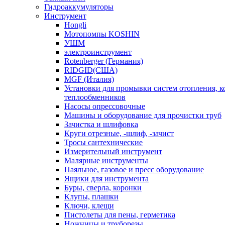
Гидроаккумуляторы
Инструмент
Hongli
Мотопомпы KOSHIN
УШМ
электроинструмент
Rotenberger (Германия)
RIDGID(США)
MGF (Италия)
Установки для промывки систем отопления, к
теплообменников
Насосы опрессовочные
Машины и оборудование для прочистки труб
Зачистка и шлифовка
Круги отрезные, -шлиф, -зачист
Тросы сантехнические
Измерительный инструмент
Малярные инструменты
Паяльное, газовое и пресс оборудование
Ящики для инструмента
Буры, сверла, коронки
Клупы, плашки
Ключи, клещи
Пистолеты для пены, герметика
Ножницы и труборезы