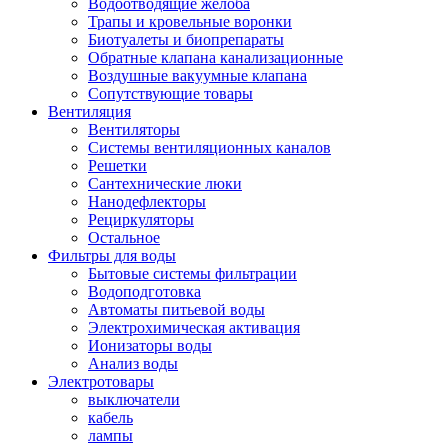
Водоотводящие желоба
Трапы и кровельные воронки
Биотуалеты и биопрепараты
Обратные клапана канализационные
Воздушные вакуумные клапана
Сопутствующие товары
Вентиляция
Вентиляторы
Системы вентиляционных каналов
Решетки
Сантехнические люки
Нанодефлекторы
Рециркуляторы
Остальное
Фильтры для воды
Бытовые системы фильтрации
Водоподготовка
Автоматы питьевой воды
Электрохимическая активация
Ионизаторы воды
Анализ воды
Электротовары
выключатели
кабель
лампы