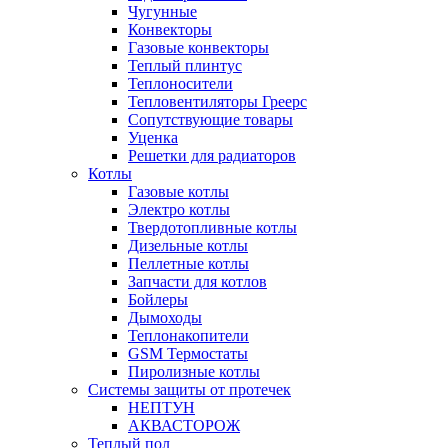
Чугунные
Конвекторы
Газовые конвекторы
Теплый плинтус
Теплоносители
Тепловентиляторы Греерс
Сопутствующие товары
Уценка
Решетки для радиаторов
Котлы
Газовые котлы
Электро котлы
Твердотопливные котлы
Дизельные котлы
Пеллетные котлы
Запчасти для котлов
Бойлеры
Дымоходы
Теплонакопители
GSM Термостаты
Пиролизные котлы
Системы защиты от протечек
НЕПТУН
АКВАСТОРОЖ
Теплый пол