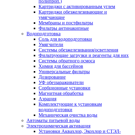
полипроп.)
Картриджи с активированным углем
Картриджи обезжелезивающие и
умягчающие
Мембраны и постфильтры
Фильтры антинакипные
Водоподготовка
Соль для водоподготовки
Умягчители
Системы обезжелезивания/осветления
Фильтрующие загрузки и реагенты для них
Системы обратного осмоса
Химия для бассейнов
Универсальные фильтры
Дозирование
УФ обеззараживатели
Сорбционные установки
Магнитная обработка
Аэрация
Комплектующие к установкам
водоподготовки
Механическая очистка воды
Автоматы питьевой воды
Электрохимическая активация
Установки Аквахлор, Экохлор и СТЭЛ-