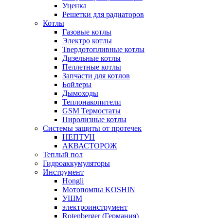
Уценка
Решетки для радиаторов
Котлы
Газовые котлы
Электро котлы
Твердотопливные котлы
Дизельные котлы
Пеллетные котлы
Запчасти для котлов
Бойлеры
Дымоходы
Теплонакопители
GSM Термостаты
Пиролизные котлы
Системы защиты от протечек
НЕПТУН
АКВАСТОРОЖ
Теплый пол
Гидроаккумуляторы
Инструмент
Hongli
Мотопомпы KOSHIN
УШМ
электроинструмент
Rotenberger (Германия)