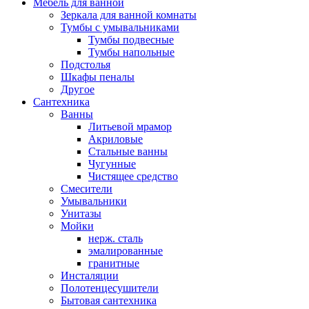
Мебель для ванной
Зеркала для ванной комнаты
Тумбы с умывальниками
Тумбы подвесные
Тумбы напольные
Подстолья
Шкафы пеналы
Другое
Сантехника
Ванны
Литьевой мрамор
Акриловые
Стальные ванны
Чугунные
Чистящее средство
Смесители
Умывальники
Унитазы
Мойки
нерж. сталь
эмалированные
гранитные
Инсталяции
Полотенцесушители
Бытовая сантехника