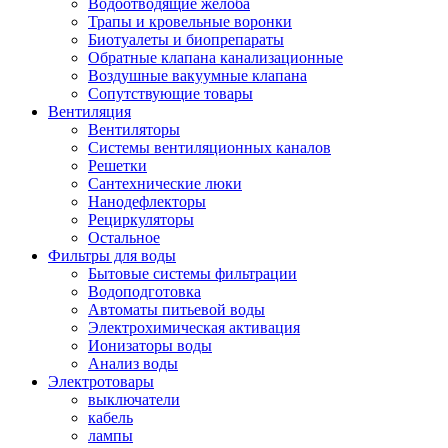
Водоотводящие желоба
Трапы и кровельные воронки
Биотуалеты и биопрепараты
Обратные клапана канализационные
Воздушные вакуумные клапана
Сопутствующие товары
Вентиляция
Вентиляторы
Системы вентиляционных каналов
Решетки
Сантехнические люки
Нанодефлекторы
Рециркуляторы
Остальное
Фильтры для воды
Бытовые системы фильтрации
Водоподготовка
Автоматы питьевой воды
Электрохимическая активация
Ионизаторы воды
Анализ воды
Электротовары
выключатели
кабель
лампы