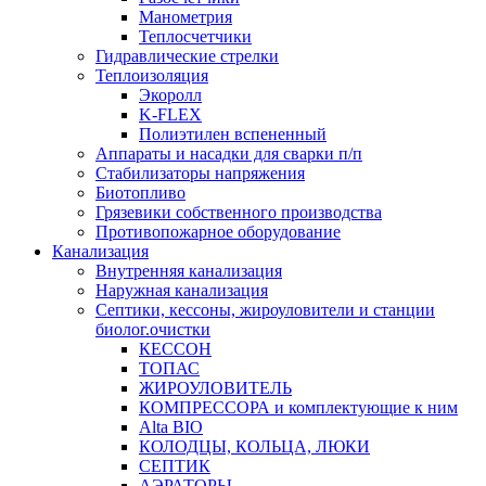
Манометрия
Теплосчетчики
Гидравлические стрелки
Теплоизоляция
Экоролл
K-FLEX
Полиэтилен вспененный
Аппараты и насадки для сварки п/п
Стабилизаторы напряжения
Биотопливо
Грязевики собственного производства
Противопожарное оборудование
Канализация
Внутренняя канализация
Наружная канализация
Септики, кессоны, жироуловители и станции
биолог.очистки
КЕССОН
ТОПАС
ЖИРОУЛОВИТЕЛЬ
КОМПРЕССОРА и комплектующие к ним
Alta BIO
КОЛОДЦЫ, КОЛЬЦА, ЛЮКИ
СЕПТИК
АЭРАТОРЫ