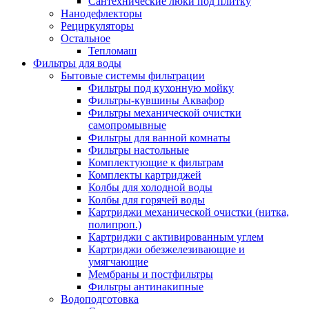
Сантехнические люки под плитку
Нанодефлекторы
Рециркуляторы
Остальное
Тепломаш
Фильтры для воды
Бытовые системы фильтрации
Фильтры под кухонную мойку
Фильтры-кувшины Аквафор
Фильтры механической очистки
самопромывные
Фильтры для ванной комнаты
Фильтры настольные
Комплектующие к фильтрам
Комплекты картриджей
Колбы для холодной воды
Колбы для горячей воды
Картриджи механической очистки (нитка,
полипроп.)
Картриджи с активированным углем
Картриджи обезжелезивающие и
умягчающие
Мембраны и постфильтры
Фильтры антинакипные
Водоподготовка