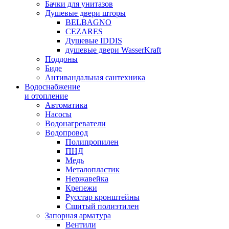
Бачки для унитазов
Душевые двери шторы
BELBAGNO
CEZARES
Душевые IDDIS
душевые двери WasserKraft
Поддоны
Биде
Антивандальная сантехника
Водоснабжение
и отопление
Автоматика
Насосы
Водонагреватели
Водопровод
Полипропилен
ПНД
Медь
Металопластик
Нержавейка
Крепежи
Русстар кронштейны
Сшитый полиэтилен
Запорная арматура
Вентили