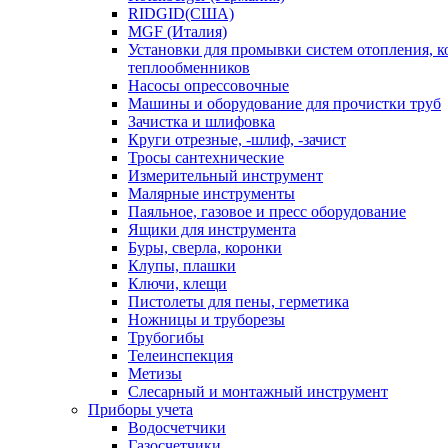
RIDGID(США)
MGF (Италия)
Установки для промывки систем отопления, к
теплообменников
Насосы опрессовочные
Машины и оборудование для прочистки труб
Зачистка и шлифовка
Круги отрезные, -шлиф, -зачист
Тросы сантехнические
Измерительный инструмент
Малярные инструменты
Паяльное, газовое и пресс оборудование
Ящики для инструмента
Буры, сверла, коронки
Клупы, плашки
Ключи, клещи
Пистолеты для пены, герметика
Ножницы и труборезы
Трубогибы
Телеинспекция
Метизы
Слесарный и монтажный инструмент
Приборы учета
Водосчетчики
Газосчетчики