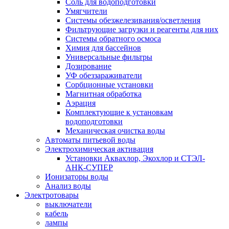
Соль для водоподготовки
Умягчители
Системы обезжелезивания/осветления
Фильтрующие загрузки и реагенты для них
Системы обратного осмоса
Химия для бассейнов
Универсальные фильтры
Дозирование
УФ обеззараживатели
Сорбционные установки
Магнитная обработка
Аэрация
Комплектующие к установкам
водоподготовки
Механическая очистка воды
Автоматы питьевой воды
Электрохимическая активация
Установки Аквахлор, Экохлор и СТЭЛ-
АНК-СУПЕР
Ионизаторы воды
Анализ воды
Электротовары
выключатели
кабель
лампы