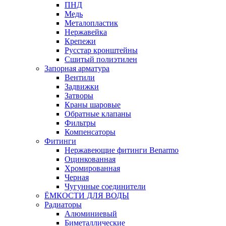
ПНД
Медь
Металопластик
Нержавейка
Крепежи
Русстар кронштейны
Сшитый полиэтилен
Запорная арматура
Вентили
Задвижки
Затворы
Краны шаровые
Обратные клапаны
Фильтры
Компенсаторы
Фитинги
Нержавеющие фитинги Benarmo
Оцинкованная
Хромированная
Черная
Чугунные соединители
ЁМКОСТИ ДЛЯ ВОДЫ
Радиаторы
Алюминиевый
Биметаллические