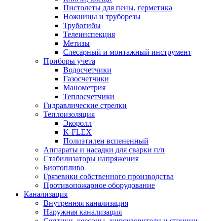
Пистолеты для пены, герметика
Ножницы и труборезы
Трубогибы
Телеинспекция
Метизы
Слесарный и монтажный инструмент
Приборы учета
Водосчетчики
Газосчетчики
Манометрия
Теплосчетчики
Гидравлические стрелки
Теплоизоляция
Экоролл
K-FLEX
Полиэтилен вспененный
Аппараты и насадки для сварки п/п
Стабилизаторы напряжения
Биотопливо
Грязевики собственного производства
Противопожарное оборудование
Канализация
Внутренняя канализация
Наружная канализация
Септики, кессоны, жироуловители и станции