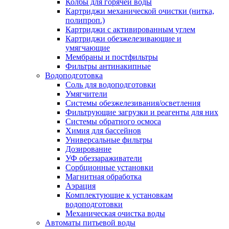
Колбы для горячей воды
Картриджи механической очистки (нитка,
полипроп.)
Картриджи с активированным углем
Картриджи обезжелезивающие и
умягчающие
Мембраны и постфильтры
Фильтры антинакипные
Водоподготовка
Соль для водоподготовки
Умягчители
Системы обезжелезивания/осветления
Фильтрующие загрузки и реагенты для них
Системы обратного осмоса
Химия для бассейнов
Универсальные фильтры
Дозирование
УФ обеззараживатели
Сорбционные установки
Магнитная обработка
Аэрация
Комплектующие к установкам
водоподготовки
Механическая очистка воды
Автоматы питьевой воды