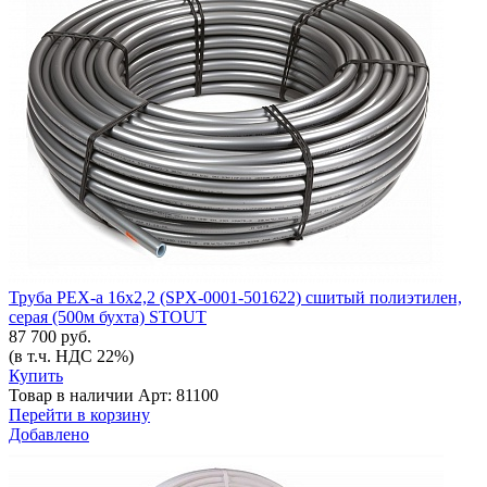
Труба PEX-а 16х2,2 (SPX-0001-501622) сшитый полиэтилен,
серая (500м бухта) STOUT
87 700 руб.
(в т.ч. НДС 22%)
Купить
Товар в наличии
Арт: 81100
Перейти в корзину
Добавлено