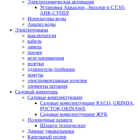
Электрохимическая активация
Установки Аквахлор, Экохлор и СТЭЛ-
АНК-СУПЕР
Ионизаторы воды
Анализ воды
Электротовары
выключатели
кабель
лампы
прочее
реле напряжения
розетки
удлинители,тройники
хомуты
электромонтажные изделия
элементы питания
Садовый инвентарь
Садовые комплектующие
Садовые комплектующие RACO, GRINDA,
РОСТОК,OKINAWA
Садовые комплектующие ЖУК
Поливочные шланги
Шланги технические
Дачные умывальники
Капельный полив