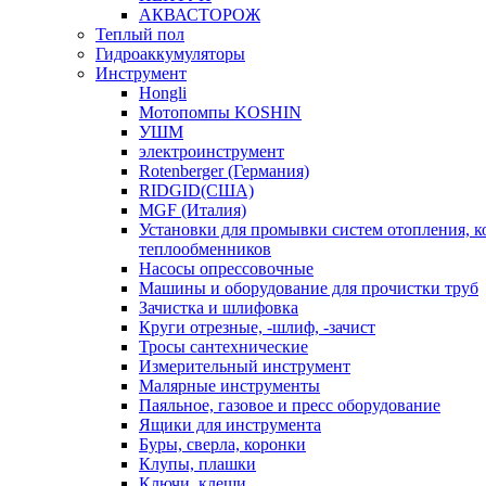
АКВАСТОРОЖ
Теплый пол
Гидроаккумуляторы
Инструмент
Hongli
Мотопомпы KOSHIN
УШМ
электроинструмент
Rotenberger (Германия)
RIDGID(США)
MGF (Италия)
Установки для промывки систем отопления, к
теплообменников
Насосы опрессовочные
Машины и оборудование для прочистки труб
Зачистка и шлифовка
Круги отрезные, -шлиф, -зачист
Тросы сантехнические
Измерительный инструмент
Малярные инструменты
Паяльное, газовое и пресс оборудование
Ящики для инструмента
Буры, сверла, коронки
Клупы, плашки
Ключи, клещи