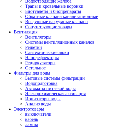
Водоотводящие желоба
Трапы и кровельные воронки
Биотуалеты и биопрепараты
Обратные клапана канализационные
Воздушные вакуумные клапана
Сопутствующие товары
Вентиляция
Вентиляторы
Системы вентиляционных каналов
Решетки
Сантехнические люки
Нанодефлекторы
Рециркуляторы
Остальное
Фильтры для воды
Бытовые системы фильтрации
Водоподготовка
Автоматы питьевой воды
Электрохимическая активация
Ионизаторы воды
Анализ воды
Электротовары
выключатели
кабель
лампы