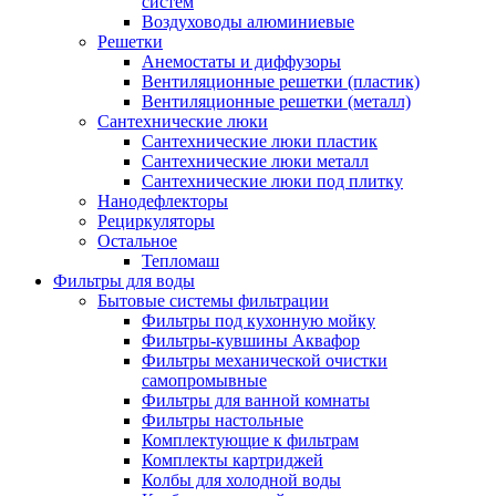
систем
Воздуховоды алюминиевые
Решетки
Анемостаты и диффузоры
Вентиляционные решетки (пластик)
Вентиляционные решетки (металл)
Сантехнические люки
Сантехнические люки пластик
Сантехнические люки металл
Сантехнические люки под плитку
Нанодефлекторы
Рециркуляторы
Остальное
Тепломаш
Фильтры для воды
Бытовые системы фильтрации
Фильтры под кухонную мойку
Фильтры-кувшины Аквафор
Фильтры механической очистки
самопромывные
Фильтры для ванной комнаты
Фильтры настольные
Комплектующие к фильтрам
Комплекты картриджей
Колбы для холодной воды