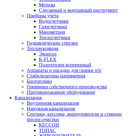
Метизы
Слесарный и монтажный инструмент
Приборы учета
Водосчетчики
Газосчетчики
Манометрия
Теплосчетчики
Гидравлические стрелки
Теплоизоляция
Экоролл
K-FLEX
Полиэтилен вспененный
Аппараты и насадки для сварки п/п
Стабилизаторы напряжения
Биотопливо
Грязевики собственного производства
Противопожарное оборудование
Канализация
Внутренняя канализация
Наружная канализация
Септики, кессоны, жироуловители и станции
биолог.очистки
КЕССОН
ТОПАС
ЖИРОУЛОВИТЕЛЬ