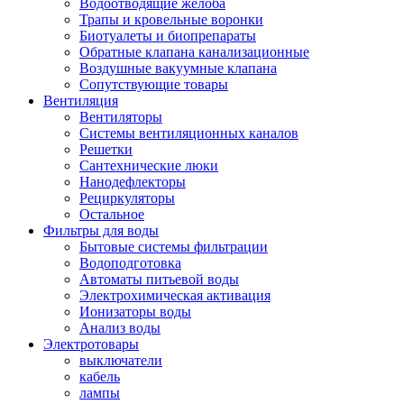
Водоотводящие желоба
Трапы и кровельные воронки
Биотуалеты и биопрепараты
Обратные клапана канализационные
Воздушные вакуумные клапана
Сопутствующие товары
Вентиляция
Вентиляторы
Системы вентиляционных каналов
Решетки
Сантехнические люки
Нанодефлекторы
Рециркуляторы
Остальное
Фильтры для воды
Бытовые системы фильтрации
Водоподготовка
Автоматы питьевой воды
Электрохимическая активация
Ионизаторы воды
Анализ воды
Электротовары
выключатели
кабель
лампы