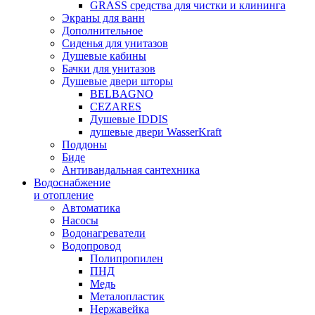
GRASS средства для чистки и клининга
Экраны для ванн
Дополнительное
Сиденья для унитазов
Душевые кабины
Бачки для унитазов
Душевые двери шторы
BELBAGNO
CEZARES
Душевые IDDIS
душевые двери WasserKraft
Поддоны
Биде
Антивандальная сантехника
Водоснабжение
и отопление
Автоматика
Насосы
Водонагреватели
Водопровод
Полипропилен
ПНД
Медь
Металопластик
Нержавейка