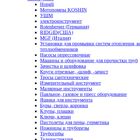
Hongli
Мотопомпы KOSHIN
УШМ
электроинструмент
Rotenberger (Германия)
RIDGID(США)
MGF (Италия)
Установки для промывки систем отопления, к
теплообменников
Насосы опрессовочные
Машины и оборудование для прочистки труб
Зачистка и шлифовка
Круги отрезные, -шлиф, -зачист
Тросы сантехнические
Измерительный инструмент
Малярные инструменты
Паяльное, газовое и пресс оборудование
Ящики для инструмента
Буры, сверла, коронки
Клупы, плашки
Ключи, клещи
Пистолеты для пены, герметика
Ножницы и труборезы
Трубогибы
Телеинспекция