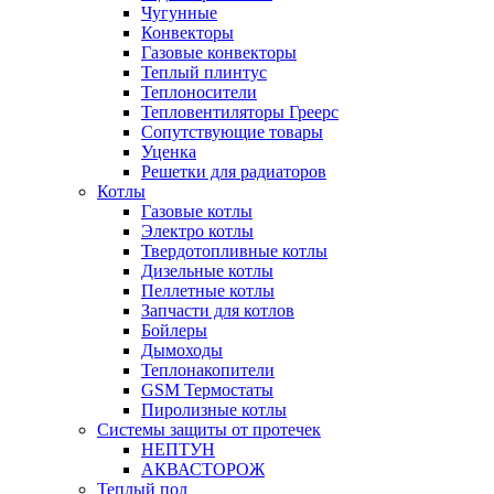
Чугунные
Конвекторы
Газовые конвекторы
Теплый плинтус
Теплоносители
Тепловентиляторы Греерс
Сопутствующие товары
Уценка
Решетки для радиаторов
Котлы
Газовые котлы
Электро котлы
Твердотопливные котлы
Дизельные котлы
Пеллетные котлы
Запчасти для котлов
Бойлеры
Дымоходы
Теплонакопители
GSM Термостаты
Пиролизные котлы
Системы защиты от протечек
НЕПТУН
АКВАСТОРОЖ
Теплый пол