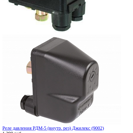
Реле давления РДМ-5 (внутр. рез) Джилекс (9002)