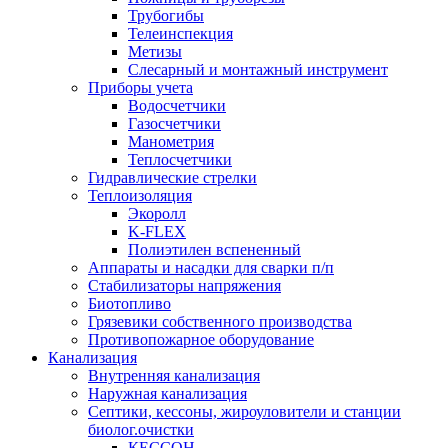
Трубогибы
Телеинспекция
Метизы
Слесарный и монтажный инструмент
Приборы учета
Водосчетчики
Газосчетчики
Манометрия
Теплосчетчики
Гидравлические стрелки
Теплоизоляция
Экоролл
K-FLEX
Полиэтилен вспененный
Аппараты и насадки для сварки п/п
Стабилизаторы напряжения
Биотопливо
Грязевики собственного производства
Противопожарное оборудование
Канализация
Внутренняя канализация
Наружная канализация
Септики, кессоны, жироуловители и станции
биолог.очистки
КЕССОН