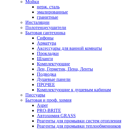
Мойки
нерж. сталь
эмалированные
гранитные
Инсталяции
Полотенцесушители
Бытовая сантехника
Сифоны
Арматура
Аксессуары для ванной комнаты
Прокладки
Шланги
Комплектующие
Лен, Герметик, Пена, Ленты
Подводка
Душевые панели
ПРОЧЕЕ
Комплектующие к душевым кабинам
Писсуары
Бытовая и проф. химия
Asper
PRO-BRITE
Автохимия GRASS
Реагенты для промывки систем отопления
Реагенты для промывки теплообменников