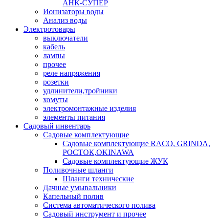
АНК-СУПЕР
Ионизаторы воды
Анализ воды
Электротовары
выключатели
кабель
лампы
прочее
реле напряжения
розетки
удлинители,тройники
хомуты
электромонтажные изделия
элементы питания
Садовый инвентарь
Садовые комплектующие
Садовые комплектующие RACO, GRINDA,
РОСТОК,OKINAWA
Садовые комплектующие ЖУК
Поливочные шланги
Шланги технические
Дачные умывальники
Капельный полив
Система автоматического полива
Садовый инструмент и прочее