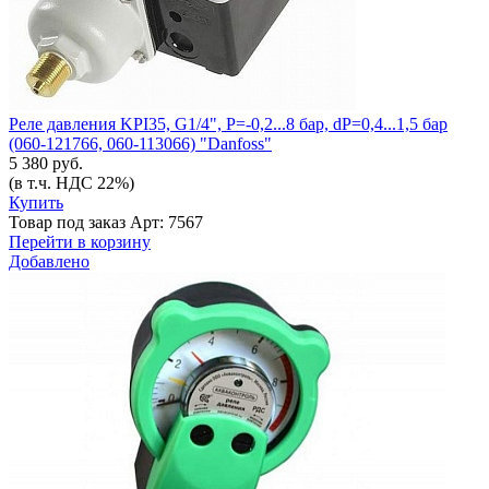
Реле давления KPI35, G1/4", P=-0,2...8 бар, dP=0,4...1,5 бар
(060-121766, 060-113066) "Danfoss"
5 380 руб.
(в т.ч. НДС 22%)
Купить
Товар под заказ
Арт: 7567
Перейти в корзину
Добавлено