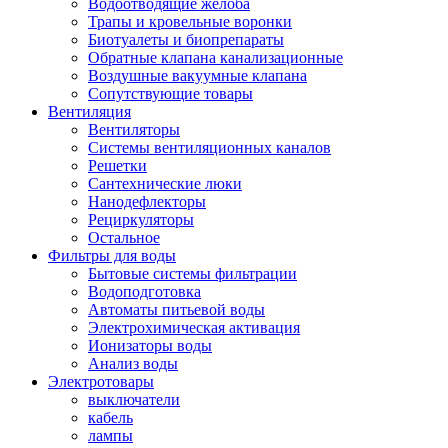
Водоотводящие желоба
Трапы и кровельные воронки
Биотуалеты и биопрепараты
Обратные клапана канализационные
Воздушные вакуумные клапана
Сопутствующие товары
Вентиляция
Вентиляторы
Системы вентиляционных каналов
Решетки
Сантехнические люки
Нанодефлекторы
Рециркуляторы
Остальное
Фильтры для воды
Бытовые системы фильтрации
Водоподготовка
Автоматы питьевой воды
Электрохимическая активация
Ионизаторы воды
Анализ воды
Электротовары
выключатели
кабель
лампы