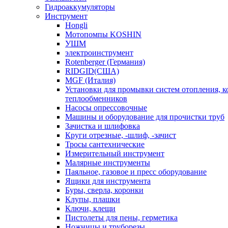
Гидроаккумуляторы
Инструмент
Hongli
Мотопомпы KOSHIN
УШМ
электроинструмент
Rotenberger (Германия)
RIDGID(США)
MGF (Италия)
Установки для промывки систем отопления, к
теплообменников
Насосы опрессовочные
Машины и оборудование для прочистки труб
Зачистка и шлифовка
Круги отрезные, -шлиф, -зачист
Тросы сантехнические
Измерительный инструмент
Малярные инструменты
Паяльное, газовое и пресс оборудование
Ящики для инструмента
Буры, сверла, коронки
Клупы, плашки
Ключи, клещи
Пистолеты для пены, герметика
Ножницы и труборезы