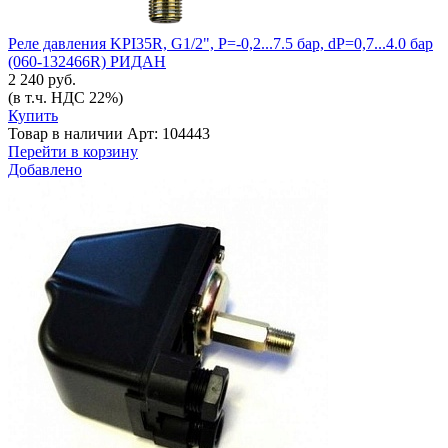
Реле давления KPI35R, G1/2", P=-0,2...7.5 бар, dP=0,7...4.0 бар
(060-132466R) РИДАН
2 240 руб.
(в т.ч. НДС 22%)
Купить
Товар в наличии
Арт: 104443
Перейти в корзину
Добавлено