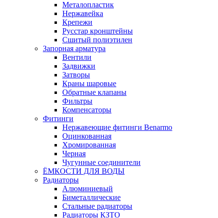
Металопластик
Нержавейка
Крепежи
Русстар кронштейны
Сшитый полиэтилен
Запорная арматура
Вентили
Задвижки
Затворы
Краны шаровые
Обратные клапаны
Фильтры
Компенсаторы
Фитинги
Нержавеющие фитинги Benarmo
Оцинкованная
Хромированная
Черная
Чугунные соединители
ЁМКОСТИ ДЛЯ ВОДЫ
Радиаторы
Алюминиевый
Биметаллические
Стальные радиаторы
Радиаторы КЗТО