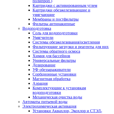
полипроп.)
Картриджи с активированным углем
Картриджи обезжелезивающие и
умягчающие
Мембраны и постфильтры
Фильтры антинакипные
Водоподготовка
Соль для водоподготовки
Умягчители
Системы обезжелезивания/осветления
Фильтрующие загрузки и реагенты для них
Системы обратного осмоса
Химия для бассейнов
Универсальные фильтры
Дозирование
УФ обеззараживатели
Сорбционные установки
Магнитная обработка
Аэрация
Комплектующие к установкам
водоподготовки
Механическая очистка воды
Автоматы питьевой воды
Электрохимическая активация
Установки Аквахлор, Экохлор и СТЭЛ-