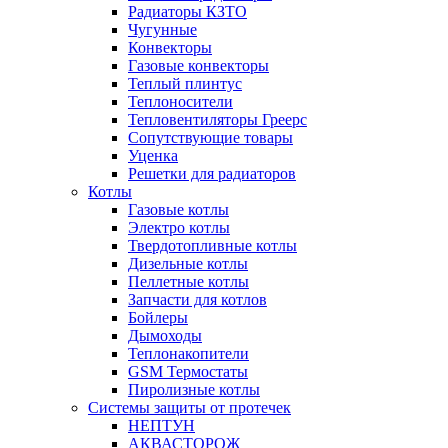
Радиаторы КЗТО
Чугунные
Конвекторы
Газовые конвекторы
Теплый плинтус
Теплоносители
Тепловентиляторы Греерс
Сопутствующие товары
Уценка
Решетки для радиаторов
Котлы
Газовые котлы
Электро котлы
Твердотопливные котлы
Дизельные котлы
Пеллетные котлы
Запчасти для котлов
Бойлеры
Дымоходы
Теплонакопители
GSM Термостаты
Пиролизные котлы
Системы защиты от протечек
НЕПТУН
АКВАСТОРОЖ