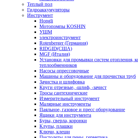
Теплый пол
Гидроаккумуляторы
Инструмент
Hongli
Мотопомпы KOSHIN
УШМ
электроинструмент
Rotenberger (Германия)
RIDGID(США)
MGF (Италия)
Установки для промывки систем отопления, к
теплообменников
Насосы опрессовочные
Машины и оборудование для прочистки труб
Зачистка и шлифовка
Круги отрезные, -шлиф, -зачист
Тросы сантехнические
Измерительный инструмент
Малярные инструменты
Паяльное, газовое и пресс оборудование
Ящики для инструмента
Буры, сверла, коронки
Клупы, плашки
Ключи, клещи
Пистолеты для пены, герметика