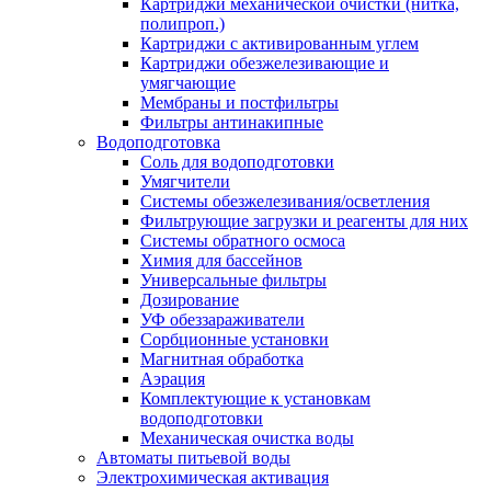
Картриджи механической очистки (нитка,
полипроп.)
Картриджи с активированным углем
Картриджи обезжелезивающие и
умягчающие
Мембраны и постфильтры
Фильтры антинакипные
Водоподготовка
Соль для водоподготовки
Умягчители
Системы обезжелезивания/осветления
Фильтрующие загрузки и реагенты для них
Системы обратного осмоса
Химия для бассейнов
Универсальные фильтры
Дозирование
УФ обеззараживатели
Сорбционные установки
Магнитная обработка
Аэрация
Комплектующие к установкам
водоподготовки
Механическая очистка воды
Автоматы питьевой воды
Электрохимическая активация