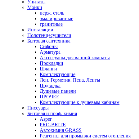
Унитазы
Мойки
нерж. сталь
эмалированные
гранитные
Инсталяции
Полотенцесушители
Бытовая сантехника
Сифоны
Арматура
Аксессуары для ванной комнаты
Прокладки
Шланги
Комплектующие
Лен, Герметик, Пена, Ленты
Подводка
Душевые панели
ПРОЧЕЕ
Комплектующие к душевым кабинам
Писсуары
Бытовая и проф. химия
Asper
PRO-BRITE
Автохимия GRASS
Реагенты для промывки систем отопления