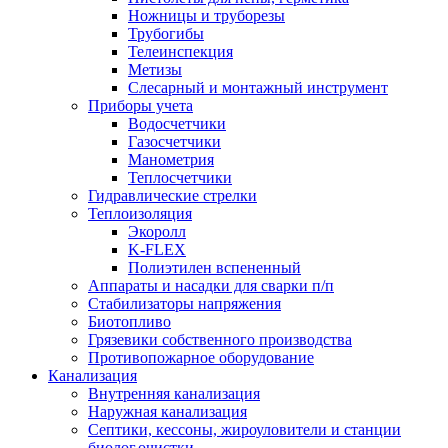
Ножницы и труборезы
Трубогибы
Телеинспекция
Метизы
Слесарный и монтажный инструмент
Приборы учета
Водосчетчики
Газосчетчики
Манометрия
Теплосчетчики
Гидравлические стрелки
Теплоизоляция
Экоролл
K-FLEX
Полиэтилен вспененный
Аппараты и насадки для сварки п/п
Стабилизаторы напряжения
Биотопливо
Грязевики собственного производства
Противопожарное оборудование
Канализация
Внутренняя канализация
Наружная канализация
Септики, кессоны, жироуловители и станции
биолог.очистки