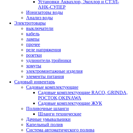
Установки Аквахлор, Экохлор и СТЭЛ-
АНК-СУПЕР
Ионизаторы воды
Анализ воды
Электротовары
выключатели
кабель
лампы
прочее
реле напряжения
розетки
удлинители,тройники
хомуты
электромонтажные изделия
элементы питания
Садовый инвентарь
Садовые комплектующие
Садовые комплектующие RACO, GRINDA,
РОСТОК,OKINAWA
Садовые комплектующие ЖУК
Поливочные шланги
Шланги технические
Дачные умывальники
Капельный полив
Система автоматического полива