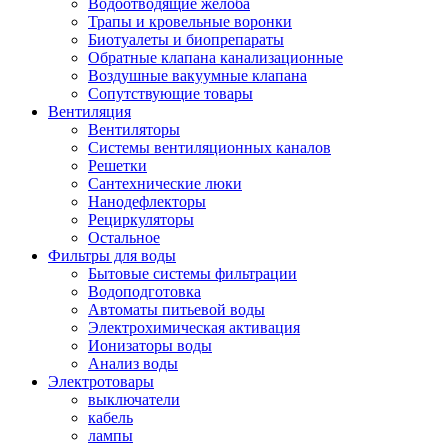
Водоотводящие желоба
Трапы и кровельные воронки
Биотуалеты и биопрепараты
Обратные клапана канализационные
Воздушные вакуумные клапана
Сопутствующие товары
Вентиляция
Вентиляторы
Системы вентиляционных каналов
Решетки
Сантехнические люки
Нанодефлекторы
Рециркуляторы
Остальное
Фильтры для воды
Бытовые системы фильтрации
Водоподготовка
Автоматы питьевой воды
Электрохимическая активация
Ионизаторы воды
Анализ воды
Электротовары
выключатели
кабель
лампы