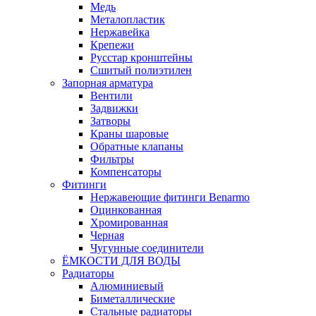
Медь
Металопластик
Нержавейка
Крепежи
Русстар кронштейны
Сшитый полиэтилен
Запорная арматура
Вентили
Задвижки
Затворы
Краны шаровые
Обратные клапаны
Фильтры
Компенсаторы
Фитинги
Нержавеющие фитинги Benarmo
Оцинкованная
Хромированная
Черная
Чугунные соединители
ЁМКОСТИ ДЛЯ ВОДЫ
Радиаторы
Алюминиевый
Биметаллические
Стальные радиаторы