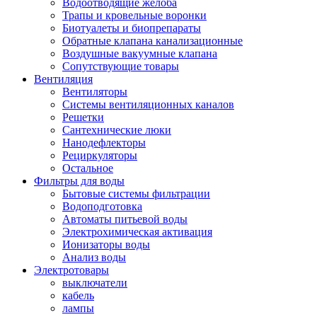
Водоотводящие желоба
Трапы и кровельные воронки
Биотуалеты и биопрепараты
Обратные клапана канализационные
Воздушные вакуумные клапана
Сопутствующие товары
Вентиляция
Вентиляторы
Системы вентиляционных каналов
Решетки
Сантехнические люки
Нанодефлекторы
Рециркуляторы
Остальное
Фильтры для воды
Бытовые системы фильтрации
Водоподготовка
Автоматы питьевой воды
Электрохимическая активация
Ионизаторы воды
Анализ воды
Электротовары
выключатели
кабель
лампы