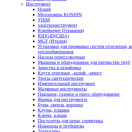
Инструмент
Hongli
Мотопомпы KOSHIN
УШМ
электроинструмент
Rotenberger (Германия)
RIDGID(США)
MGF (Италия)
Установки для промывки систем отопления, к
теплообменников
Насосы опрессовочные
Машины и оборудование для прочистки труб
Зачистка и шлифовка
Круги отрезные, -шлиф, -зачист
Тросы сантехнические
Измерительный инструмент
Малярные инструменты
Паяльное, газовое и пресс оборудование
Ящики для инструмента
Буры, сверла, коронки
Клупы, плашки
Ключи, клещи
Пистолеты для пены, герметика
Ножницы и труборезы
Трубогибы