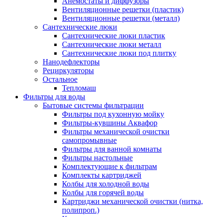
Анемостаты и диффузоры
Вентиляционные решетки (пластик)
Вентиляционные решетки (металл)
Сантехнические люки
Сантехнические люки пластик
Сантехнические люки металл
Сантехнические люки под плитку
Нанодефлекторы
Рециркуляторы
Остальное
Тепломаш
Фильтры для воды
Бытовые системы фильтрации
Фильтры под кухонную мойку
Фильтры-кувшины Аквафор
Фильтры механической очистки
самопромывные
Фильтры для ванной комнаты
Фильтры настольные
Комплектующие к фильтрам
Комплекты картриджей
Колбы для холодной воды
Колбы для горячей воды
Картриджи механической очистки (нитка,
полипроп.)