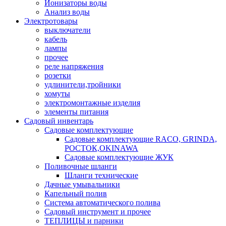
Ионизаторы воды
Анализ воды
Электротовары
выключатели
кабель
лампы
прочее
реле напряжения
розетки
удлинители,тройники
хомуты
электромонтажные изделия
элементы питания
Садовый инвентарь
Садовые комплектующие
Садовые комплектующие RACO, GRINDA,
РОСТОК,OKINAWA
Садовые комплектующие ЖУК
Поливочные шланги
Шланги технические
Дачные умывальники
Капельный полив
Система автоматического полива
Садовый инструмент и прочее
ТЕПЛИЦЫ и парники