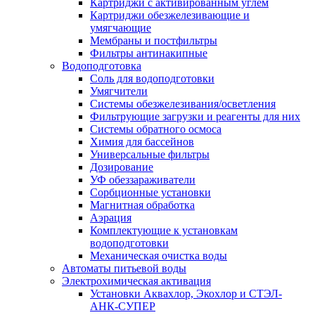
Картриджи с активированным углем
Картриджи обезжелезивающие и
умягчающие
Мембраны и постфильтры
Фильтры антинакипные
Водоподготовка
Соль для водоподготовки
Умягчители
Системы обезжелезивания/осветления
Фильтрующие загрузки и реагенты для них
Системы обратного осмоса
Химия для бассейнов
Универсальные фильтры
Дозирование
УФ обеззараживатели
Сорбционные установки
Магнитная обработка
Аэрация
Комплектующие к установкам
водоподготовки
Механическая очистка воды
Автоматы питьевой воды
Электрохимическая активация
Установки Аквахлор, Экохлор и СТЭЛ-
АНК-СУПЕР