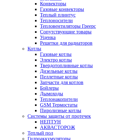
Конвекторы
Газовые конвекторы
Теплый плинтус
Теплоносители
Тепловентиляторы Греерс
Сопутствующие товары
Уценка
Решетки для радиаторов
Котлы
Газовые котлы
Электро котлы
Твердотопливные котлы
Дизельные котлы
Пеллетные котлы
Запчасти для котлов
Бойлеры
Дымоходы
Теплонакопители
GSM Термостаты
Пиролизные котлы
Системы защиты от протечек
НЕПТУН
АКВАСТОРОЖ
Теплый пол
Гидроаккумуляторы