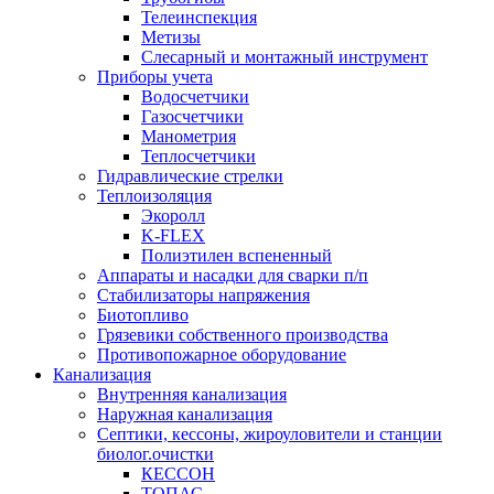
Телеинспекция
Метизы
Слесарный и монтажный инструмент
Приборы учета
Водосчетчики
Газосчетчики
Манометрия
Теплосчетчики
Гидравлические стрелки
Теплоизоляция
Экоролл
K-FLEX
Полиэтилен вспененный
Аппараты и насадки для сварки п/п
Стабилизаторы напряжения
Биотопливо
Грязевики собственного производства
Противопожарное оборудование
Канализация
Внутренняя канализация
Наружная канализация
Септики, кессоны, жироуловители и станции
биолог.очистки
КЕССОН
ТОПАС