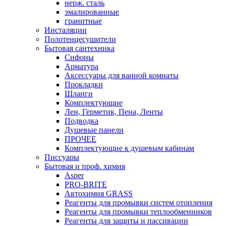
нерж. сталь
эмалированные
гранитные
Инсталяции
Полотенцесушители
Бытовая сантехника
Сифоны
Арматура
Аксессуары для ванной комнаты
Прокладки
Шланги
Комплектующие
Лен, Герметик, Пена, Ленты
Подводка
Душевые панели
ПРОЧЕЕ
Комплектующие к душевым кабинам
Писсуары
Бытовая и проф. химия
Asper
PRO-BRITE
Автохимия GRASS
Реагенты для промывки систем отопления
Реагенты для промывки теплообменников
Реагенты для защиты и пассивации