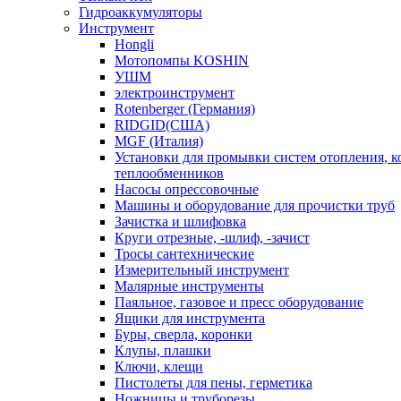
Гидроаккумуляторы
Инструмент
Hongli
Мотопомпы KOSHIN
УШМ
электроинструмент
Rotenberger (Германия)
RIDGID(США)
MGF (Италия)
Установки для промывки систем отопления, к
теплообменников
Насосы опрессовочные
Машины и оборудование для прочистки труб
Зачистка и шлифовка
Круги отрезные, -шлиф, -зачист
Тросы сантехнические
Измерительный инструмент
Малярные инструменты
Паяльное, газовое и пресс оборудование
Ящики для инструмента
Буры, сверла, коронки
Клупы, плашки
Ключи, клещи
Пистолеты для пены, герметика
Ножницы и труборезы