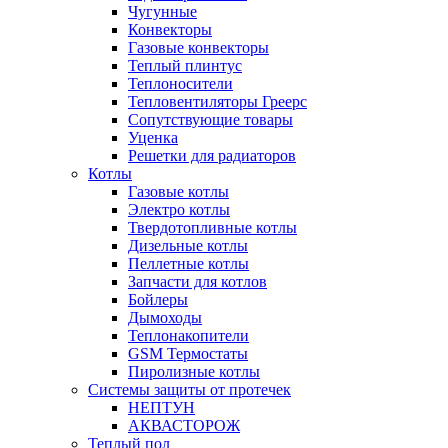
Чугунные
Конвекторы
Газовые конвекторы
Теплый плинтус
Теплоносители
Тепловентиляторы Греерс
Сопутствующие товары
Уценка
Решетки для радиаторов
Котлы
Газовые котлы
Электро котлы
Твердотопливные котлы
Дизельные котлы
Пеллетные котлы
Запчасти для котлов
Бойлеры
Дымоходы
Теплонакопители
GSM Термостаты
Пиролизные котлы
Системы защиты от протечек
НЕПТУН
АКВАСТОРОЖ
Теплый пол