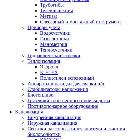
Трубогибы
Телеинспекция
Метизы
Слесарный и монтажный инструмент
Приборы учета
Водосчетчики
Газосчетчики
Манометрия
Теплосчетчики
Гидравлические стрелки
Теплоизоляция
Экоролл
K-FLEX
Полиэтилен вспененный
Аппараты и насадки для сварки п/п
Стабилизаторы напряжения
Биотопливо
Грязевики собственного производства
Противопожарное оборудование
Канализация
Внутренняя канализация
Наружная канализация
Септики, кессоны, жироуловители и станции
биолог.очистки
КЕССОН