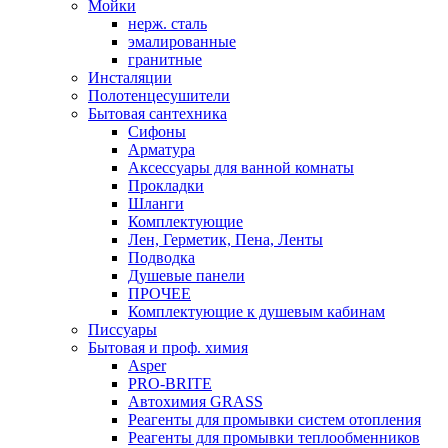
Мойки
нерж. сталь
эмалированные
гранитные
Инсталяции
Полотенцесушители
Бытовая сантехника
Сифоны
Арматура
Аксессуары для ванной комнаты
Прокладки
Шланги
Комплектующие
Лен, Герметик, Пена, Ленты
Подводка
Душевые панели
ПРОЧЕЕ
Комплектующие к душевым кабинам
Писсуары
Бытовая и проф. химия
Asper
PRO-BRITE
Автохимия GRASS
Реагенты для промывки систем отопления
Реагенты для промывки теплообменников