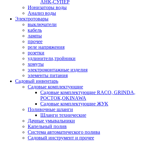
АНК-СУПЕР
Ионизаторы воды
Анализ воды
Электротовары
выключатели
кабель
лампы
прочее
реле напряжения
розетки
удлинители,тройники
хомуты
электромонтажные изделия
элементы питания
Садовый инвентарь
Садовые комплектующие
Садовые комплектующие RACO, GRINDA,
РОСТОК,OKINAWA
Садовые комплектующие ЖУК
Поливочные шланги
Шланги технические
Дачные умывальники
Капельный полив
Система автоматического полива
Садовый инструмент и прочее