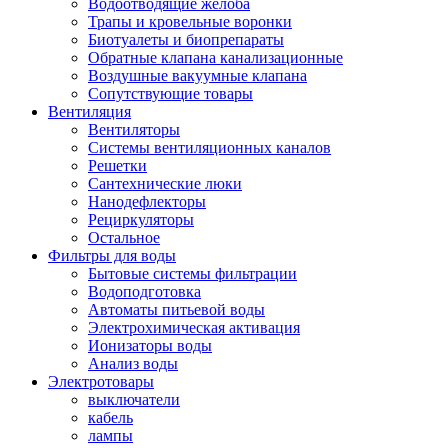
Водоотводящие желоба
Трапы и кровельные воронки
Биотуалеты и биопрепараты
Обратные клапана канализационные
Воздушные вакуумные клапана
Сопутствующие товары
Вентиляция
Вентиляторы
Системы вентиляционных каналов
Решетки
Сантехнические люки
Нанодефлекторы
Рециркуляторы
Остальное
Фильтры для воды
Бытовые системы фильтрации
Водоподготовка
Автоматы питьевой воды
Электрохимическая активация
Ионизаторы воды
Анализ воды
Электротовары
выключатели
кабель
лампы