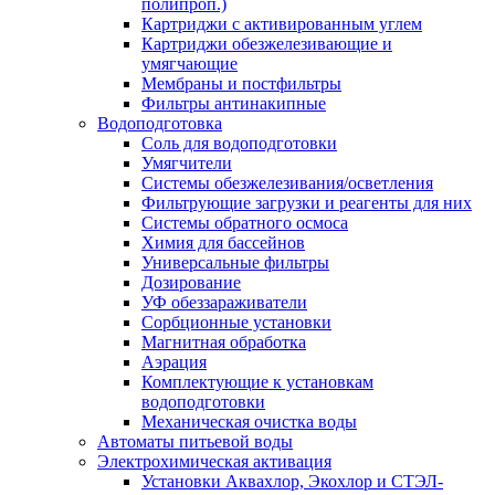
полипроп.)
Картриджи с активированным углем
Картриджи обезжелезивающие и
умягчающие
Мембраны и постфильтры
Фильтры антинакипные
Водоподготовка
Соль для водоподготовки
Умягчители
Системы обезжелезивания/осветления
Фильтрующие загрузки и реагенты для них
Системы обратного осмоса
Химия для бассейнов
Универсальные фильтры
Дозирование
УФ обеззараживатели
Сорбционные установки
Магнитная обработка
Аэрация
Комплектующие к установкам
водоподготовки
Механическая очистка воды
Автоматы питьевой воды
Электрохимическая активация
Установки Аквахлор, Экохлор и СТЭЛ-