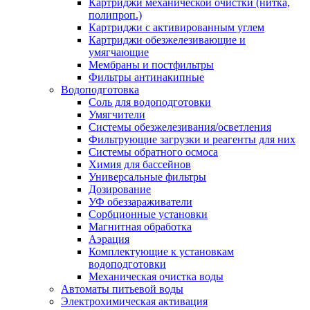
Картриджи механической очистки (нитка,
полипроп.)
Картриджи с активированным углем
Картриджи обезжелезивающие и
умягчающие
Мембраны и постфильтры
Фильтры антинакипные
Водоподготовка
Соль для водоподготовки
Умягчители
Системы обезжелезивания/осветления
Фильтрующие загрузки и реагенты для них
Системы обратного осмоса
Химия для бассейнов
Универсальные фильтры
Дозирование
УФ обеззараживатели
Сорбционные установки
Магнитная обработка
Аэрация
Комплектующие к установкам
водоподготовки
Механическая очистка воды
Автоматы питьевой воды
Электрохимическая активация