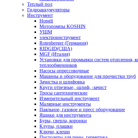
Теплый пол
Гидроаккумуляторы
Инструмент
Hongli
Мотопомпы KOSHIN
УШМ
электроинструмент
Rotenberger (Германия)
RIDGID(США)
MGF (Италия)
Установки для промывки систем отопления, к
теплообменников
Насосы опрессовочные
Машины и оборудование для прочистки труб
Зачистка и шлифовка
Круги отрезные, -шлиф, -зачист
Тросы сантехнические
Измерительный инструмент
Малярные инструменты
Паяльное, газовое и пресс оборудование
Ящики для инструмента
Буры, сверла, коронки
Клупы, плашки
Ключи, клещи
Пистолеты для пены, герметика