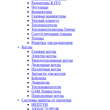
Радиаторы КЗТО
Чугунные
Конвекторы
Газовые конвекторы
Теплый плинтус
Теплоносители
Тепловентиляторы Греерс
Сопутствующие товары
Уценка
Решетки для радиаторов
Котлы
Газовые котлы
Электро котлы
Твердотопливные котлы
Дизельные котлы
Пеллетные котлы
Запчасти для котлов
Бойлеры
Дымоходы
Теплонакопители
GSM Термостаты
Пиролизные котлы
Системы защиты от протечек
НЕПТУН
АКВАСТОРОЖ