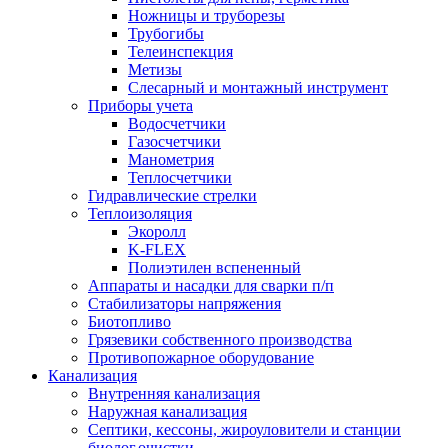
Ножницы и труборезы
Трубогибы
Телеинспекция
Метизы
Слесарный и монтажный инструмент
Приборы учета
Водосчетчики
Газосчетчики
Манометрия
Теплосчетчики
Гидравлические стрелки
Теплоизоляция
Экоролл
K-FLEX
Полиэтилен вспененный
Аппараты и насадки для сварки п/п
Стабилизаторы напряжения
Биотопливо
Грязевики собственного производства
Противопожарное оборудование
Канализация
Внутренняя канализация
Наружная канализация
Септики, кессоны, жироуловители и станции
биолог.очистки