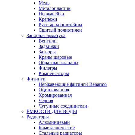
Медь
Металопластик
Нержавейка
Крепежи
Русстар кронштейны
Сшитый полиэтилен
Запорная арматура
Вентили
Задвижки
Затворы
Краны шаровые
Обратные клапаны
Фильтры
Компенсаторы
Фитинги
Нержавеющие фитинги Benarmo
Оцинкованная
Хромированная
Черная
Чугунные соединители
ЁМКОСТИ ДЛЯ ВОДЫ
Радиаторы
Алюминиевый
Биметаллические
Стальные радиаторы