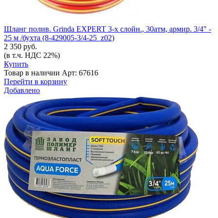
Шланг полив. Grinda EXPERT 3-х слойн., 30атм, армир. 3/4" -
25 м /бухта (8-429005-3/4-25_z02)
2 350 руб.
(в т.ч. НДС 22%)
Купить
Товар в наличии
Арт: 67616
Перейти в корзину
Добавлено