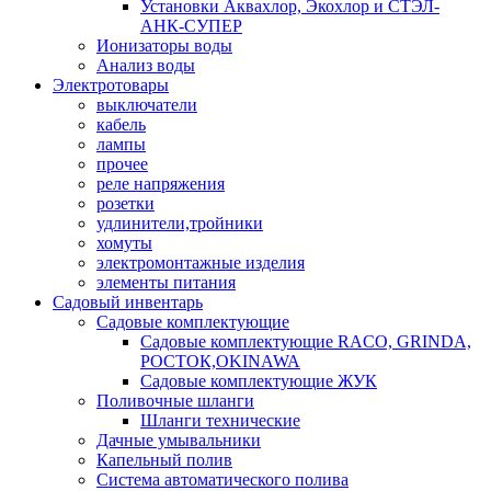
Установки Аквахлор, Экохлор и СТЭЛ-
АНК-СУПЕР
Ионизаторы воды
Анализ воды
Электротовары
выключатели
кабель
лампы
прочее
реле напряжения
розетки
удлинители,тройники
хомуты
электромонтажные изделия
элементы питания
Садовый инвентарь
Садовые комплектующие
Садовые комплектующие RACO, GRINDA,
РОСТОК,OKINAWA
Садовые комплектующие ЖУК
Поливочные шланги
Шланги технические
Дачные умывальники
Капельный полив
Система автоматического полива