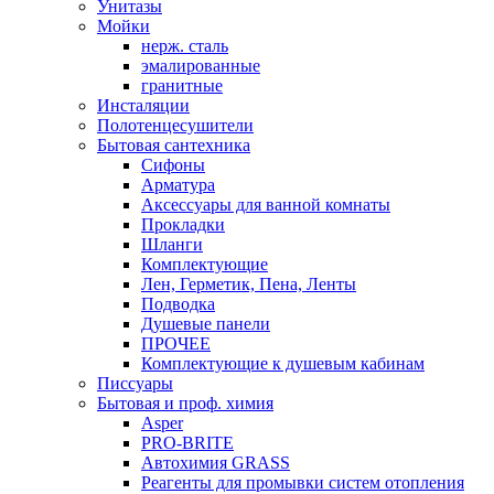
Унитазы
Мойки
нерж. сталь
эмалированные
гранитные
Инсталяции
Полотенцесушители
Бытовая сантехника
Сифоны
Арматура
Аксессуары для ванной комнаты
Прокладки
Шланги
Комплектующие
Лен, Герметик, Пена, Ленты
Подводка
Душевые панели
ПРОЧЕЕ
Комплектующие к душевым кабинам
Писсуары
Бытовая и проф. химия
Asper
PRO-BRITE
Автохимия GRASS
Реагенты для промывки систем отопления