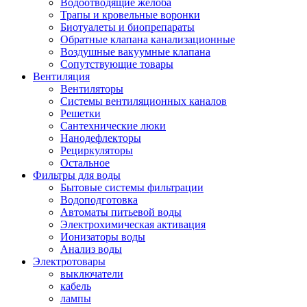
Водоотводящие желоба
Трапы и кровельные воронки
Биотуалеты и биопрепараты
Обратные клапана канализационные
Воздушные вакуумные клапана
Сопутствующие товары
Вентиляция
Вентиляторы
Системы вентиляционных каналов
Решетки
Сантехнические люки
Нанодефлекторы
Рециркуляторы
Остальное
Фильтры для воды
Бытовые системы фильтрации
Водоподготовка
Автоматы питьевой воды
Электрохимическая активация
Ионизаторы воды
Анализ воды
Электротовары
выключатели
кабель
лампы