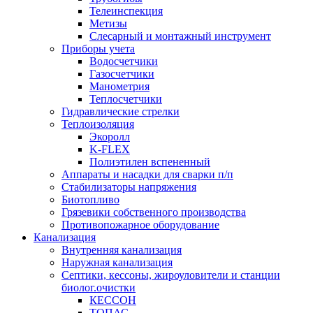
Телеинспекция
Метизы
Слесарный и монтажный инструмент
Приборы учета
Водосчетчики
Газосчетчики
Манометрия
Теплосчетчики
Гидравлические стрелки
Теплоизоляция
Экоролл
K-FLEX
Полиэтилен вспененный
Аппараты и насадки для сварки п/п
Стабилизаторы напряжения
Биотопливо
Грязевики собственного производства
Противопожарное оборудование
Канализация
Внутренняя канализация
Наружная канализация
Септики, кессоны, жироуловители и станции
биолог.очистки
КЕССОН
ТОПАС