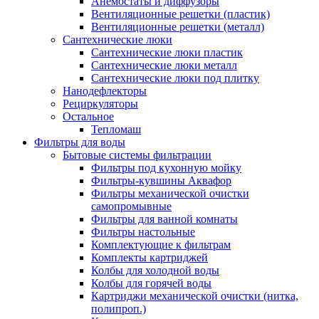
Анемостаты и диффузоры
Вентиляционные решетки (пластик)
Вентиляционные решетки (металл)
Сантехнические люки
Сантехнические люки пластик
Сантехнические люки металл
Сантехнические люки под плитку
Нанодефлекторы
Рециркуляторы
Остальное
Тепломаш
Фильтры для воды
Бытовые системы фильтрации
Фильтры под кухонную мойку
Фильтры-кувшины Аквафор
Фильтры механической очистки
самопромывные
Фильтры для ванной комнаты
Фильтры настольные
Комплектующие к фильтрам
Комплекты картриджей
Колбы для холодной воды
Колбы для горячей воды
Картриджи механической очистки (нитка,
полипроп.)