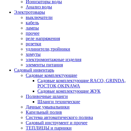
Ионизаторы воды
Анализ воды
Электротовары
выключатели
кабель
лампы
прочее
реле напряжения
розетки
удлинители,тройники
хомуты
электромонтажные изделия
элементы питания
Садовый инвентарь
Садовые комплектующие
Садовые комплектующие RACO, GRINDA,
РОСТОК,OKINAWA
Садовые комплектующие ЖУК
Поливочные шланги
Шланги технические
Дачные умывальники
Капельный полив
Система автоматического полива
Садовый инструмент и прочее
ТЕПЛИЦЫ и парники