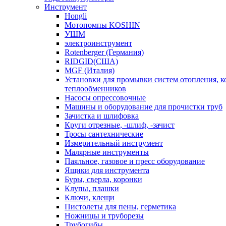
Инструмент
Hongli
Мотопомпы KOSHIN
УШМ
электроинструмент
Rotenberger (Германия)
RIDGID(США)
MGF (Италия)
Установки для промывки систем отопления, к
теплообменников
Насосы опрессовочные
Машины и оборудование для прочистки труб
Зачистка и шлифовка
Круги отрезные, -шлиф, -зачист
Тросы сантехнические
Измерительный инструмент
Малярные инструменты
Паяльное, газовое и пресс оборудование
Ящики для инструмента
Буры, сверла, коронки
Клупы, плашки
Ключи, клещи
Пистолеты для пены, герметика
Ножницы и труборезы
Трубогибы