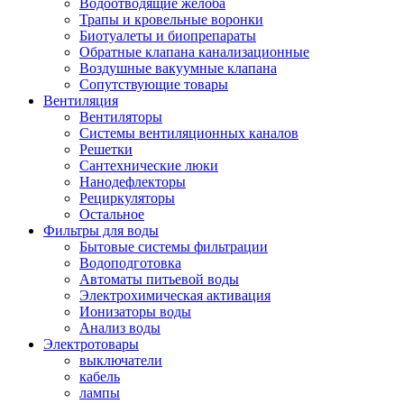
Водоотводящие желоба
Трапы и кровельные воронки
Биотуалеты и биопрепараты
Обратные клапана канализационные
Воздушные вакуумные клапана
Сопутствующие товары
Вентиляция
Вентиляторы
Системы вентиляционных каналов
Решетки
Сантехнические люки
Нанодефлекторы
Рециркуляторы
Остальное
Фильтры для воды
Бытовые системы фильтрации
Водоподготовка
Автоматы питьевой воды
Электрохимическая активация
Ионизаторы воды
Анализ воды
Электротовары
выключатели
кабель
лампы