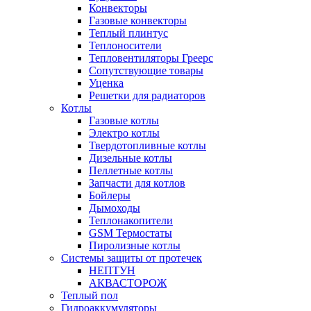
Конвекторы
Газовые конвекторы
Теплый плинтус
Теплоносители
Тепловентиляторы Греерс
Сопутствующие товары
Уценка
Решетки для радиаторов
Котлы
Газовые котлы
Электро котлы
Твердотопливные котлы
Дизельные котлы
Пеллетные котлы
Запчасти для котлов
Бойлеры
Дымоходы
Теплонакопители
GSM Термостаты
Пиролизные котлы
Системы защиты от протечек
НЕПТУН
АКВАСТОРОЖ
Теплый пол
Гидроаккумуляторы