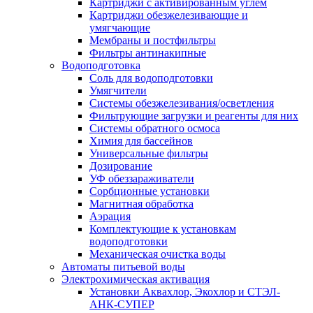
Картриджи с активированным углем
Картриджи обезжелезивающие и
умягчающие
Мембраны и постфильтры
Фильтры антинакипные
Водоподготовка
Соль для водоподготовки
Умягчители
Системы обезжелезивания/осветления
Фильтрующие загрузки и реагенты для них
Системы обратного осмоса
Химия для бассейнов
Универсальные фильтры
Дозирование
УФ обеззараживатели
Сорбционные установки
Магнитная обработка
Аэрация
Комплектующие к установкам
водоподготовки
Механическая очистка воды
Автоматы питьевой воды
Электрохимическая активация
Установки Аквахлор, Экохлор и СТЭЛ-
АНК-СУПЕР