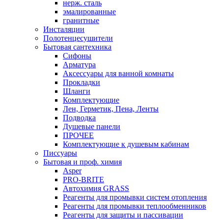
нерж. сталь
эмалированные
гранитные
Инсталяции
Полотенцесушители
Бытовая сантехника
Сифоны
Арматура
Аксессуары для ванной комнаты
Прокладки
Шланги
Комплектующие
Лен, Герметик, Пена, Ленты
Подводка
Душевые панели
ПРОЧЕЕ
Комплектующие к душевым кабинам
Писсуары
Бытовая и проф. химия
Asper
PRO-BRITE
Автохимия GRASS
Реагенты для промывки систем отопления
Реагенты для промывки теплообменников
Реагенты для защиты и пассивации